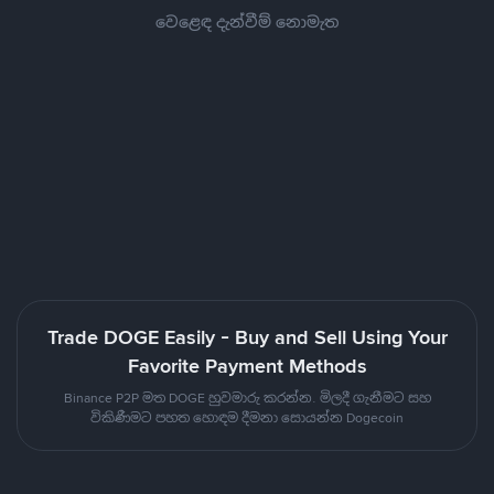
වෙළෙඳ දැන්වීම් නොමැත
Trade DOGE Easily - Buy and Sell Using Your
Favorite Payment Methods
Binance P2P මත DOGE හුවමාරු කරන්න. මිලදී ගැනීමට සහ
විකිණීමට පහත හොඳම දීමනා සොයන්න Dogecoin