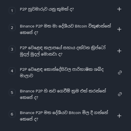
P2P හුවමාරුව යනු කුමක් ද?
1
Binance P2P මත මා දේශීයව Bitcoin විකුණන්නේ
2
කෙසේ ද?
P2P වෙළෙඳ කලාපයේ සහාය දක්වන ක්‍රිප්ටෝ
3
මුදල් මුදල් මොනවා ද?
P2P වෙළෙඳ කොන්දේසිවල පාරිභාෂික ශබ්ද
4
මාලාව
Binance P2P හි නව ගෙවීම් ක්‍රම එක් කරන්නේ
5
කෙසේ ද?
Binance P2P මත දේශීයව Bitcoin මිල දී ගන්නේ
6
කෙසේ ද?