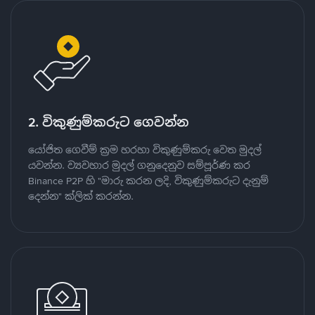
2. විකුණුම්කරුට ගෙවන්න
යෝජිත ගෙවීම් ක්‍රම හරහා විකුණුම්කරු වෙත මුදල්
යවන්න. ව්‍යවහාර මුදල් ගනුදෙනුව සම්පූර්ණ කර
Binance P2P හි "මාරු කරන ලදි, විකුණුම්කරුට දැනුම්
දෙන්න" ක්ලික් කරන්න.