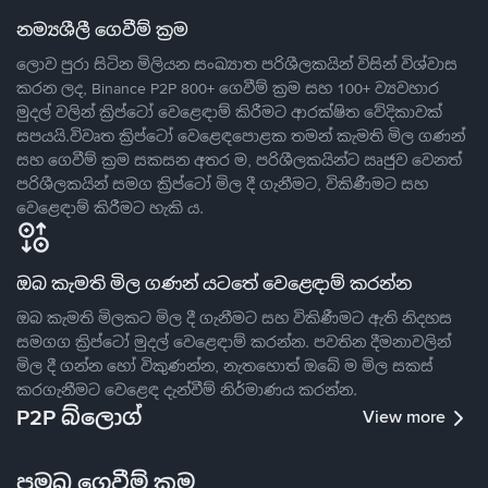
නම්‍යශීලී ගෙවීම් ක්‍රම
ලොව පුරා සිටින මිලියන සංඛ්‍යාත පරිශීලකයින් විසින් විශ්වාස
කරන ලද, Binance P2P 800+ ගෙවීම් ක්‍රම සහ 100+ ව්‍යවහාර
මුදල් වලින් ක්‍රිප්ටෝ වෙළෙඳාම් කිරීමට ආරක්ෂිත වේදිකාවක්
සපයයි.විවෘත ක්‍රිප්ටෝ වෙළෙඳපොළක තමන් කැමති මිල ගණන්
සහ ගෙවීම් ක්‍රම සකසන අතර ම, පරිශීලකයින්ට ඍජුව වෙනත්
පරිශීලකයින් සමග ක්‍රිප්ටෝ මිල දී ගැනීමට, විකිණීමට සහ
වෙළෙඳාම් කිරීමට හැකි ය.
ඔබ කැමති මිල ගණන් යටතේ වෙළෙඳාම් කරන්න
ඔබ කැමති මිලකට මිල දී ගැනීමට සහ විකිණීමට ඇති නිදහස
සමගග ක්‍රිප්ටෝ මුදල් වෙළෙඳාම් කරන්න. පවතින දීමනාවලින්
මිල දී ගන්න හෝ විකුණන්න, නැතහොත් ඔබේ ම මිල සකස්
කරගැනීමට වෙළෙඳ දැන්වීම් නිර්මාණය කරන්න.
P2P බ්ලොග්
View more
ප්‍රමුඛ ගෙවීම් ක්‍රම