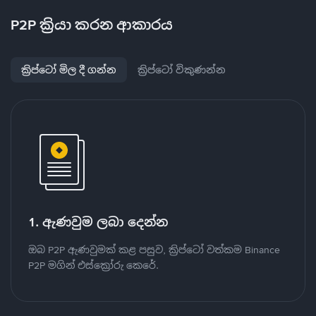
P2P ක්‍රියා කරන ආකාරය
ක්‍රිප්ටෝ මිල දී ගන්න
ක්‍රිප්ටෝ විකුණන්න
1. ඇණවුම ලබා දෙන්න
ඔබ P2P ඇණවුමක් කළ පසුව, ක්‍රිප්ටෝ වත්කම Binance
P2P මගින් එස්ක්‍රෝරු කෙරේ.