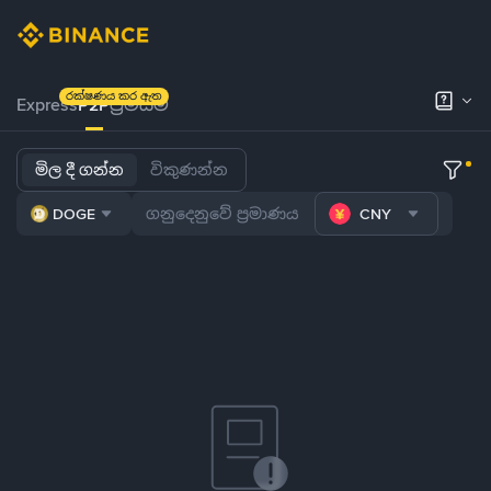
රක්ෂණය කර ඇත
Express
P2P
ප්‍රිමියම්
මිල දී ගන්න
විකුණන්න
DOGE
CNY