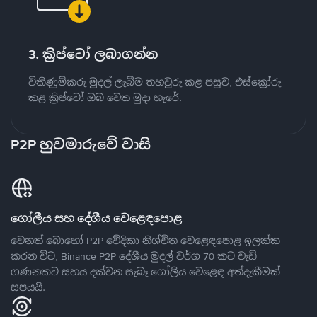
3. ක්‍රිප්ටෝ ලබාගන්න
විකිණුම්කරු මුදල් ලැබීම තහවුරු කළ පසුව, එස්ක්‍රෝරු
කළ ක්‍රිප්ටෝ ඔබ වෙත මුදා හැරේ.
P2P හුවමාරුවේ වාසි
ගෝලීය සහ දේශීය වෙළෙඳපොළ
වෙනත් බොහෝ P2P වේදිකා නිශ්චිත වෙළෙඳපොළ ඉලක්ක
කරන විට, Binance P2P දේශීය මුදල් වර්ග 70 කට වැඩි
ගණනකට සහය දක්වන සැබෑ ගෝලීය වෙළෙඳ අත්දැකීමක්
සපයයි.