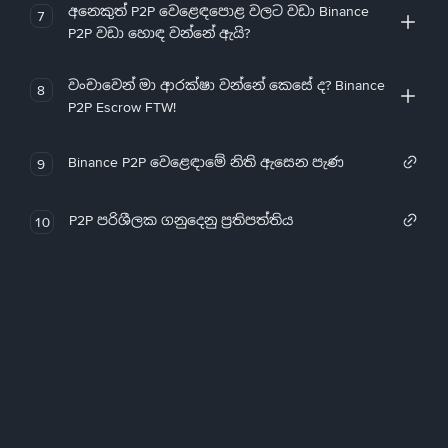
අනෙකුත් P2P වෙළෙඳපොළ වලට වඩා Binance
7
P2P වඩා හොඳ වන්නේ ඇයි?
වංචාවෙන් මා ආරක්ෂා වන්නේ කෙසේ ද? Binance
8
P2P Escrow FTW!
Binance P2P වෙළෙඳාමේ නිති ඇසෙන පැණ
9
P2P පරිශීලක ගනුදෙනු ප්‍රතිපත්තිය
10