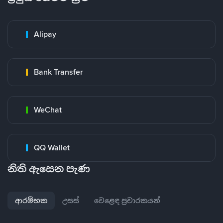
Alipay
Bank Transfer
WeChat
QQ Wallet
නිති ඇසෙන පැණ
ආරම්භක
උසස්
වෙළෙඳ ප්‍රචාරකයන්