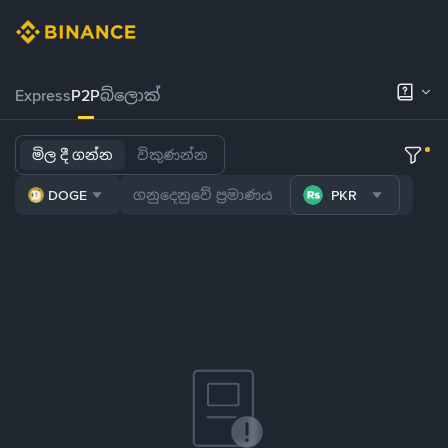
Express
P2P
බ්ලොක්
මිල දී ගන්න
විකුණන්න
DOGE
PKR