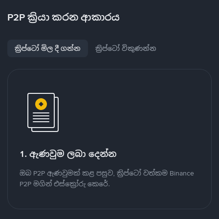
P2P ක්‍රියා කරන ආකාරය
ක්‍රිප්ටෝ මිල දී ගන්න
ක්‍රිප්ටෝ විකුණන්න
1. ඇණවුම ලබා දෙන්න
ඔබ P2P ඇණවුමක් කළ පසුව, ක්‍රිප්ටෝ වත්කම Binance
P2P මගින් එස්ක්‍රෝරු කෙරේ.