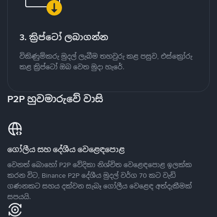
3. ක්‍රිප්ටෝ ලබාගන්න
විකිණුම්කරු මුදල් ලැබීම තහවුරු කළ පසුව, එස්ක්‍රෝරු
කළ ක්‍රිප්ටෝ ඔබ වෙත මුදා හැරේ.
P2P හුවමාරුවේ වාසි
ගෝලීය සහ දේශීය වෙළෙඳපොළ
වෙනත් බොහෝ P2P වේදිකා නිශ්චිත වෙළෙඳපොළ ඉලක්ක
කරන විට, Binance P2P දේශීය මුදල් වර්ග 70 කට වැඩි
ගණනකට සහය දක්වන සැබෑ ගෝලීය වෙළෙඳ අත්දැකීමක්
සපයයි.