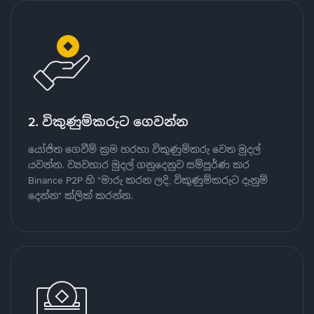
2. විකුණුම්කරුට ගෙවන්න
යෝජිත ගෙවීම් ක්‍රම හරහා විකුණුම්කරු වෙත මුදල්
යවන්න. ව්‍යවහාර මුදල් ගනුදෙනුව සම්පූර්ණ කර
Binance P2P හි "මාරු කරන ලදි, විකුණුම්කරුට දැනුම්
දෙන්න" ක්ලික් කරන්න.