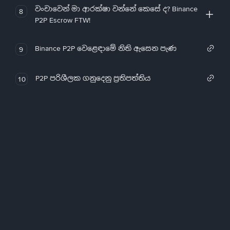
වංචාවෙන් මා ආරක්ෂා වන්නේ කෙසේ ද? Binance
8
P2P Escrow FTW!
Binance P2P වෙළෙඳාමේ නිති ඇසෙන පැණ
9
P2P පරිශීලක ගනුදෙනු ප්‍රතිපත්තිය
10