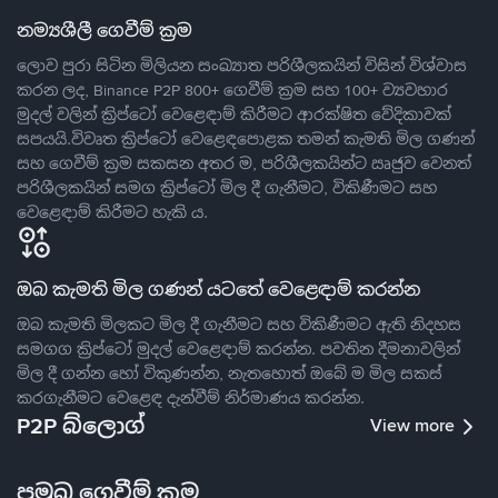
නම්‍යශීලී ගෙවීම් ක්‍රම
ලොව පුරා සිටින මිලියන සංඛ්‍යාත පරිශීලකයින් විසින් විශ්වාස
කරන ලද, Binance P2P 800+ ගෙවීම් ක්‍රම සහ 100+ ව්‍යවහාර
මුදල් වලින් ක්‍රිප්ටෝ වෙළෙඳාම් කිරීමට ආරක්ෂිත වේදිකාවක්
සපයයි.විවෘත ක්‍රිප්ටෝ වෙළෙඳපොළක තමන් කැමති මිල ගණන්
සහ ගෙවීම් ක්‍රම සකසන අතර ම, පරිශීලකයින්ට ඍජුව වෙනත්
පරිශීලකයින් සමග ක්‍රිප්ටෝ මිල දී ගැනීමට, විකිණීමට සහ
වෙළෙඳාම් කිරීමට හැකි ය.
ඔබ කැමති මිල ගණන් යටතේ වෙළෙඳාම් කරන්න
ඔබ කැමති මිලකට මිල දී ගැනීමට සහ විකිණීමට ඇති නිදහස
සමගග ක්‍රිප්ටෝ මුදල් වෙළෙඳාම් කරන්න. පවතින දීමනාවලින්
මිල දී ගන්න හෝ විකුණන්න, නැතහොත් ඔබේ ම මිල සකස්
කරගැනීමට වෙළෙඳ දැන්වීම් නිර්මාණය කරන්න.
P2P බ්ලොග්
View more
ප්‍රමුඛ ගෙවීම් ක්‍රම