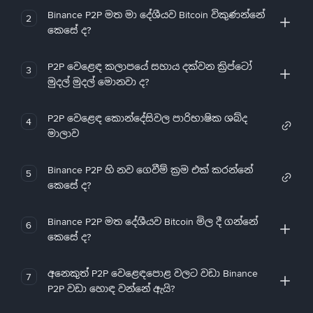
Binance P2P මත මා දේශීයව Bitcoin විකුණන්නේ
2
කෙසේ ද?
P2P වෙළෙඳ කලාපයේ සහාය දක්වන ක්‍රිප්ටෝ
3
මුදල් මුදල් මොනවා ද?
P2P වෙළෙඳ කොන්දේසිවල පාරිභාෂික ශබ්ද
4
මාලාව
Binance P2P හි නව ගෙවීම් ක්‍රම එක් කරන්නේ
5
කෙසේ ද?
Binance P2P මත දේශීයව Bitcoin මිල දී ගන්නේ
6
කෙසේ ද?
අනෙකුත් P2P වෙළෙඳපොළ වලට වඩා Binance
7
P2P වඩා හොඳ වන්නේ ඇයි?