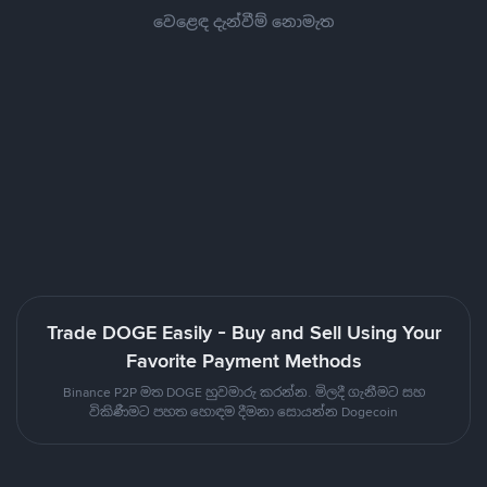
වෙළෙඳ දැන්වීම් නොමැත
Trade DOGE Easily - Buy and Sell Using Your
Favorite Payment Methods
Binance P2P මත DOGE හුවමාරු කරන්න. මිලදී ගැනීමට සහ
විකිණීමට පහත හොඳම දීමනා සොයන්න Dogecoin