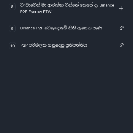
වංචාවෙන් මා ආරක්ෂා වන්නේ කෙසේ ද? Binance
8
P2P Escrow FTW!
Binance P2P වෙළෙඳාමේ නිති ඇසෙන පැණ
9
P2P පරිශීලක ගනුදෙනු ප්‍රතිපත්තිය
10