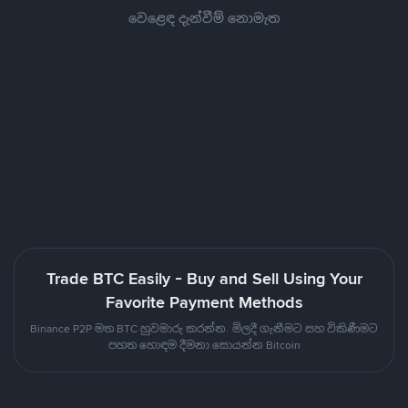
වෙළෙඳ දැන්වීම් නොමැත
Trade BTC Easily - Buy and Sell Using Your
Favorite Payment Methods
Binance P2P මත BTC හුවමාරු කරන්න. මිලදී ගැනීමට සහ විකිණීමට
පහත හොඳම දීමනා සොයන්න Bitcoin