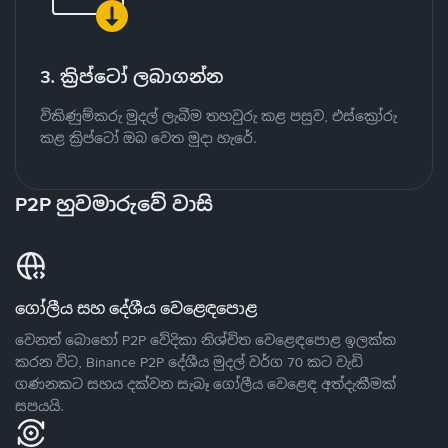
3. ක්‍රිප්ටෝ ලබාගන්න
විකිණුම්කරු මුදල් ලැබීම තහවුරු කළ පසුව, එස්ක්‍රෝරු
කළ ක්‍රිප්ටෝ ඔබ වෙත මුදා හැරේ.
P2P හුවමාරුවේ වාසි
ගෝලීය සහ දේශීය වෙළෙඳපොළ
වෙනත් බොහෝ P2P වේදිකා නිශ්චිත වෙළෙඳපොළ ඉලක්ක
කරන විට, Binance P2P දේශීය මුදල් වර්ග 70 කට වැඩි
ගණනකට සහය දක්වන සැබෑ ගෝලීය වෙළෙඳ අත්දැකීමක්
සපයයි.