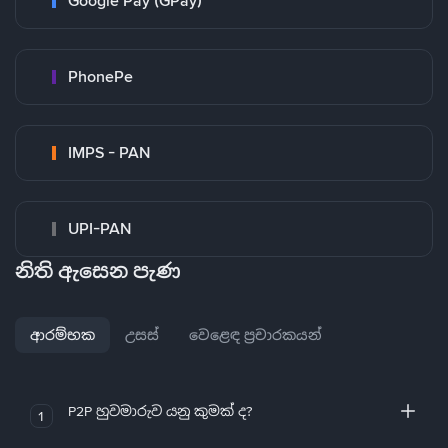
Google Pay (GPay)
PhonePe
IMPS - PAN
UPI-PAN
නිති ඇසෙන පැණ
ආරම්භක
උසස්
වෙළෙඳ ප්‍රචාරකයන්
P2P හුවමාරුව යනු කුමක් ද?
1