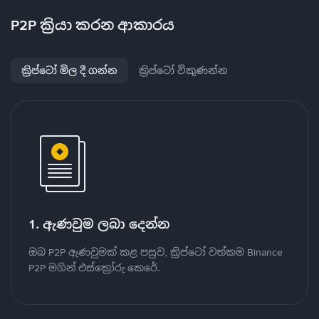
P2P ක්‍රියා කරන ආකාරය
ක්‍රිප්ටෝ මිල දී ගන්න
ක්‍රිප්ටෝ විකුණන්න
1. ඇණවුම ලබා දෙන්න
ඔබ P2P ඇණවුමක් කළ පසුව, ක්‍රිප්ටෝ වත්කම Binance
P2P මගින් එස්ක්‍රෝරු කෙරේ.