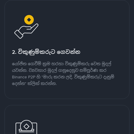
2. විකුණුම්කරුට ගෙවන්න
යෝජිත ගෙවීම් ක්‍රම හරහා විකුණුම්කරු වෙත මුදල්
යවන්න. ව්‍යවහාර මුදල් ගනුදෙනුව සම්පූර්ණ කර
Binance P2P හි "මාරු කරන ලදි, විකුණුම්කරුට දැනුම්
දෙන්න" ක්ලික් කරන්න.