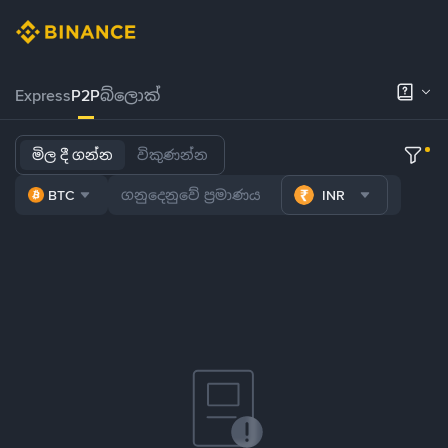
Express
P2P
බ්ලොක්
මිල දී ගන්න
විකුණන්න
BTC
INR