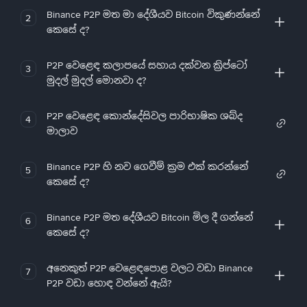
Binance P2P මත මා දේශීයව Bitcoin විකුණන්නේ
2
කෙසේ ද?
P2P වෙළෙඳ කලාපයේ සහාය දක්වන ක්‍රිප්ටෝ
3
මුදල් මුදල් මොනවා ද?
P2P වෙළෙඳ කොන්දේසිවල පාරිභාෂික ශබ්ද
4
මාලාව
Binance P2P හි නව ගෙවීම් ක්‍රම එක් කරන්නේ
5
කෙසේ ද?
Binance P2P මත දේශීයව Bitcoin මිල දී ගන්නේ
6
කෙසේ ද?
අනෙකුත් P2P වෙළෙඳපොළ වලට වඩා Binance
7
P2P වඩා හොඳ වන්නේ ඇයි?