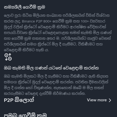
නම්‍යශීලී ගෙවීම් ක්‍රම
ලොව පුරා සිටින මිලියන සංඛ්‍යාත පරිශීලකයින් විසින් විශ්වාස
කරන ලද, Binance P2P 800+ ගෙවීම් ක්‍රම සහ 100+ ව්‍යවහාර
මුදල් වලින් ක්‍රිප්ටෝ වෙළෙඳාම් කිරීමට ආරක්ෂිත වේදිකාවක්
සපයයි.විවෘත ක්‍රිප්ටෝ වෙළෙඳපොළක තමන් කැමති මිල ගණන්
සහ ගෙවීම් ක්‍රම සකසන අතර ම, පරිශීලකයින්ට ඍජුව වෙනත්
පරිශීලකයින් සමග ක්‍රිප්ටෝ මිල දී ගැනීමට, විකිණීමට සහ
වෙළෙඳාම් කිරීමට හැකි ය.
ඔබ කැමති මිල ගණන් යටතේ වෙළෙඳාම් කරන්න
ඔබ කැමති මිලකට මිල දී ගැනීමට සහ විකිණීමට ඇති නිදහස
සමගග ක්‍රිප්ටෝ මුදල් වෙළෙඳාම් කරන්න. පවතින දීමනාවලින්
මිල දී ගන්න හෝ විකුණන්න, නැතහොත් ඔබේ ම මිල සකස්
කරගැනීමට වෙළෙඳ දැන්වීම් නිර්මාණය කරන්න.
P2P බ්ලොග්
View more
ප්‍රමුඛ ගෙවීම් ක්‍රම