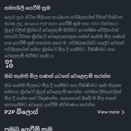
නම්‍යශීලී ගෙවීම් ක්‍රම
ලොව පුරා සිටින මිලියන සංඛ්‍යාත පරිශීලකයින් විසින් විශ්වාස
කරන ලද, Binance P2P 800+ ගෙවීම් ක්‍රම සහ 100+ ව්‍යවහාර
මුදල් වලින් ක්‍රිප්ටෝ වෙළෙඳාම් කිරීමට ආරක්ෂිත වේදිකාවක්
සපයයි.විවෘත ක්‍රිප්ටෝ වෙළෙඳපොළක තමන් කැමති මිල ගණන්
සහ ගෙවීම් ක්‍රම සකසන අතර ම, පරිශීලකයින්ට ඍජුව වෙනත්
පරිශීලකයින් සමග ක්‍රිප්ටෝ මිල දී ගැනීමට, විකිණීමට සහ
වෙළෙඳාම් කිරීමට හැකි ය.
ඔබ කැමති මිල ගණන් යටතේ වෙළෙඳාම් කරන්න
ඔබ කැමති මිලකට මිල දී ගැනීමට සහ විකිණීමට ඇති නිදහස
සමගග ක්‍රිප්ටෝ මුදල් වෙළෙඳාම් කරන්න. පවතින දීමනාවලින්
මිල දී ගන්න හෝ විකුණන්න, නැතහොත් ඔබේ ම මිල සකස්
කරගැනීමට වෙළෙඳ දැන්වීම් නිර්මාණය කරන්න.
P2P බ්ලොග්
View more
ප්‍රමුඛ ගෙවීම් ක්‍රම