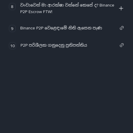
වංචාවෙන් මා ආරක්ෂා වන්නේ කෙසේ ද? Binance
8
P2P Escrow FTW!
Binance P2P වෙළෙඳාමේ නිති ඇසෙන පැණ
9
P2P පරිශීලක ගනුදෙනු ප්‍රතිපත්තිය
10