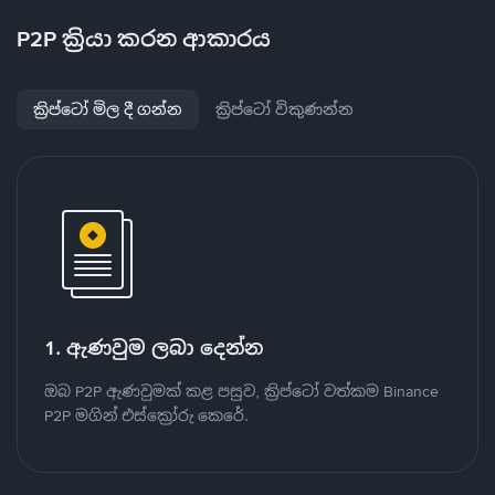
P2P ක්‍රියා කරන ආකාරය
ක්‍රිප්ටෝ මිල දී ගන්න
ක්‍රිප්ටෝ විකුණන්න
1. ඇණවුම ලබා දෙන්න
ඔබ P2P ඇණවුමක් කළ පසුව, ක්‍රිප්ටෝ වත්කම Binance
P2P මගින් එස්ක්‍රෝරු කෙරේ.