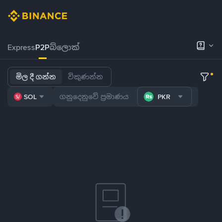
Express
P2P
බ්ලොක්
මිල දී ගන්න
විකුණන්න
SOL
PKR