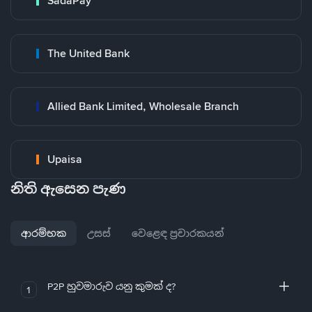
SadaPay
The United Bank
Allied Bank Limited, Wholesale Branch
Upaisa
නිති ඇසෙන පැණ
ආරම්භක
උසස්
වෙළෙඳ ප්‍රචාරකයන්
P2P හුවමාරුව යනු කුමක් ද?
1