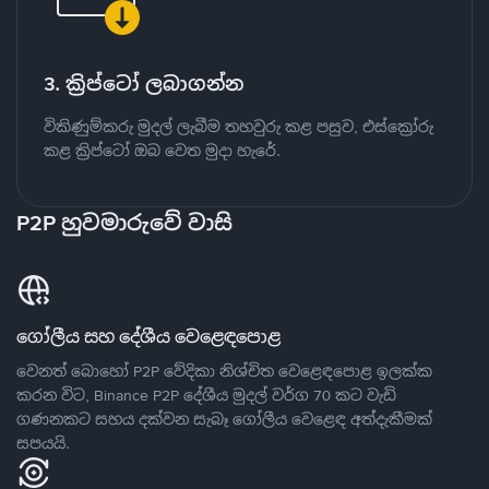
3. ක්‍රිප්ටෝ ලබාගන්න
විකිණුම්කරු මුදල් ලැබීම තහවුරු කළ පසුව, එස්ක්‍රෝරු
කළ ක්‍රිප්ටෝ ඔබ වෙත මුදා හැරේ.
P2P හුවමාරුවේ වාසි
ගෝලීය සහ දේශීය වෙළෙඳපොළ
වෙනත් බොහෝ P2P වේදිකා නිශ්චිත වෙළෙඳපොළ ඉලක්ක
කරන විට, Binance P2P දේශීය මුදල් වර්ග 70 කට වැඩි
ගණනකට සහය දක්වන සැබෑ ගෝලීය වෙළෙඳ අත්දැකීමක්
සපයයි.