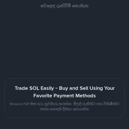
වෙළෙඳ දැන්වීම් නොමැත
Trade SOL Easily - Buy and Sell Using Your
Favorite Payment Methods
Binance P2P මත SOL හුවමාරු කරන්න. මිලදී ගැනීමට සහ විකිණීමට
පහත හොඳම දීමනා සොයන්න