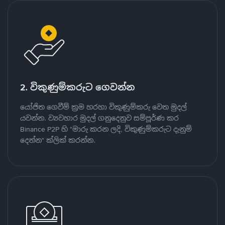
2. විකුණුම්කරුට ගෙවන්න
යෝජිත ගෙවීම් ක්‍රම හරහා විකුණුම්කරු වෙත මුදල්
යවන්න. ව්‍යවහාර මුදල් ගනුදෙනුව සම්පූර්ණ කර
Binance P2P හි "මාරු කරන ලදි, විකුණුම්කරුට දැනුම්
දෙන්න" ක්ලික් කරන්න.