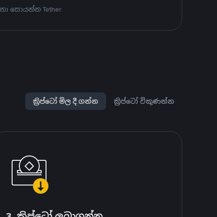
නා සොයන්න Tether
ක්‍රිප්ටෝ මිල දී ගන්න
ක්‍රිප්ටෝ විකුණන්න
3. ක්‍රිප්ටෝ ලබාගන්න