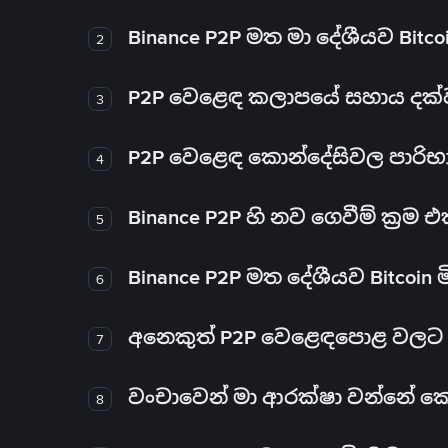
Binance P2P මත මා දේශීයව Bitc
2
P2P වෙළෙඳ කලාපයේ සහාය දක්වන 
3
P2P වෙළෙඳ කොන්දේසිවල පාරිභ
4
Binance P2P හි නව ගෙවීම් ක්‍රම
5
Binance P2P මත දේශීයව Bitcoin 
6
අනෙකුත් P2P වෙළෙඳපොළ වලට ව
7
වංචාවෙන් මා ආරක්ෂා වන්නේ කෙස
8