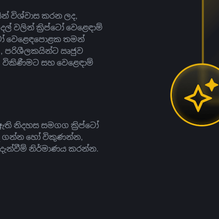
සින් විශ්වාස කරන ලද,
දල් වලින් ක්‍රිප්ටෝ වෙළෙඳාම්
ිප්ටෝ වෙළෙඳපොළක තමන්
, පරිශීලකයින්ට ඍජුව
ට, විකිණීමට සහ වෙළෙඳාම්
ති නිදහස සමගග ක්‍රිප්ටෝ
දී ගන්න හෝ විකුණන්න,
න්වීම් නිර්මාණය කරන්න.