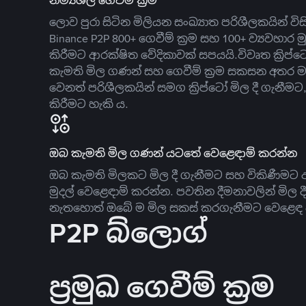
නම්‍යශීලී ගෙවීම් ක්‍රම
ලොව පුරා සිටින මිලියන සංඛ්‍යාත පරිශීලකයින් වි
Binance P2P 800+ ගෙවීම් ක්‍රම සහ 100+ ව්‍යවහාර මු
කිරීමට ආරක්ෂිත වේදිකාවක් සපයයි.විවෘත ක්‍ර
කැමති මිල ගණන් සහ ගෙවීම් ක්‍රම සකසන අතර ම
වෙනත් පරිශීලකයින් සමග ක්‍රිප්ටෝ මිල දී ගැනීම
කිරීමට හැකි ය.
ඔබ කැමති මිල ගණන් යටතේ වෙළෙඳාම් කරන්න
ඔබ කැමති මිලකට මිල දී ගැනීමට සහ විකිණීමට ඇ
මුදල් වෙළෙඳාම් කරන්න. පවතින දීමනාවලින් මිල 
නැතහොත් ඔබේ ම මිල සකස් කරගැනීමට වෙළෙඳ දැ
P2P බ්ලොග්
ප්‍රමුඛ ගෙවීම් ක්‍රම