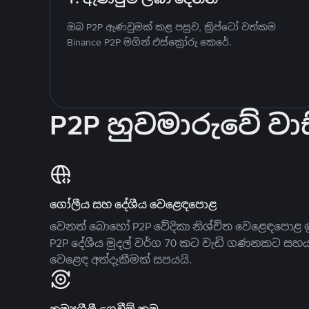
ඔබ P2P ඇණවුමක් කළ පසුව, ක්‍රිප්ටෝ වත්කම
Binance P2P මගින් එස්ක්‍රෝරු කෙරේ.
P2P හුවමාරුවේ වාස
ගෝලීය සහ දේශීය වෙළෙඳපොළ
වෙනත් බොහෝ P2P වේදිකා නිශ්චිත වෙළෙඳපොළ ඉ
P2P දේශීය මුදල් වර්ග 70 කට වැඩි ගණනකට සහ
වෙළෙඳ අත්දැකීමක් සපයයි.