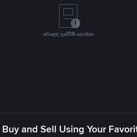
වෙළෙඳ දැන්වීම් නොමැත
 Buy and Sell Using Your Favo