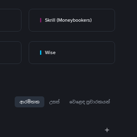
Skrill (Moneybookers)
Wise
ආරම්භක
උසස්
වෙළෙඳ ප්‍රචාරකයන්