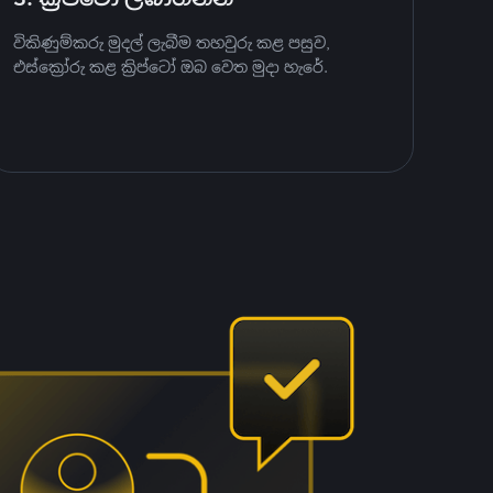
විකිණුම්කරු මුදල් ලැබීම තහවුරු කළ පසුව,
එස්ක්‍රෝරු කළ ක්‍රිප්ටෝ ඔබ වෙත මුදා හැරේ.