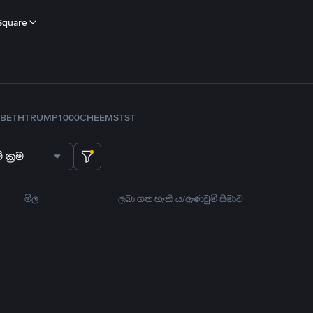
Square
B
ETH
TRUMP
1000CHEEMS
TST
 ක්‍රම
මිල
ලබා ගත හැකි ය/ඇණවුම් සීමාව