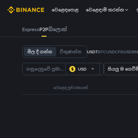
වෙළෙඳපොළ
වෙළෙඳාම් කරන්න
Express
P2P
බ්ලොක්
මිල දී ගන්න
විකුණන්න
USDT
BTC
USDC
FDUSD
BN
USD
සියලු ම ගෙවීම්
වෙළෙඳ ප්‍රචාරකයන්