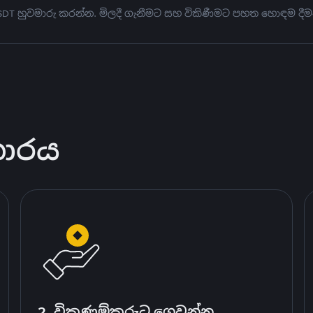
USDT හුවමාරු කරන්න. මිලදී ගැනීමට සහ විකිණීමට පහත හොඳම දීම
කාරය
2. විකුණුම්කරුට ගෙවන්න