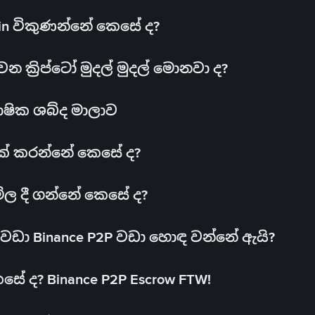
oin විකුණන්නේ කෙසේ ද?
ක්‍රිප්ටෝ මුදල් මුදල් මොනවා ද?
ාෂික ශබ්ද මාලාව
 එක් කරන්නේ කෙසේ ද?
මිල දී ගන්නේ කෙසේ ද?
ඩා Binance P2P වඩා හොඳ වන්නේ ඇයි?
ේ ද? Binance P2P Escrow FTW!