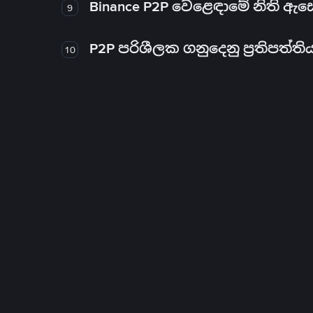
Binance P2P වෙළෙඳාමේ නිති ඇ
9
P2P පරිශීලක ගනුදෙනු ප්‍රතිපත්ති
10