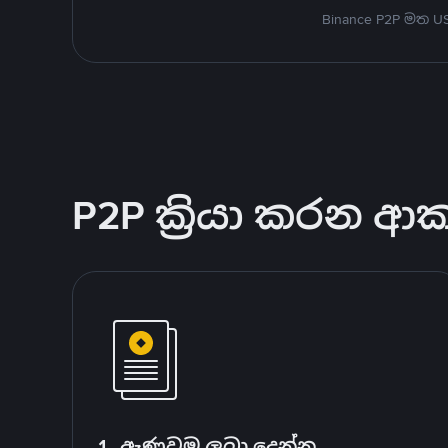
Binance P2P මත 
P2P ක්‍රියා කරන ආ
1. ඇණවුම ලබා දෙන්න