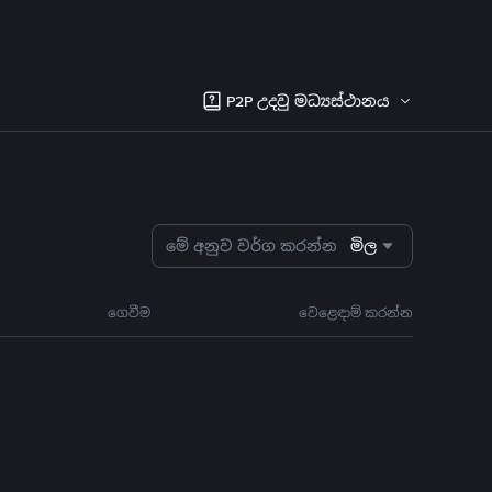
P2P උදවු මධ්‍යස්ථානය
මේ අනුව වර්ග කරන්න
මිල
ගෙවීම
වෙළෙඳාම් කරන්න