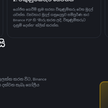
යෝජිත ගෙවීම් ක්‍රම හරහා විකුණුම්කරු වෙත මුදල්
යවන්න. ව්‍යවහාර මුදල් ගනුදෙනුව සම්පූර්ණ කර
Binance P2P හි "මාරු කරන ලදි, විකුණුම්කරුට
දැනුම් දෙන්න" ක්ලික් කරන්න.
ි
ලක්ක කරන විට, Binance
ය දක්වන සැබෑ ගෝලීය