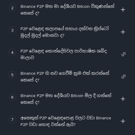
Binance P2P මත මා දේශීයව Bitcoin විකුණන්නේ
2
කෙසේ ද?
P2P වෙළෙඳ කලාපයේ සහාය දක්වන ක්‍රිප්ටෝ
3
මුදල් මුදල් මොනවා ද?
P2P වෙළෙඳ කොන්දේසිවල පාරිභාෂික ශබ්ද
4
මාලාව
Binance P2P හි නව ගෙවීම් ක්‍රම එක් කරන්නේ
5
කෙසේ ද?
Binance P2P මත දේශීයව Bitcoin මිල දී ගන්නේ
6
කෙසේ ද?
අනෙකුත් P2P වෙළෙඳපොළ වලට වඩා Binance
7
P2P වඩා හොඳ වන්නේ ඇයි?