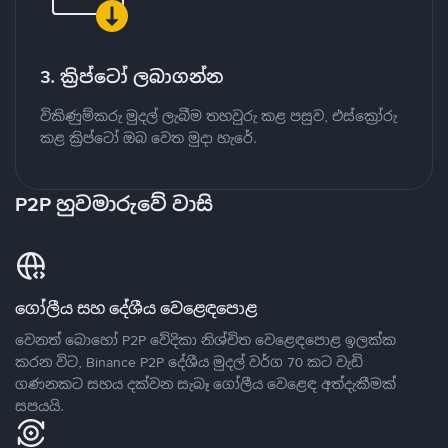
3. ක්‍රිප්ටෝ ලබාගන්න
විකිණුම්කරු මුදල් ලැබීම තහවුරු කළ පසුව, එස්ක්‍රෝරු
කළ ක්‍රිප්ටෝ ඔබ වෙත මුදා හැරේ.
P2P හුවමාරුවේ වාසි
ගෝලීය සහ දේශීය වෙළෙඳපොළ
වෙනත් බොහෝ P2P වේදිකා නිශ්චිත වෙළෙඳපොළ ඉලක්ක
කරන විට, Binance P2P දේශීය මුදල් වර්ග 70 කට වැඩි
ගණනකට සහය දක්වන සැබෑ ගෝලීය වෙළෙඳ අත්දැකීමක්
සපයයි.