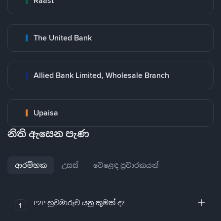
Raast
The United Bank
Allied Bank Limited, Wholesale Branch
Upaisa
නිති ඇසෙන පැණ
ආරම්භක
උසස්
වෙළෙඳ ප්‍රචාරකයන්
P2P හුවමාරුව යනු කුමක් ද?
1