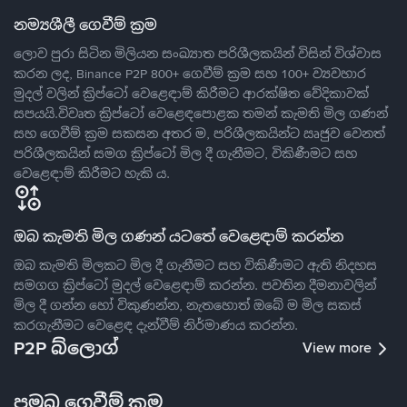
නම්‍යශීලී ගෙවීම් ක්‍රම
ලොව පුරා සිටින මිලියන සංඛ්‍යාත පරිශීලකයින් විසින් විශ්වාස
කරන ලද, Binance P2P 800+ ගෙවීම් ක්‍රම සහ 100+ ව්‍යවහාර
මුදල් වලින් ක්‍රිප්ටෝ වෙළෙඳාම් කිරීමට ආරක්ෂිත වේදිකාවක්
සපයයි.විවෘත ක්‍රිප්ටෝ වෙළෙඳපොළක තමන් කැමති මිල ගණන්
සහ ගෙවීම් ක්‍රම සකසන අතර ම, පරිශීලකයින්ට ඍජුව වෙනත්
පරිශීලකයින් සමග ක්‍රිප්ටෝ මිල දී ගැනීමට, විකිණීමට සහ
වෙළෙඳාම් කිරීමට හැකි ය.
ඔබ කැමති මිල ගණන් යටතේ වෙළෙඳාම් කරන්න
ඔබ කැමති මිලකට මිල දී ගැනීමට සහ විකිණීමට ඇති නිදහස
සමගග ක්‍රිප්ටෝ මුදල් වෙළෙඳාම් කරන්න. පවතින දීමනාවලින්
මිල දී ගන්න හෝ විකුණන්න, නැතහොත් ඔබේ ම මිල සකස්
කරගැනීමට වෙළෙඳ දැන්වීම් නිර්මාණය කරන්න.
P2P බ්ලොග්
View more
ප්‍රමුඛ ගෙවීම් ක්‍රම