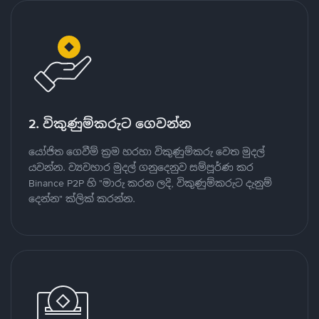
2. විකුණුම්කරුට ගෙවන්න
යෝජිත ගෙවීම් ක්‍රම හරහා විකුණුම්කරු වෙත මුදල්
යවන්න. ව්‍යවහාර මුදල් ගනුදෙනුව සම්පූර්ණ කර
Binance P2P හි "මාරු කරන ලදි, විකුණුම්කරුට දැනුම්
දෙන්න" ක්ලික් කරන්න.