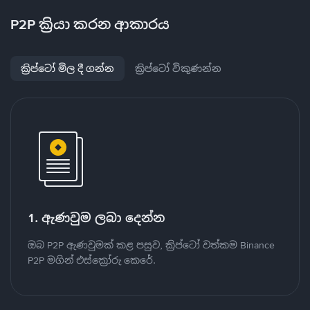
P2P ක්‍රියා කරන ආකාරය
ක්‍රිප්ටෝ මිල දී ගන්න
ක්‍රිප්ටෝ විකුණන්න
1. ඇණවුම ලබා දෙන්න
ඔබ P2P ඇණවුමක් කළ පසුව, ක්‍රිප්ටෝ වත්කම Binance
P2P මගින් එස්ක්‍රෝරු කෙරේ.