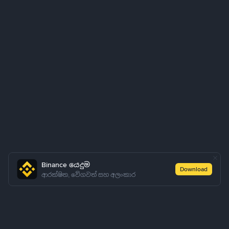
Binance යෙදුම
Download
ආරක්ෂිත, වේගවත් සහ අලංකාර