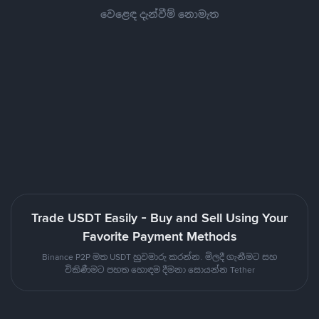
වෙළෙඳ දැන්වීම් නොමැත
Trade USDT Easily - Buy and Sell Using Your
Favorite Payment Methods
Binance P2P මත USDT හුවමාරු කරන්න. මිලදී ගැනීමට සහ
විකිණීමට පහත හොඳම දීමනා සොයන්න Tether