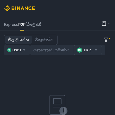
Express
P2P
බ්ලොක්
මිල දී ගන්න
විකුණන්න
USDT
PKR