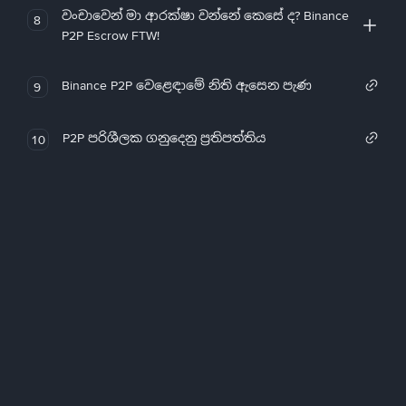
වංචාවෙන් මා ආරක්ෂා වන්නේ කෙසේ ද? Binance
8
P2P Escrow FTW!
Binance P2P වෙළෙඳාමේ නිති ඇසෙන පැණ
9
P2P පරිශීලක ගනුදෙනු ප්‍රතිපත්තිය
10