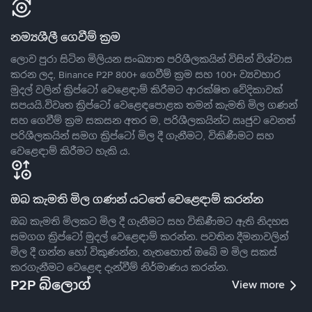
නම්‍යශීලී ගෙවීම් ක්‍රම
ලොව පුරා සිටින මිලියන සංඛ්‍යාත පරිශීලකයින් විසින් විශ්වාස
කරන ලද, Binance P2P 800+ ගෙවීම් ක්‍රම සහ 100+ ව්‍යවහාර
මුදල් වලින් ක්‍රිප්ටෝ වෙළෙඳාම් කිරීමට ආරක්ෂිත වේදිකාවක්
සපයයි.විවෘත ක්‍රිප්ටෝ වෙළෙඳපොළක තමන් කැමති මිල ගණන්
සහ ගෙවීම් ක්‍රම සකසන අතර ම, පරිශීලකයින්ට ඍජුව වෙනත්
පරිශීලකයින් සමග ක්‍රිප්ටෝ මිල දී ගැනීමට, විකිණීමට සහ
වෙළෙඳාම් කිරීමට හැකි ය.
ඔබ කැමති මිල ගණන් යටතේ වෙළෙඳාම් කරන්න
ඔබ කැමති මිලකට මිල දී ගැනීමට සහ විකිණීමට ඇති නිදහස
සමගග ක්‍රිප්ටෝ මුදල් වෙළෙඳාම් කරන්න. පවතින දීමනාවලින්
මිල දී ගන්න හෝ විකුණන්න, නැතහොත් ඔබේ ම මිල සකස්
කරගැනීමට වෙළෙඳ දැන්වීම් නිර්මාණය කරන්න.
P2P බ්ලොග්
View more