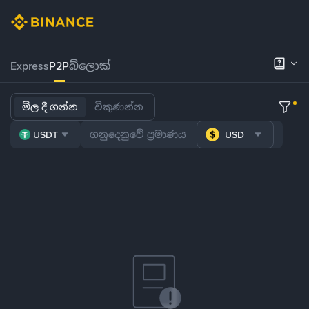
Express
P2P
බ්ලොක්
මිල දී ගන්න
විකුණන්න
USDT
USD