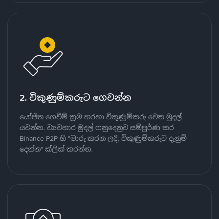
2. විකුණුම්කරුට ගෙවන්න
යෝජිත ගෙවීම් ක්‍රම හරහා විකුණුම්කරු වෙත මුදල්
යවන්න. ව්‍යවහාර මුදල් ගනුදෙනුව සම්පූර්ණ කර
Binance P2P හි "මාරු කරන ලදි, විකුණුම්කරුට දැනුම්
දෙන්න" ක්ලික් කරන්න.