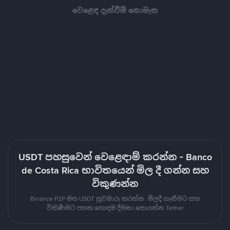
වෙළෙඳ දැන්වීම් නොමැත
USDT පහසුවෙන් වෙළෙඳාම් කරන්න - Banco
de Costa Rica භාවිතයෙන් මිල දී ගන්න සහ
විකුණන්න
Binance P2P මත USDT හුවමාරු කරන්න. මිලදී ගැනීමට සහ
විකිණීමට පහත හොඳම දීමනා සොයන්න Tether