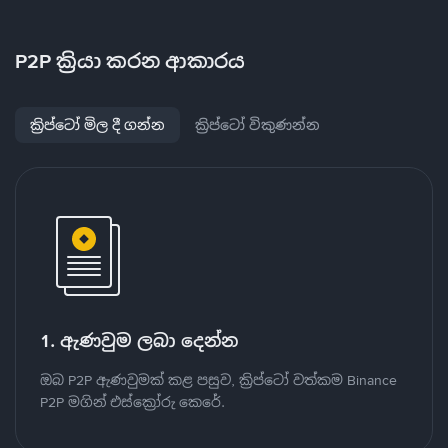
P2P ක්‍රියා කරන ආකාරය
ක්‍රිප්ටෝ මිල දී ගන්න
ක්‍රිප්ටෝ විකුණන්න
1. ඇණවුම ලබා දෙන්න
ඔබ P2P ඇණවුමක් කළ පසුව, ක්‍රිප්ටෝ වත්කම Binance
P2P මගින් එස්ක්‍රෝරු කෙරේ.