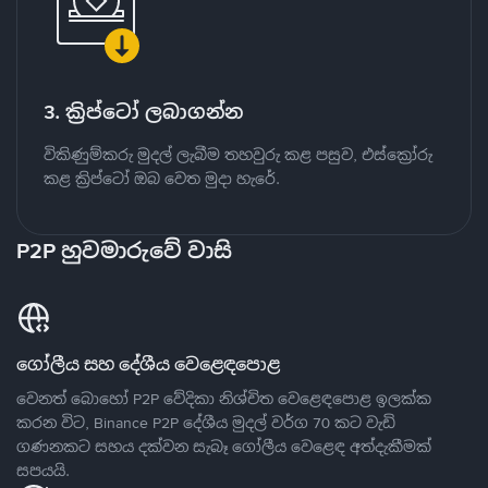
3. ක්‍රිප්ටෝ ලබාගන්න
විකිණුම්කරු මුදල් ලැබීම තහවුරු කළ පසුව, එස්ක්‍රෝරු
කළ ක්‍රිප්ටෝ ඔබ වෙත මුදා හැරේ.
P2P හුවමාරුවේ වාසි
ගෝලීය සහ දේශීය වෙළෙඳපොළ
වෙනත් බොහෝ P2P වේදිකා නිශ්චිත වෙළෙඳපොළ ඉලක්ක
කරන විට, Binance P2P දේශීය මුදල් වර්ග 70 කට වැඩි
ගණනකට සහය දක්වන සැබෑ ගෝලීය වෙළෙඳ අත්දැකීමක්
සපයයි.