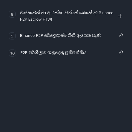
වංචාවෙන් මා ආරක්ෂා වන්නේ කෙසේ ද? Binance
8
P2P Escrow FTW!
Binance P2P වෙළෙඳාමේ නිති ඇසෙන පැණ
9
P2P පරිශීලක ගනුදෙනු ප්‍රතිපත්තිය
10