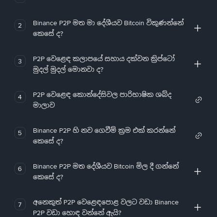
Binance P2P මත මා දේශීයව Bitcoin විකුණන්නේ
2
කෙසේ ද?
P2P වෙළෙඳ කලාපයේ සහාය දක්වන ක්‍රිප්ටෝ
3
මුදල් මුදල් මොනවා ද?
P2P වෙළෙඳ කොන්දේසිවල පාරිභාෂික ශබ්ද
4
මාලාව
Binance P2P හි නව ගෙවීම් ක්‍රම එක් කරන්නේ
5
කෙසේ ද?
Binance P2P මත දේශීයව Bitcoin මිල දී ගන්නේ
6
කෙසේ ද?
අනෙකුත් P2P වෙළෙඳපොළ වලට වඩා Binance
7
P2P වඩා හොඳ වන්නේ ඇයි?