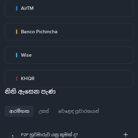
AirTM
Banco Pichincha
Wise
KHQR
නිති ඇසෙන පැණ
ආරම්භක
උසස්
වෙළෙඳ ප්‍රචාරකයන්
P2P හුවමාරුව යනු කුමක් ද?
1