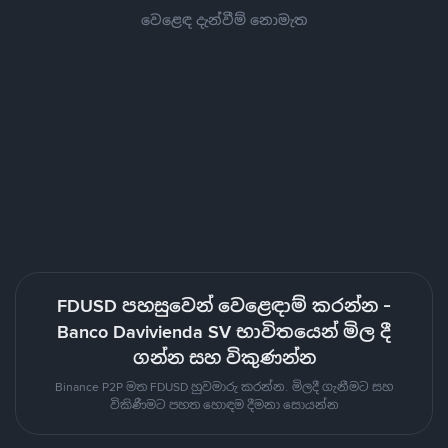
වෙළෙඳ දැන්වීම් නොමැත
FDUSD පහසුවෙන් වෙළෙඳාම් කරන්න -
Banco Davivienda SV භාවිතයෙන් මිල දී
ගන්න සහ විකුණන්න
Binance P2P මත FDUSD හුවමාරු කරන්න. මිලදී ගැනීමට සහ
විකිණීමට පහත හොඳම දීමනා සොයන්න