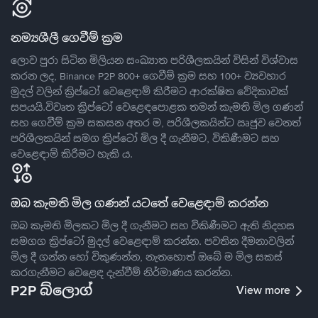
නම්‍යශීලී ගෙවීම් ක්‍රම
ලොව පුරා සිටින මිලියන සංඛ්‍යාත පරිශීලකයින් විසින් විශ්වාස
කරන ලද, Binance P2P 800+ ගෙවීම් ක්‍රම සහ 100+ ව්‍යවහාර
මුදල් වලින් ක්‍රිප්ටෝ වෙළෙඳාම් කිරීමට ආරක්ෂිත වේදිකාවක්
සපයයි.විවෘත ක්‍රිප්ටෝ වෙළෙඳපොළක තමන් කැමති මිල ගණන්
සහ ගෙවීම් ක්‍රම සකසන අතර ම, පරිශීලකයින්ට ඍජුව වෙනත්
පරිශීලකයින් සමග ක්‍රිප්ටෝ මිල දී ගැනීමට, විකිණීමට සහ
වෙළෙඳාම් කිරීමට හැකි ය.
ඔබ කැමති මිල ගණන් යටතේ වෙළෙඳාම් කරන්න
ඔබ කැමති මිලකට මිල දී ගැනීමට සහ විකිණීමට ඇති නිදහස
සමගග ක්‍රිප්ටෝ මුදල් වෙළෙඳාම් කරන්න. පවතින දීමනාවලින්
මිල දී ගන්න හෝ විකුණන්න, නැතහොත් ඔබේ ම මිල සකස්
කරගැනීමට වෙළෙඳ දැන්වීම් නිර්මාණය කරන්න.
P2P බ්ලොග්
View more