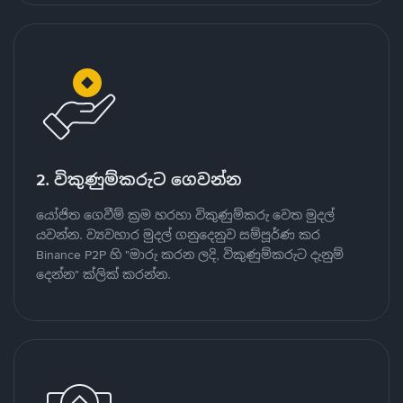
2. විකුණුම්කරුට ගෙවන්න
යෝජිත ගෙවීම් ක්‍රම හරහා විකුණුම්කරු වෙත මුදල්
යවන්න. ව්‍යවහාර මුදල් ගනුදෙනුව සම්පූර්ණ කර
Binance P2P හි "මාරු කරන ලදි, විකුණුම්කරුට දැනුම්
දෙන්න" ක්ලික් කරන්න.