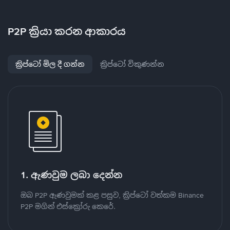
P2P ක්‍රියා කරන ආකාරය
ක්‍රිප්ටෝ මිල දී ගන්න
ක්‍රිප්ටෝ විකුණන්න
1. ඇණවුම ලබා දෙන්න
ඔබ P2P ඇණවුමක් කළ පසුව, ක්‍රිප්ටෝ වත්කම Binance
P2P මගින් එස්ක්‍රෝරු කෙරේ.