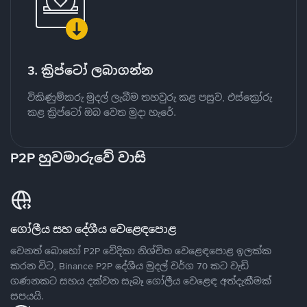
3. ක්‍රිප්ටෝ ලබාගන්න
විකිණුම්කරු මුදල් ලැබීම තහවුරු කළ පසුව, එස්ක්‍රෝරු
කළ ක්‍රිප්ටෝ ඔබ වෙත මුදා හැරේ.
P2P හුවමාරුවේ වාසි
ගෝලීය සහ දේශීය වෙළෙඳපොළ
වෙනත් බොහෝ P2P වේදිකා නිශ්චිත වෙළෙඳපොළ ඉලක්ක
කරන විට, Binance P2P දේශීය මුදල් වර්ග 70 කට වැඩි
ගණනකට සහය දක්වන සැබෑ ගෝලීය වෙළෙඳ අත්දැකීමක්
සපයයි.