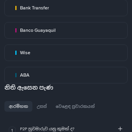
Bank Transfer
Banco Guayaquil
Wise
ABA
නිති ඇසෙන පැණ
ආරම්භක
උසස්
වෙළෙඳ ප්‍රචාරකයන්
P2P හුවමාරුව යනු කුමක් ද?
1