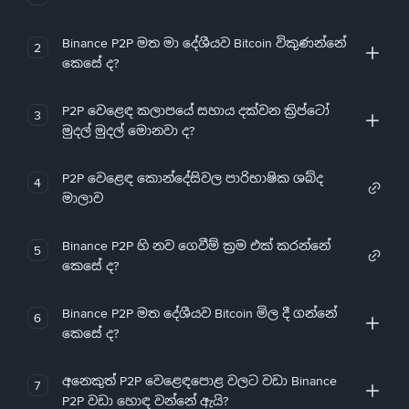
Binance P2P මත මා දේශීයව Bitcoin විකුණන්නේ
2
කෙසේ ද?
P2P වෙළෙඳ කලාපයේ සහාය දක්වන ක්‍රිප්ටෝ
3
මුදල් මුදල් මොනවා ද?
P2P වෙළෙඳ කොන්දේසිවල පාරිභාෂික ශබ්ද
4
මාලාව
Binance P2P හි නව ගෙවීම් ක්‍රම එක් කරන්නේ
5
කෙසේ ද?
Binance P2P මත දේශීයව Bitcoin මිල දී ගන්නේ
6
කෙසේ ද?
අනෙකුත් P2P වෙළෙඳපොළ වලට වඩා Binance
7
P2P වඩා හොඳ වන්නේ ඇයි?