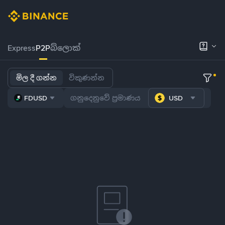
Express
P2P
බ්ලොක්
මිල දී ගන්න
විකුණන්න
FDUSD
USD