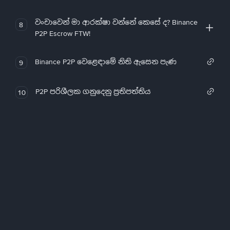
වංචාවෙන් මා ආරක්ෂා වන්නේ කෙසේ ද? Binance
8
P2P Escrow FTW!
Binance P2P වෙළෙඳාමේ නිති ඇසෙන පැණ
9
P2P පරිශීලක ගනුදෙනු ප්‍රතිපත්තිය
10