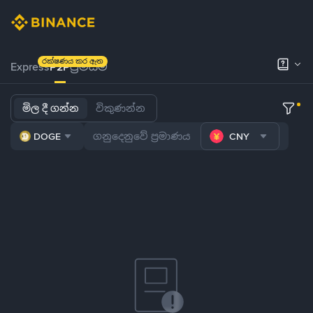
රක්ෂණය කර ඇත
Express
P2P
ප්‍රිමියම්
මිල දී ගන්න
විකුණන්න
DOGE
CNY