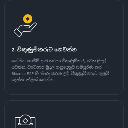
2. විකුණුම්කරුට ගෙවන්න
යෝජිත ගෙවීම් ක්‍රම හරහා විකුණුම්කරු වෙත මුදල්
යවන්න. ව්‍යවහාර මුදල් ගනුදෙනුව සම්පූර්ණ කර
Binance P2P හි "මාරු කරන ලදි, විකුණුම්කරුට දැනුම්
දෙන්න" ක්ලික් කරන්න.