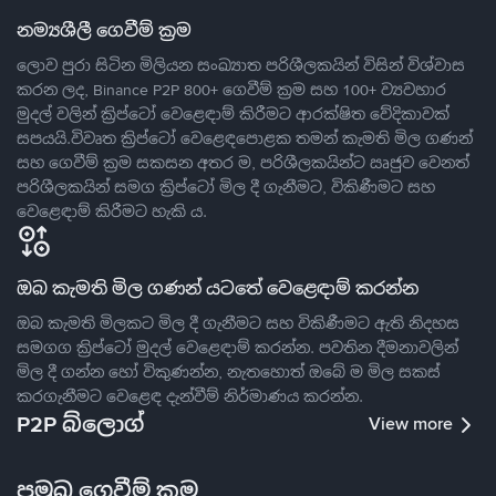
නම්‍යශීලී ගෙවීම් ක්‍රම
ලොව පුරා සිටින මිලියන සංඛ්‍යාත පරිශීලකයින් විසින් විශ්වාස
කරන ලද, Binance P2P 800+ ගෙවීම් ක්‍රම සහ 100+ ව්‍යවහාර
මුදල් වලින් ක්‍රිප්ටෝ වෙළෙඳාම් කිරීමට ආරක්ෂිත වේදිකාවක්
සපයයි.විවෘත ක්‍රිප්ටෝ වෙළෙඳපොළක තමන් කැමති මිල ගණන්
සහ ගෙවීම් ක්‍රම සකසන අතර ම, පරිශීලකයින්ට ඍජුව වෙනත්
පරිශීලකයින් සමග ක්‍රිප්ටෝ මිල දී ගැනීමට, විකිණීමට සහ
වෙළෙඳාම් කිරීමට හැකි ය.
ඔබ කැමති මිල ගණන් යටතේ වෙළෙඳාම් කරන්න
ඔබ කැමති මිලකට මිල දී ගැනීමට සහ විකිණීමට ඇති නිදහස
සමගග ක්‍රිප්ටෝ මුදල් වෙළෙඳාම් කරන්න. පවතින දීමනාවලින්
මිල දී ගන්න හෝ විකුණන්න, නැතහොත් ඔබේ ම මිල සකස්
කරගැනීමට වෙළෙඳ දැන්වීම් නිර්මාණය කරන්න.
P2P බ්ලොග්
View more
ප්‍රමුඛ ගෙවීම් ක්‍රම