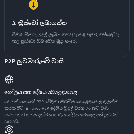
3. ක්‍රිප්ටෝ ලබාගන්න
විකිණුම්කරු මුදල් ලැබීම තහවුරු කළ පසුව, එස්ක්‍රෝරු
කළ ක්‍රිප්ටෝ ඔබ වෙත මුදා හැරේ.
P2P හුවමාරුවේ වාසි
ගෝලීය සහ දේශීය වෙළෙඳපොළ
වෙනත් බොහෝ P2P වේදිකා නිශ්චිත වෙළෙඳපොළ ඉලක්ක
කරන විට, Binance P2P දේශීය මුදල් වර්ග 70 කට වැඩි
ගණනකට සහය දක්වන සැබෑ ගෝලීය වෙළෙඳ අත්දැකීමක්
සපයයි.