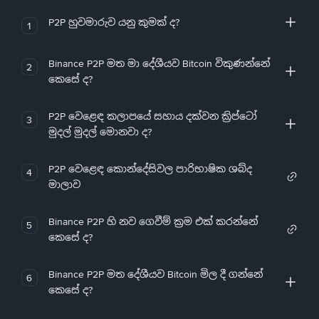
P2P හුවමාරුව යනු කුමක් ද?
1
Binance P2P මත මා දේශීයව Bitcoin විකුණන්නේ
2
කෙසේ ද?
P2P වෙළෙඳ කලාපයේ සහාය දක්වන ක්‍රිප්ටෝ
3
මුදල් මුදල් මොනවා ද?
P2P වෙළෙඳ කොන්දේසිවල පාරිභාෂික ශබ්ද
4
මාලාව
Binance P2P හි නව ගෙවීම් ක්‍රම එක් කරන්නේ
5
කෙසේ ද?
Binance P2P මත දේශීයව Bitcoin මිල දී ගන්නේ
6
කෙසේ ද?