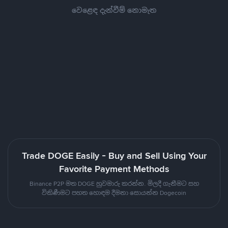
වෙළෙඳ දැන්වීම් නොමැත
Trade DOGE Easily - Buy and Sell Using Your
Favorite Payment Methods
Binance P2P මත DOGE හුවමාරු කරන්න. මිලදී ගැනීමට සහ
විකිණීමට පහත හොඳම දීමනා සොයන්න Dogecoin