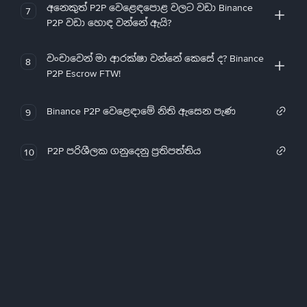
අනෙකුත් P2P වෙළෙඳපොළ වලට වඩා Binance
7
P2P වඩා හොඳ වන්නේ ඇයි?
වංචාවෙන් මා ආරක්ෂා වන්නේ කෙසේ ද? Binance
8
P2P Escrow FTW!
Binance P2P වෙළෙඳාමේ නිති ඇසෙන පැණ
9
P2P පරිශීලක ගනුදෙනු ප්‍රතිපත්තිය
10