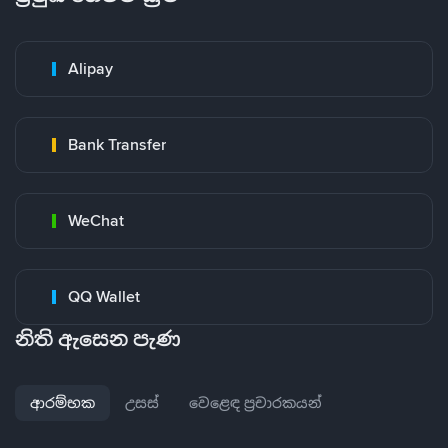
Alipay
Bank Transfer
WeChat
QQ Wallet
නිති ඇසෙන පැණ
ආරම්භක
උසස්
වෙළෙඳ ප්‍රචාරකයන්