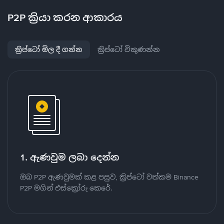
P2P ක්‍රියා කරන ආකාරය
ක්‍රිප්ටෝ මිල දී ගන්න
ක්‍රිප්ටෝ විකුණන්න
1. ඇණවුම ලබා දෙන්න
ඔබ P2P ඇණවුමක් කළ පසුව, ක්‍රිප්ටෝ වත්කම Binance
P2P මගින් එස්ක්‍රෝරු කෙරේ.