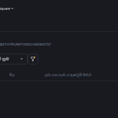
Square
B
ETH
TRUMP
1000CHEEMS
TST
 ක්‍රම
මිල
ලබා ගත හැකි ය/ඇණවුම් සීමාව