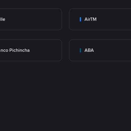
lle
AirTM
nco Pichincha
ABA