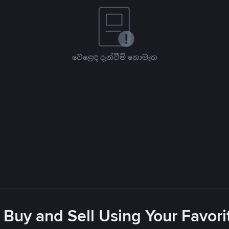
වෙළෙඳ දැන්වීම් නොමැත
 Buy and Sell Using Your Favo