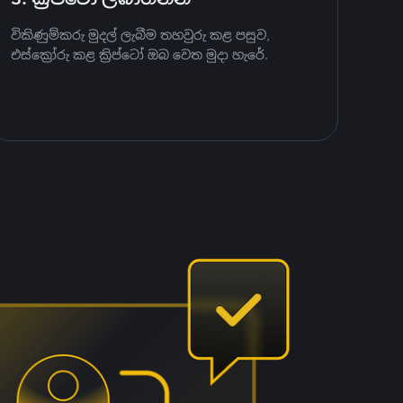
විකිණුම්කරු මුදල් ලැබීම තහවුරු කළ පසුව,
එස්ක්‍රෝරු කළ ක්‍රිප්ටෝ ඔබ වෙත මුදා හැරේ.