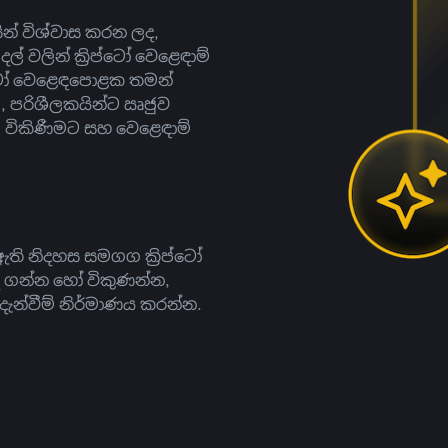
සින් විශ්වාස කරන ලද,
දල් වලින් ක්‍රිප්ටෝ වෙළෙඳාම්
ිප්ටෝ වෙළෙඳපොළක තමන්
, පරිශීලකයින්ට ඍජුව
ට, විකිණීමට සහ වෙළෙඳාම්
ති නිදහස සමගග ක්‍රිප්ටෝ
දී ගන්න හෝ විකුණන්න,
න්වීම් නිර්මාණය කරන්න.