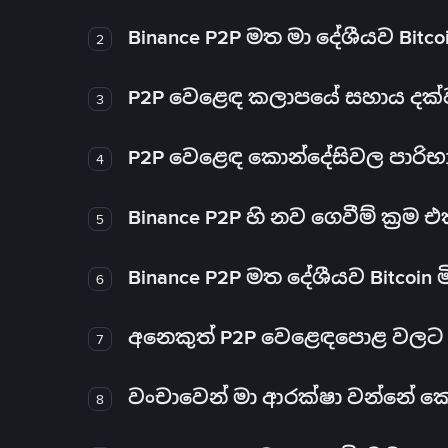
Binance P2P මත මා දේශීයව Bitc
2
P2P වෙළෙඳ කලාපයේ සහාය දක්වන 
3
P2P වෙළෙඳ කොන්දේසිවල පාරිභ
4
Binance P2P හි නව ගෙවීම් ක්‍රම
5
Binance P2P මත දේශීයව Bitcoin 
6
අනෙකුත් P2P වෙළෙඳපොළ වලට ව
7
වංචාවෙන් මා ආරක්ෂා වන්නේ කෙස
8