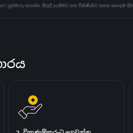
USDT හුවමාරු කරන්න. මිලදී ගැනීමට සහ විකිණීමට පහත හොඳම දීම
කාරය
2. විකුණුම්කරුට ගෙවන්න