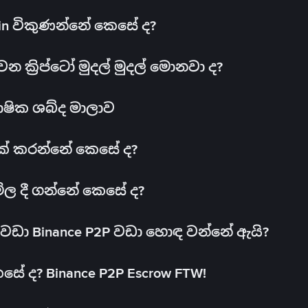
oin විකුණන්නේ කෙසේ ද?
ක්‍රිප්ටෝ මුදල් මුදල් මොනවා ද?
ාෂික ශබ්ද මාලාව
 එක් කරන්නේ කෙසේ ද?
මිල දී ගන්නේ කෙසේ ද?
ඩා Binance P2P වඩා හොඳ වන්නේ ඇයි?
ේ ද? Binance P2P Escrow FTW!