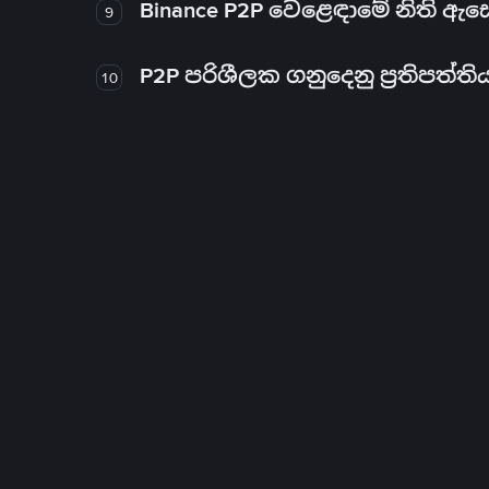
Binance P2P වෙළෙඳාමේ නිති ඇ
9
P2P පරිශීලක ගනුදෙනු ප්‍රතිපත්ති
10