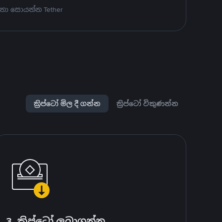
නා සොයන්න Tether
ක්‍රිප්ටෝ මිල දී ගන්න
ක්‍රිප්ටෝ විකුණන්න
3. ක්‍රිප්ටෝ ලබාගන්න