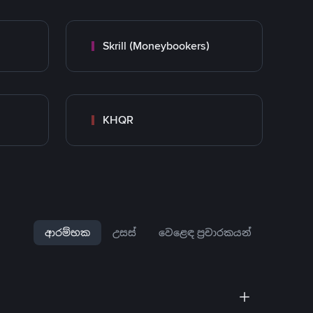
Skrill (Moneybookers)
KHQR
ආරම්භක
උසස්
වෙළෙඳ ප්‍රචාරකයන්