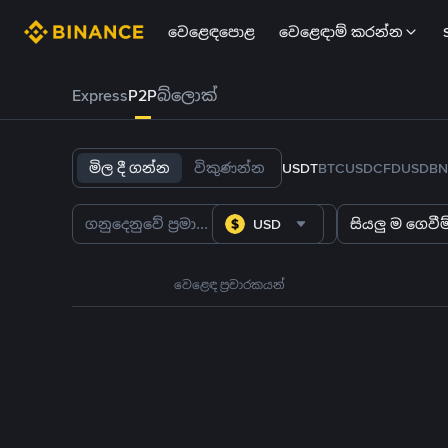
වෙළෙඳපොළ
වෙළෙඳාම් කරන්න
Express
P2P
බ්ලොක්
මිල දී ගන්න
විකුණන්න
USDT
BTC
USDC
FDUSD
BN
USD
සියලු ම ගෙවීම්
වෙළෙඳ ප්‍රචාරකයන්