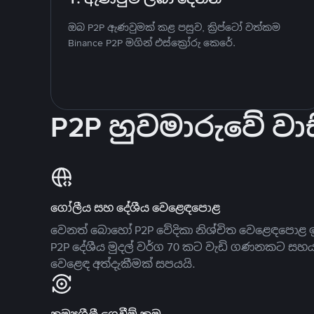
ඔබ P2P ඇණවුමක් කළ පසුව, ක්‍රිප්ටෝ වත්කම
Binance P2P මගින් එස්ක්‍රෝරු කෙරේ.
P2P හුවමාරුවේ වාස
ගෝලීය සහ දේශීය වෙළෙඳපොළ
වෙනත් බොහෝ P2P වේදිකා නිශ්චිත වෙළෙඳපොළ ඉ
P2P දේශීය මුදල් වර්ග 70 කට වැඩි ගණනකට සහ
වෙළෙඳ අත්දැකීමක් සපයයි.