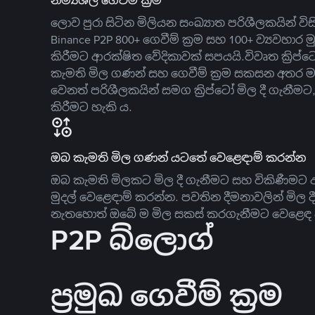
නම්‍යශීලී ගෙවීම් ක්‍රම
ලොව පුරා සිටින මිලියන සංඛ්‍යාත පරිශීලකයින් වි
Binance P2P 800+ ගෙවීම් ක්‍රම සහ 100+ ව්‍යවහාර මු
කිරීමට ආරක්ෂිත වේදිකාවක් සපයයි.විවෘත ක්‍ර
කැමති මිල ගණන් සහ ගෙවීම් ක්‍රම සකසන අතර ම
වෙනත් පරිශීලකයින් සමග ක්‍රිප්ටෝ මිල දී ගැනීම
කිරීමට හැකි ය.
ඔබ කැමති මිල ගණන් යටතේ වෙළෙඳාම් කරන්න
ඔබ කැමති මිලකට මිල දී ගැනීමට සහ විකිණීමට ඇ
මුදල් වෙළෙඳාම් කරන්න. පවතින දීමනාවලින් මිල 
නැතහොත් ඔබේ ම මිල සකස් කරගැනීමට වෙළෙඳ දැ
P2P බ්ලොග්
ප්‍රමුඛ ගෙවීම් ක්‍රම