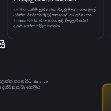
යෝජිත ගෙවීම් ක්‍රම හරහා විකුණුම්කරු වෙත මුදල්
යවන්න. ව්‍යවහාර මුදල් ගනුදෙනුව සම්පූර්ණ කර
Binance P2P හි "මාරු කරන ලදි, විකුණුම්කරුට
දැනුම් දෙන්න" ක්ලික් කරන්න.
ි
ලක්ක කරන විට, Binance
ය දක්වන සැබෑ ගෝලීය