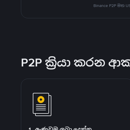
Binance P2P මත 
P2P ක්‍රියා කරන ආ
1. ඇණවුම ලබා දෙන්න