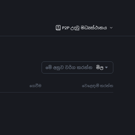
P2P උදවු මධ්‍යස්ථානය
මේ අනුව වර්ග කරන්න
මිල
ගෙවීම
වෙළෙඳාම් කරන්න