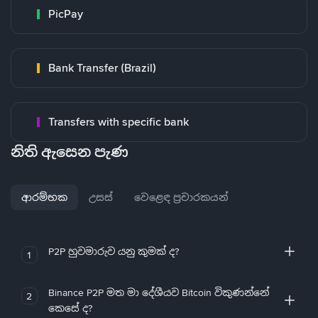
PicPay
Bank Transfer (Brazil)
Transfers with specific bank
නිති ඇසෙන පැණ
ආරම්භක
උසස්
වෙළෙඳ ප්‍රචාරකයන්
P2P හුවමාරුව යනු කුමක් ද?
1
Binance P2P මත මා දේශීයව Bitcoin විකුණන්නේ
2
කෙසේ ද?