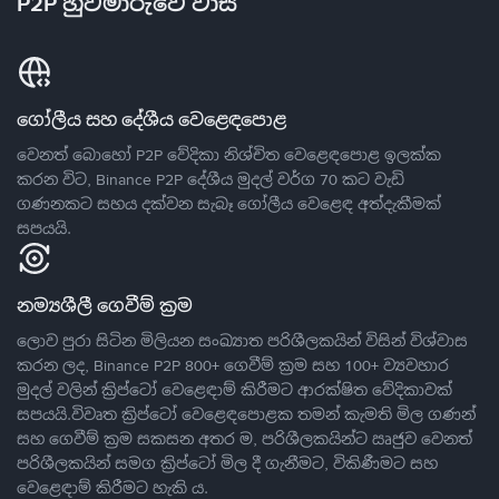
P2P හුවමාරුවේ වාසි
ගෝලීය සහ දේශීය වෙළෙඳපොළ
වෙනත් බොහෝ P2P වේදිකා නිශ්චිත වෙළෙඳපොළ ඉලක්ක
කරන විට, Binance P2P දේශීය මුදල් වර්ග 70 කට වැඩි
ගණනකට සහය දක්වන සැබෑ ගෝලීය වෙළෙඳ අත්දැකීමක්
සපයයි.
නම්‍යශීලී ගෙවීම් ක්‍රම
ලොව පුරා සිටින මිලියන සංඛ්‍යාත පරිශීලකයින් විසින් විශ්වාස
කරන ලද, Binance P2P 800+ ගෙවීම් ක්‍රම සහ 100+ ව්‍යවහාර
මුදල් වලින් ක්‍රිප්ටෝ වෙළෙඳාම් කිරීමට ආරක්ෂිත වේදිකාවක්
සපයයි.විවෘත ක්‍රිප්ටෝ වෙළෙඳපොළක තමන් කැමති මිල ගණන්
සහ ගෙවීම් ක්‍රම සකසන අතර ම, පරිශීලකයින්ට ඍජුව වෙනත්
පරිශීලකයින් සමග ක්‍රිප්ටෝ මිල දී ගැනීමට, විකිණීමට සහ
වෙළෙඳාම් කිරීමට හැකි ය.