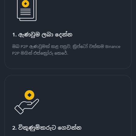
1. ඇණවුම ලබා දෙන්න
ඔබ P2P ඇණවුමක් කළ පසුව, ක්‍රිප්ටෝ වත්කම Binance
P2P මගින් එස්ක්‍රෝරු කෙරේ.
2. විකුණුම්කරුට ගෙවන්න