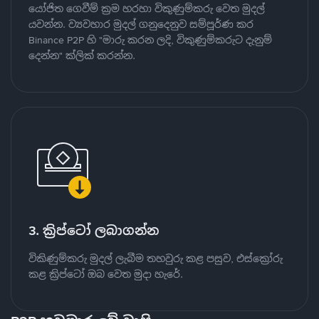
යෝජිත ගෙවීම් ක්‍රම හරහා විකුණුම්කරු වෙත මුදල්
යවන්න. ව්‍යවහාර මුදල් ගනුදෙනුව සම්පූර්ණ කර
Binance P2P හි "මාරු කරන ලදි, විකුණුම්කරුට දැනුම්
දෙන්න" ක්ලික් කරන්න.
3. ක්‍රිප්ටෝ ලබාගන්න
විකිණුම්කරු මුදල් ලැබීම තහවුරු කළ පසුව, එස්ක්‍රෝරු
කළ ක්‍රිප්ටෝ ඔබ වෙත මුදා හැරේ.