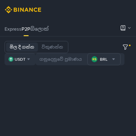
Express
P2P
බ්ලොක්
මිල දී ගන්න
විකුණන්න
USDT
BRL