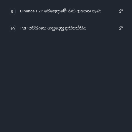
Binance P2P වෙළෙඳාමේ නිති ඇසෙන පැණ
9
P2P පරිශීලක ගනුදෙනු ප්‍රතිපත්තිය
10