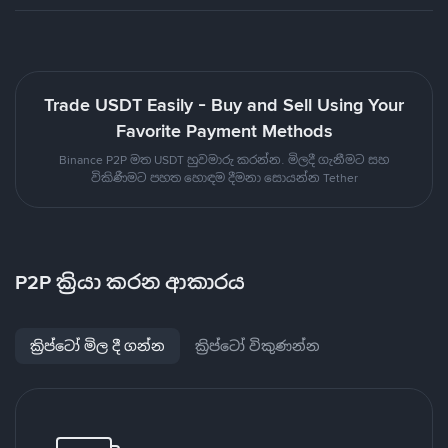
Trade USDT Easily - Buy and Sell Using Your
Favorite Payment Methods
Binance P2P මත USDT හුවමාරු කරන්න. මිලදී ගැනීමට සහ
විකිණීමට පහත හොඳම දීමනා සොයන්න Tether
P2P ක්‍රියා කරන ආකාරය
ක්‍රිප්ටෝ මිල දී ගන්න
ක්‍රිප්ටෝ විකුණන්න