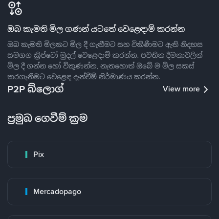
ඔබ කැමති මිල ගණන් යටතේ වෙළෙඳාම් කරන්න
ඔබ කැමති මිලකට මිල දී ගැනීමට සහ විකිණීමට ඇති නිදහස
සමගග ක්‍රිප්ටෝ මුදල් වෙළෙඳාම් කරන්න. පවතින දීමනාවලින්
මිල දී ගන්න හෝ විකුණන්න, නැතහොත් ඔබේ ම මිල සකස්
කරගැනීමට වෙළෙඳ දැන්වීම් නිර්මාණය කරන්න.
P2P බ්ලොග්
View more
ප්‍රමුඛ ගෙවීම් ක්‍රම
Pix
Mercadopago