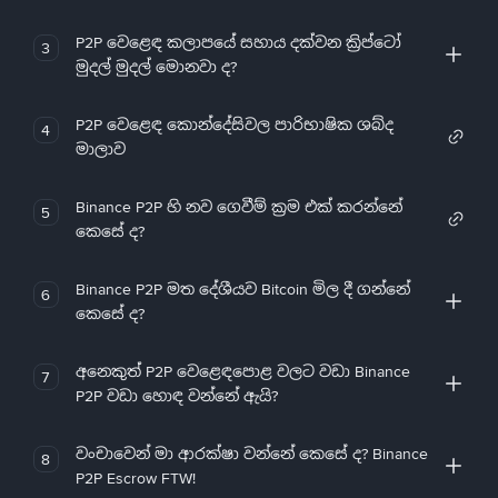
P2P වෙළෙඳ කලාපයේ සහාය දක්වන ක්‍රිප්ටෝ
3
මුදල් මුදල් මොනවා ද?
P2P වෙළෙඳ කොන්දේසිවල පාරිභාෂික ශබ්ද
4
මාලාව
Binance P2P හි නව ගෙවීම් ක්‍රම එක් කරන්නේ
5
කෙසේ ද?
Binance P2P මත දේශීයව Bitcoin මිල දී ගන්නේ
6
කෙසේ ද?
අනෙකුත් P2P වෙළෙඳපොළ වලට වඩා Binance
7
P2P වඩා හොඳ වන්නේ ඇයි?
වංචාවෙන් මා ආරක්ෂා වන්නේ කෙසේ ද? Binance
8
P2P Escrow FTW!