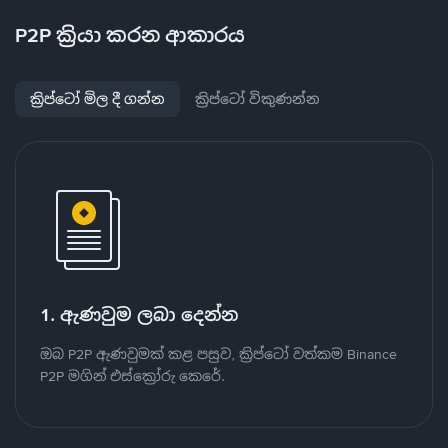
P2P ක්‍රියා කරන ආකාරය
ක්‍රිප්ටෝ මිල දී ගන්න
ක්‍රිප්ටෝ විකුණන්න
1. ඇණවුම ලබා දෙන්න
ඔබ P2P ඇණවුමක් කළ පසුව, ක්‍රිප්ටෝ වත්කම Binance
P2P මගින් එස්ක්‍රෝරු කෙරේ.