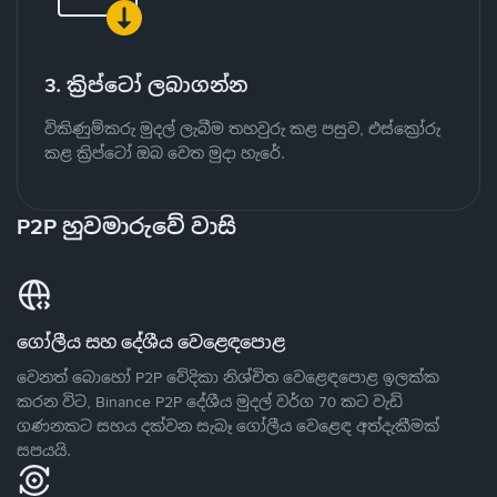
3. ක්‍රිප්ටෝ ලබාගන්න
විකිණුම්කරු මුදල් ලැබීම තහවුරු කළ පසුව, එස්ක්‍රෝරු
කළ ක්‍රිප්ටෝ ඔබ වෙත මුදා හැරේ.
P2P හුවමාරුවේ වාසි
ගෝලීය සහ දේශීය වෙළෙඳපොළ
වෙනත් බොහෝ P2P වේදිකා නිශ්චිත වෙළෙඳපොළ ඉලක්ක
කරන විට, Binance P2P දේශීය මුදල් වර්ග 70 කට වැඩි
ගණනකට සහය දක්වන සැබෑ ගෝලීය වෙළෙඳ අත්දැකීමක්
සපයයි.