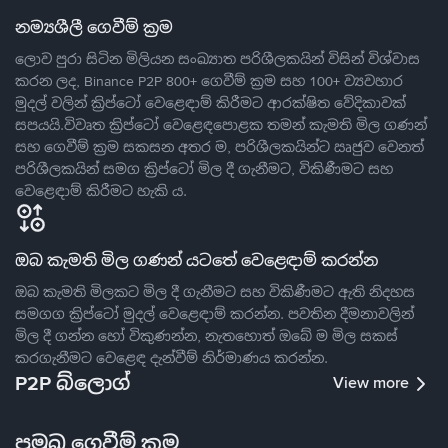
නම්‍යශීලී ගෙවීම් ක්‍රම
ලොව පුරා සිටින මිලියන සංඛ්‍යාත පරිශීලකයින් විසින් විශ්වාස
කරන ලද, Binance P2P 800+ ගෙවීම් ක්‍රම සහ 100+ ව්‍යවහාර
මුදල් වලින් ක්‍රිප්ටෝ වෙළෙඳාම් කිරීමට ආරක්ෂිත වේදිකාවක්
සපයයි.විවෘත ක්‍රිප්ටෝ වෙළෙඳපොළක තමන් කැමති මිල ගණන්
සහ ගෙවීම් ක්‍රම සකසන අතර ම, පරිශීලකයින්ට ඍජුව වෙනත්
පරිශීලකයින් සමග ක්‍රිප්ටෝ මිල දී ගැනීමට, විකිණීමට සහ
වෙළෙඳාම් කිරීමට හැකි ය.
ඔබ කැමති මිල ගණන් යටතේ වෙළෙඳාම් කරන්න
ඔබ කැමති මිලකට මිල දී ගැනීමට සහ විකිණීමට ඇති නිදහස
සමගග ක්‍රිප්ටෝ මුදල් වෙළෙඳාම් කරන්න. පවතින දීමනාවලින්
මිල දී ගන්න හෝ විකුණන්න, නැතහොත් ඔබේ ම මිල සකස්
කරගැනීමට වෙළෙඳ දැන්වීම් නිර්මාණය කරන්න.
P2P බ්ලොග්
View more
ප්‍රමුඛ ගෙවීම් ක්‍රම