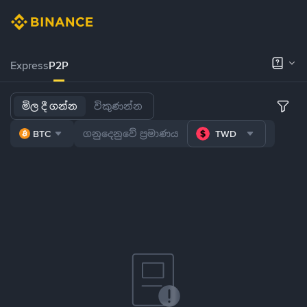
Express
P2P
මිල දී ගන්න
විකුණන්න
BTC
TWD