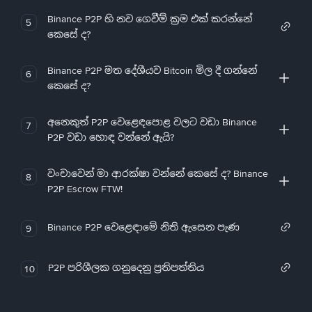
Binance P2P හි නව ගෙවීම් ක්‍රම එක් කරන්නේ
5
කෙසේ ද?
Binance P2P මත දේශීයව Bitcoin මිල දී ගන්නේ
6
කෙසේ ද?
අනෙකුත් P2P වෙළෙඳපොළ වලට වඩා Binance
7
P2P වඩා හොඳ වන්නේ ඇයි?
වංචාවෙන් මා ආරක්ෂා වන්නේ කෙසේ ද? Binance
8
P2P Escrow FTW!
Binance P2P වෙළෙඳාමේ නිති ඇසෙන පැණ
9
P2P පරිශීලක ගනුදෙනු ප්‍රතිපත්තිය
10