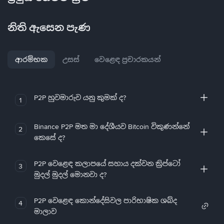
නිති ඇසෙන පැණ
ආරම්භක
උසස්
වෙළෙඳ ප්‍රචාරකයන්
P2P හුවමාරුව යනු කුමක් ද?
1
Binance P2P මත මා දේශීයව Bitcoin විකුණන්නේ
2
කෙසේ ද?
P2P වෙළෙඳ කලාපයේ සහාය දක්වන ක්‍රිප්ටෝ
3
මුදල් මුදල් මොනවා ද?
P2P වෙළෙඳ කොන්දේසිවල පාරිභාෂික ශබ්ද
4
මාලාව