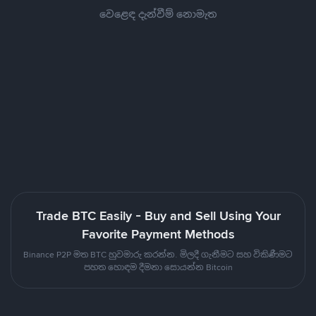
වෙළෙඳ දැන්වීම් නොමැත
Trade BTC Easily - Buy and Sell Using Your
Favorite Payment Methods
Binance P2P මත BTC හුවමාරු කරන්න. මිලදී ගැනීමට සහ විකිණීමට
පහත හොඳම දීමනා සොයන්න Bitcoin