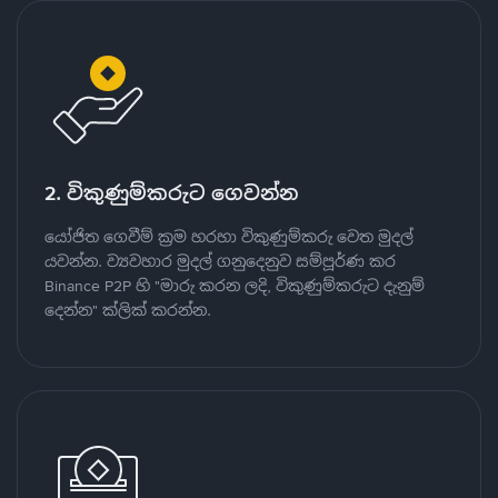
2. විකුණුම්කරුට ගෙවන්න
යෝජිත ගෙවීම් ක්‍රම හරහා විකුණුම්කරු වෙත මුදල්
යවන්න. ව්‍යවහාර මුදල් ගනුදෙනුව සම්පූර්ණ කර
Binance P2P හි "මාරු කරන ලදි, විකුණුම්කරුට දැනුම්
දෙන්න" ක්ලික් කරන්න.