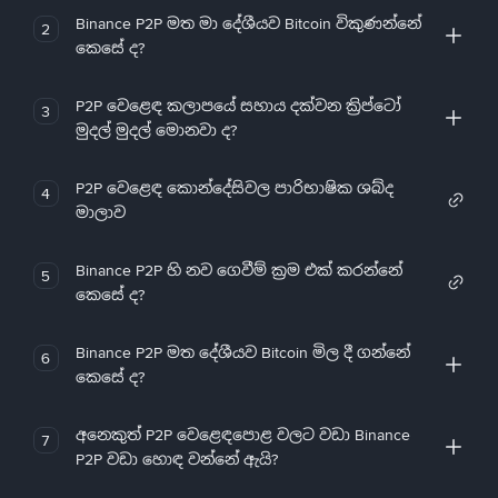
Binance P2P මත මා දේශීයව Bitcoin විකුණන්නේ
2
කෙසේ ද?
P2P වෙළෙඳ කලාපයේ සහාය දක්වන ක්‍රිප්ටෝ
3
මුදල් මුදල් මොනවා ද?
P2P වෙළෙඳ කොන්දේසිවල පාරිභාෂික ශබ්ද
4
මාලාව
Binance P2P හි නව ගෙවීම් ක්‍රම එක් කරන්නේ
5
කෙසේ ද?
Binance P2P මත දේශීයව Bitcoin මිල දී ගන්නේ
6
කෙසේ ද?
අනෙකුත් P2P වෙළෙඳපොළ වලට වඩා Binance
7
P2P වඩා හොඳ වන්නේ ඇයි?