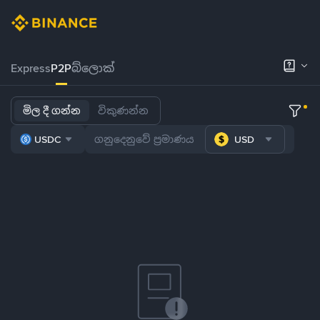
Express
P2P
බ්ලොක්
මිල දී ගන්න
විකුණන්න
USDC
USD