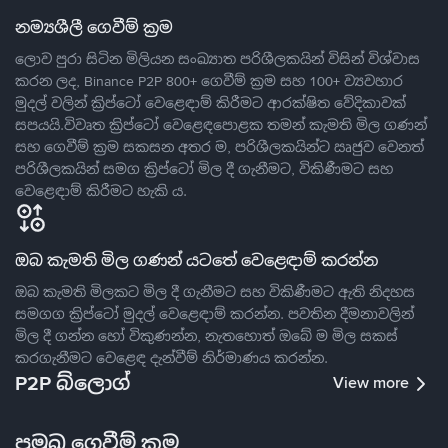
නම්‍යශීලී ගෙවීම් ක්‍රම
ලොව පුරා සිටින මිලියන සංඛ්‍යාත පරිශීලකයින් විසින් විශ්වාස
කරන ලද, Binance P2P 800+ ගෙවීම් ක්‍රම සහ 100+ ව්‍යවහාර
මුදල් වලින් ක්‍රිප්ටෝ වෙළෙඳාම් කිරීමට ආරක්ෂිත වේදිකාවක්
සපයයි.විවෘත ක්‍රිප්ටෝ වෙළෙඳපොළක තමන් කැමති මිල ගණන්
සහ ගෙවීම් ක්‍රම සකසන අතර ම, පරිශීලකයින්ට ඍජුව වෙනත්
පරිශීලකයින් සමග ක්‍රිප්ටෝ මිල දී ගැනීමට, විකිණීමට සහ
වෙළෙඳාම් කිරීමට හැකි ය.
ඔබ කැමති මිල ගණන් යටතේ වෙළෙඳාම් කරන්න
ඔබ කැමති මිලකට මිල දී ගැනීමට සහ විකිණීමට ඇති නිදහස
සමගග ක්‍රිප්ටෝ මුදල් වෙළෙඳාම් කරන්න. පවතින දීමනාවලින්
මිල දී ගන්න හෝ විකුණන්න, නැතහොත් ඔබේ ම මිල සකස්
කරගැනීමට වෙළෙඳ දැන්වීම් නිර්මාණය කරන්න.
P2P බ්ලොග්
View more
ප්‍රමුඛ ගෙවීම් ක්‍රම