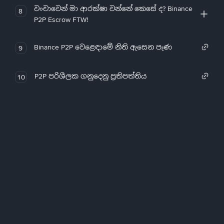
වංචාවෙන් මා ආරක්ෂා වන්නේ කෙසේ ද? Binance
8
P2P Escrow FTW!
Binance P2P වෙළෙඳාමේ නිති ඇසෙන පැණ
9
P2P පරිශීලක ගනුදෙනු ප්‍රතිපත්තිය
10