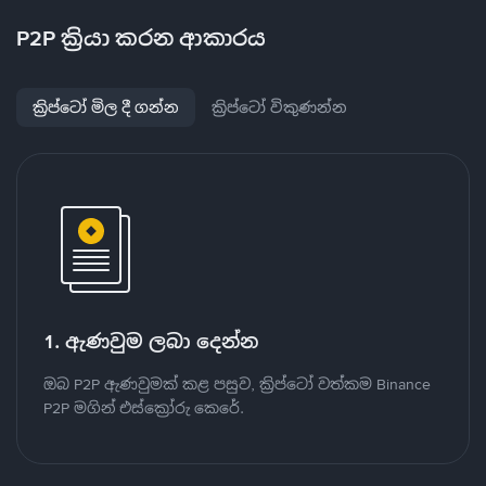
P2P ක්‍රියා කරන ආකාරය
ක්‍රිප්ටෝ මිල දී ගන්න
ක්‍රිප්ටෝ විකුණන්න
1. ඇණවුම ලබා දෙන්න
ඔබ P2P ඇණවුමක් කළ පසුව, ක්‍රිප්ටෝ වත්කම Binance
P2P මගින් එස්ක්‍රෝරු කෙරේ.