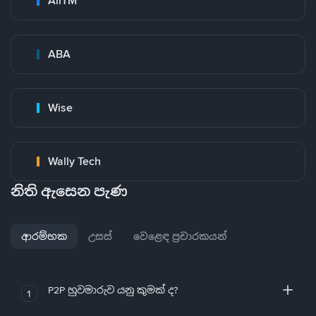
AirTM
ABA
Wise
Wally Tech
නිති ඇසෙන පැණ
ආරම්භක
උසස්
වෙළෙඳ ප්‍රචාරකයන්
P2P හුවමාරුව යනු කුමක් ද?
1