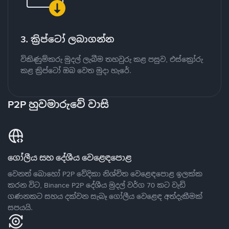
3. ක්‍රිප්ටෝ ලබාගන්න
විකිණුම්කරු මුදල් ලැබීම තහවුරු කළ පසුව, එස්ක්‍රෝරු
කළ ක්‍රිප්ටෝ ඔබ වෙත මුදා හැරේ.
P2P හුවමාරුවේ වාසි
ගෝලීය සහ දේශීය වෙළෙඳපොළ
වෙනත් බොහෝ P2P වේදිකා නිශ්චිත වෙළෙඳපොළ ඉලක්ක
කරන විට, Binance P2P දේශීය මුදල් වර්ග 70 කට වැඩි
ගණනකට සහය දක්වන සැබෑ ගෝලීය වෙළෙඳ අත්දැකීමක්
සපයයි.