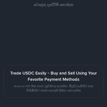
වෙළෙඳ දැන්වීම් නොමැත
Trade USDC Easily - Buy and Sell Using Your
Favorite Payment Methods
Binance P2P මත USDC හුවමාරු කරන්න. මිලදී ගැනීමට සහ
විකිණීමට පහත හොඳම දීමනා සොයන්න