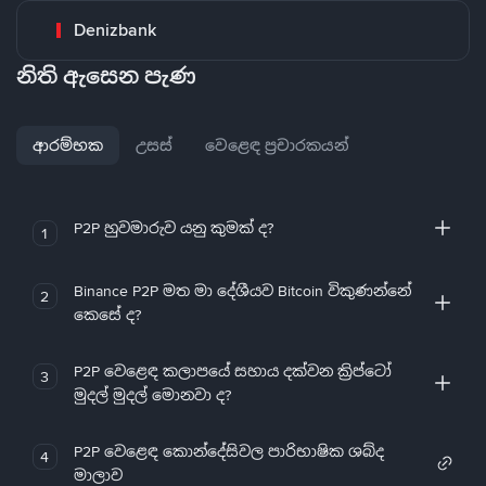
Denizbank
නිති ඇසෙන පැණ
ආරම්භක
උසස්
වෙළෙඳ ප්‍රචාරකයන්
P2P හුවමාරුව යනු කුමක් ද?
1
Binance P2P මත මා දේශීයව Bitcoin විකුණන්නේ
2
කෙසේ ද?
P2P වෙළෙඳ කලාපයේ සහාය දක්වන ක්‍රිප්ටෝ
3
මුදල් මුදල් මොනවා ද?
P2P වෙළෙඳ කොන්දේසිවල පාරිභාෂික ශබ්ද
4
මාලාව