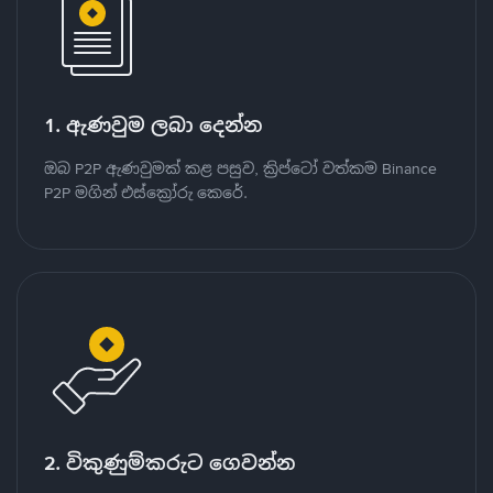
1. ඇණවුම ලබා දෙන්න
ඔබ P2P ඇණවුමක් කළ පසුව, ක්‍රිප්ටෝ වත්කම Binance
P2P මගින් එස්ක්‍රෝරු කෙරේ.
2. විකුණුම්කරුට ගෙවන්න