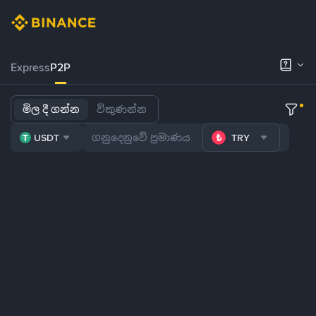
Express
P2P
මිල දී ගන්න
විකුණන්න
USDT
TRY