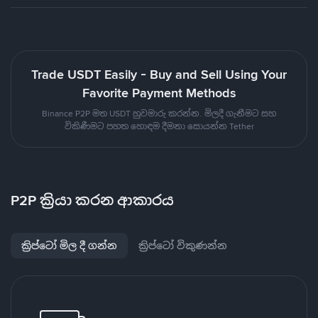
Trade USDT Easily - Buy and Sell Using Your
Favorite Payment Methods
Binance P2P මත USDT හුවමාරු කරන්න. මිලදී ගැනීමට සහ
විකිණීමට පහත හොඳම දීමනා සොයන්න Tether
P2P ක්‍රියා කරන ආකාරය
ක්‍රිප්ටෝ මිල දී ගන්න
ක්‍රිප්ටෝ විකුණන්න