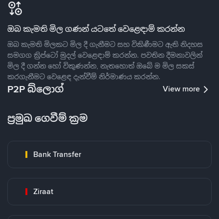
ඔබ කැමති මිල ගණන් යටතේ වෙළෙඳාම් කරන්න
ඔබ කැමති මිලකට මිල දී ගැනීමට සහ විකිණීමට ඇති නිදහස
සමගග ක්‍රිප්ටෝ මුදල් වෙළෙඳාම් කරන්න. පවතින දීමනාවලින්
මිල දී ගන්න හෝ විකුණන්න, නැතහොත් ඔබේ ම මිල සකස්
කරගැනීමට වෙළෙඳ දැන්වීම් නිර්මාණය කරන්න.
P2P බ්ලොග්
View more
ප්‍රමුඛ ගෙවීම් ක්‍රම
Bank Transfer
Ziraat