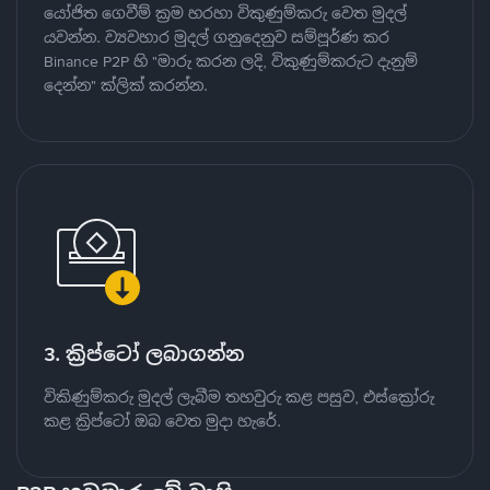
යෝජිත ගෙවීම් ක්‍රම හරහා විකුණුම්කරු වෙත මුදල්
යවන්න. ව්‍යවහාර මුදල් ගනුදෙනුව සම්පූර්ණ කර
Binance P2P හි "මාරු කරන ලදි, විකුණුම්කරුට දැනුම්
දෙන්න" ක්ලික් කරන්න.
3. ක්‍රිප්ටෝ ලබාගන්න
විකිණුම්කරු මුදල් ලැබීම තහවුරු කළ පසුව, එස්ක්‍රෝරු
කළ ක්‍රිප්ටෝ ඔබ වෙත මුදා හැරේ.