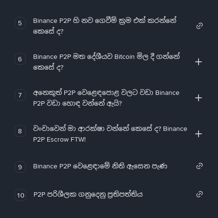
Binance P2P හි නව ගෙවීම් ක්‍රම එක් කරන්නේ
5
කෙසේ ද?
Binance P2P මත දේශීයව Bitcoin මිල දී ගන්නේ
6
කෙසේ ද?
අනෙකුත් P2P වෙළෙඳපොළ වලට වඩා Binance
7
P2P වඩා හොඳ වන්නේ ඇයි?
වංචාවෙන් මා ආරක්ෂා වන්නේ කෙසේ ද? Binance
8
P2P Escrow FTW!
Binance P2P වෙළෙඳාමේ නිති ඇසෙන පැණ
9
P2P පරිශීලක ගනුදෙනු ප්‍රතිපත්තිය
10