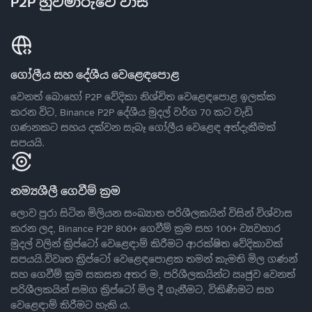
P2P හුවමාරුවේ වාසි
ගෝලීය සහ දේශීය වෙළෙඳපොළ
වෙනත් බොහෝ P2P වේදිකා නිශ්චිත වෙළෙඳපොළ ඉලක්ක
කරන විට, Binance P2P දේශීය මුදල් වර්ග 70 කට වැඩි
ගණනකට සහය දක්වන සැබෑ ගෝලීය වෙළෙඳ අත්දැකීමක්
සපයයි.
නම්‍යශීලී ගෙවීම් ක්‍රම
ලොව පුරා සිටින මිලියන සංඛ්‍යාත පරිශීලකයින් විසින් විශ්වාස
කරන ලද, Binance P2P 800+ ගෙවීම් ක්‍රම සහ 100+ ව්‍යවහාර
මුදල් වලින් ක්‍රිප්ටෝ වෙළෙඳාම් කිරීමට ආරක්ෂිත වේදිකාවක්
සපයයි.විවෘත ක්‍රිප්ටෝ වෙළෙඳපොළක තමන් කැමති මිල ගණන්
සහ ගෙවීම් ක්‍රම සකසන අතර ම, පරිශීලකයින්ට ඍජුව වෙනත්
පරිශීලකයින් සමග ක්‍රිප්ටෝ මිල දී ගැනීමට, විකිණීමට සහ
වෙළෙඳාම් කිරීමට හැකි ය.