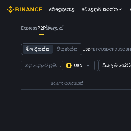
වෙළෙඳපොළ
වෙළෙඳාම් කරන්න
Express
P2P
බ්ලොක්
මිල දී ගන්න
විකුණන්න
USDT
BTC
USDC
FDUSD
BN
USD
සියලු ම ගෙවීම්
වෙළෙඳ ප්‍රචාරකයන්