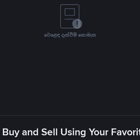
වෙළෙඳ දැන්වීම් නොමැත
 Buy and Sell Using Your Favo