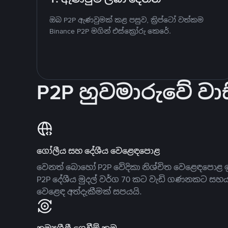
ඔබ P2P ඇණවුමක් කළ පසුව, ක්‍රිප්ටෝ වත්කම
Binance P2P මගින් එස්ක්‍රෝරු කෙරේ.
P2P හුවමාරුවේ වාස
ගෝලීය සහ දේශීය වෙළෙඳපොළ
වෙනත් බොහෝ P2P වේදිකා නිශ්චිත වෙළෙඳපොළ ඉ
P2P දේශීය මුදල් වර්ග 70 කට වැඩි ගණනකට සහ
වෙළෙඳ අත්දැකීමක් සපයයි.