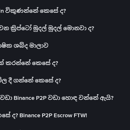
oin විකුණන්නේ කෙසේ ද?
ක්‍රිප්ටෝ මුදල් මුදල් මොනවා ද?
ාෂික ශබ්ද මාලාව
 එක් කරන්නේ කෙසේ ද?
මිල දී ගන්නේ කෙසේ ද?
ඩා Binance P2P වඩා හොඳ වන්නේ ඇයි?
ේ ද? Binance P2P Escrow FTW!