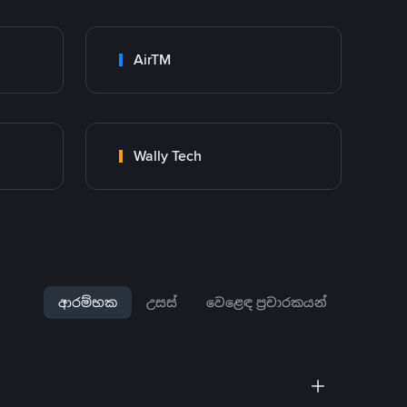
AirTM
Wally Tech
ආරම්භක
උසස්
වෙළෙඳ ප්‍රචාරකයන්