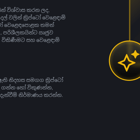
සින් විශ්වාස කරන ලද,
දල් වලින් ක්‍රිප්ටෝ වෙළෙඳාම්
ිප්ටෝ වෙළෙඳපොළක තමන්
, පරිශීලකයින්ට ඍජුව
ට, විකිණීමට සහ වෙළෙඳාම්
ති නිදහස සමගග ක්‍රිප්ටෝ
දී ගන්න හෝ විකුණන්න,
න්වීම් නිර්මාණය කරන්න.