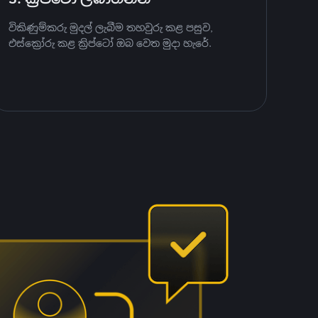
විකිණුම්කරු මුදල් ලැබීම තහවුරු කළ පසුව,
එස්ක්‍රෝරු කළ ක්‍රිප්ටෝ ඔබ වෙත මුදා හැරේ.