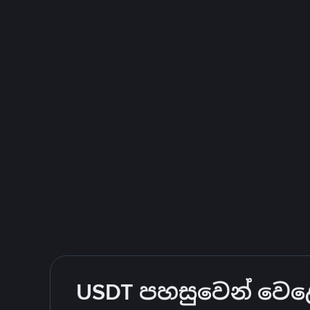
USDT පහසුවෙන් වෙළෙ