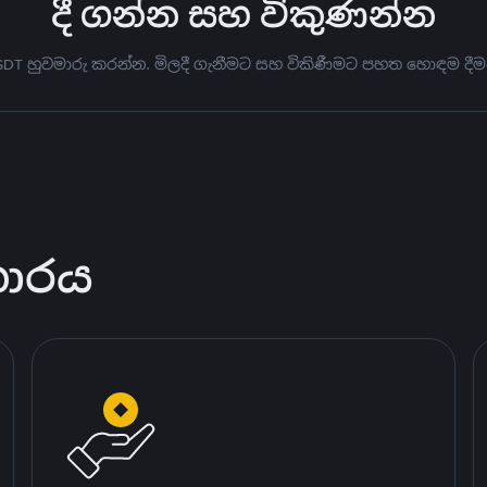
දී ගන්න සහ විකුණන්න
USDT හුවමාරු කරන්න. මිලදී ගැනීමට සහ විකිණීමට පහත හොඳම දීම
කාරය