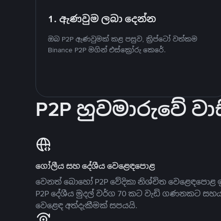
1. ඇණවුම ලබා දෙන්න
ඔබ P2P ඇණවුමක් කළ පසුව, ක්‍රිප්ටෝ වත්කම
Binance P2P මගින් එස්ක්‍රෝරු කෙරේ.
P2P හුවමාරුවේ වාස
ගෝලීය සහ දේශීය වෙළෙඳපොළ
වෙනත් බොහෝ P2P වේදිකා නිශ්චිත වෙළෙඳපොළ ඉ
P2P දේශීය මුදල් වර්ග 70 කට වැඩි ගණනකට සහ
වෙළෙඳ අත්දැකීමක් සපයයි.