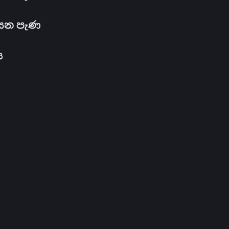
සෙන පැණ
ය