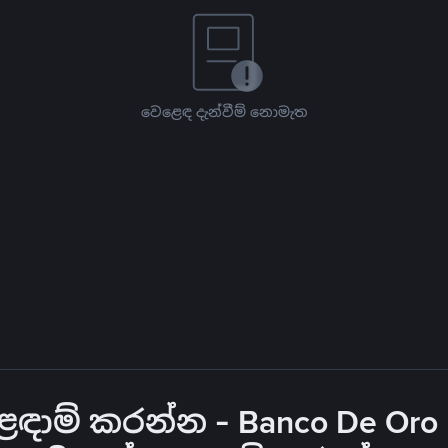
වෙළෙඳ දැන්වීම් නොමැත
ඳාම් කරන්න - Banco De Oro 