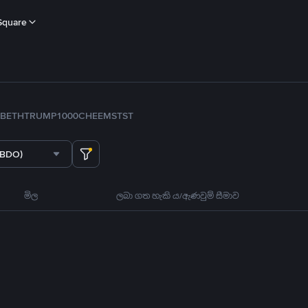
Square
B
ETH
TRUMP
1000CHEEMS
TST
(BDO)
මිල
ලබා ගත හැකි ය/ඇණවුම් සීමාව