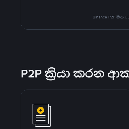
Binance P2P මත 
P2P ක්‍රියා කරන ආ