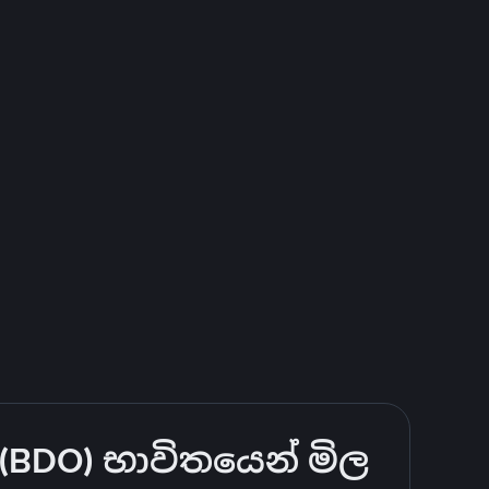
(BDO) භාවිතයෙන් මිල