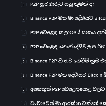
P2P හුවමාරුව යනු කුමක් ද?
1
Binance P2P මත මා දේශීයව Bitc
2
P2P වෙළෙඳ කලාපයේ සහාය දක්වන 
3
P2P වෙළෙඳ කොන්දේසිවල පාරිභ
4
Binance P2P හි නව ගෙවීම් ක්‍රම
5
Binance P2P මත දේශීයව Bitcoin 
6
අනෙකුත් P2P වෙළෙඳපොළ වලට ව
7
වංචාවෙන් මා ආරක්ෂා වන්නේ කෙස
8