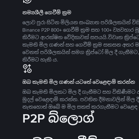
නම්‍යශීලී ගෙවීම් ක්‍රම
ලොව පුරා සිටින මිලියන සංඛ්‍යාත පරිශීලකයින් වි
Binance P2P 800+ ගෙවීම් ක්‍රම සහ 100+ ව්‍යවහාර මු
කිරීමට ආරක්ෂිත වේදිකාවක් සපයයි.විවෘත ක්‍ර
කැමති මිල ගණන් සහ ගෙවීම් ක්‍රම සකසන අතර ම
වෙනත් පරිශීලකයින් සමග ක්‍රිප්ටෝ මිල දී ගැනීම
කිරීමට හැකි ය.
ඔබ කැමති මිල ගණන් යටතේ වෙළෙඳාම් කරන්න
ඔබ කැමති මිලකට මිල දී ගැනීමට සහ විකිණීමට ඇ
මුදල් වෙළෙඳාම් කරන්න. පවතින දීමනාවලින් මිල 
නැතහොත් ඔබේ ම මිල සකස් කරගැනීමට වෙළෙඳ දැ
P2P බ්ලොග්