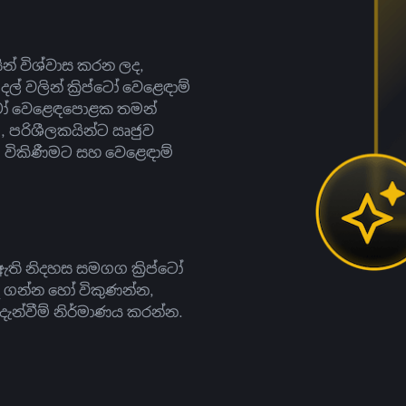
සින් විශ්වාස කරන ලද,
දල් වලින් ක්‍රිප්ටෝ වෙළෙඳාම්
ිප්ටෝ වෙළෙඳපොළක තමන්
, පරිශීලකයින්ට ඍජුව
ට, විකිණීමට සහ වෙළෙඳාම්
ති නිදහස සමගග ක්‍රිප්ටෝ
දී ගන්න හෝ විකුණන්න,
න්වීම් නිර්මාණය කරන්න.