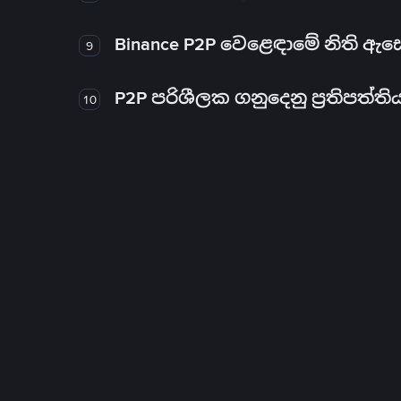
Binance P2P වෙළෙඳාමේ නිති ඇ
9
P2P පරිශීලක ගනුදෙනු ප්‍රතිපත්ති
10