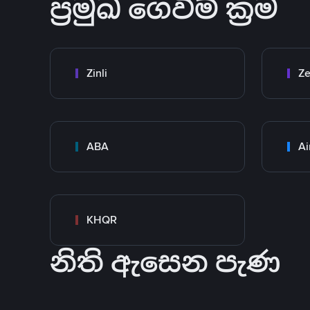
ප්‍රමුඛ ගෙවීම් ක්‍රම
Zinli
Ze
ABA
Ai
KHQR
නිති ඇසෙන පැණ