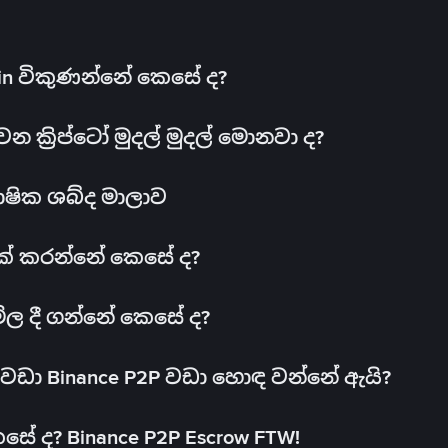
oin විකුණන්නේ කෙසේ ද?
ක්‍රිප්ටෝ මුදල් මුදල් මොනවා ද?
ාෂික ශබ්ද මාලාව
 එක් කරන්නේ කෙසේ ද?
මිල දී ගන්නේ කෙසේ ද?
ඩා Binance P2P වඩා හොඳ වන්නේ ඇයි?
ේ ද? Binance P2P Escrow FTW!