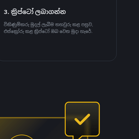
3. ක්‍රිප්ටෝ ලබාගන්න
විකිණුම්කරු මුදල් ලැබීම තහවුරු කළ පසුව,
එස්ක්‍රෝරු කළ ක්‍රිප්ටෝ ඔබ වෙත මුදා හැරේ.