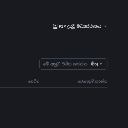
P2P උදවු මධ්‍යස්ථානය
මේ අනුව වර්ග කරන්න
මිල
ගෙවීම
වෙළෙඳාම් කරන්න