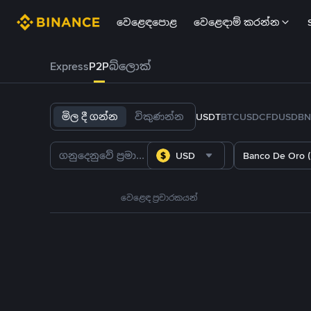
වෙළෙඳපොළ
වෙළෙඳාම් කරන්න
Express
P2P
බ්ලොක්
මිල දී ගන්න
විකුණන්න
USDT
BTC
USDC
FDUSD
BN
USD
Banco De Oro 
වෙළෙඳ ප්‍රචාරකයන්