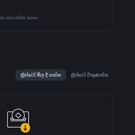
නා සොයන්න Tether
ක්‍රිප්ටෝ මිල දී ගන්න
ක්‍රිප්ටෝ විකුණන්න