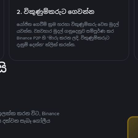
2. විකුණුම්කරුට ගෙවන්න
යෝජිත ගෙවීම් ක්‍රම හරහා විකුණුම්කරු වෙත මුදල්
යවන්න. ව්‍යවහාර මුදල් ගනුදෙනුව සම්පූර්ණ කර
Binance P2P හි "මාරු කරන ලදි, විකුණුම්කරුට
දැනුම් දෙන්න" ක්ලික් කරන්න.
ි
ලක්ක කරන විට, Binance
ය දක්වන සැබෑ ගෝලීය