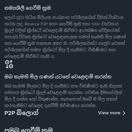
නම්‍යශීලී ගෙවීම් ක්‍රම
ලොව පුරා සිටින මිලියන සංඛ්‍යාත පරිශීලකයින් විසින් විශ්වාස
කරන ලද, Binance P2P 800+ ගෙවීම් ක්‍රම සහ 100+ ව්‍යවහාර
මුදල් වලින් ක්‍රිප්ටෝ වෙළෙඳාම් කිරීමට ආරක්ෂිත වේදිකාවක්
සපයයි.විවෘත ක්‍රිප්ටෝ වෙළෙඳපොළක තමන් කැමති මිල ගණන්
සහ ගෙවීම් ක්‍රම සකසන අතර ම, පරිශීලකයින්ට ඍජුව වෙනත්
පරිශීලකයින් සමග ක්‍රිප්ටෝ මිල දී ගැනීමට, විකිණීමට සහ
වෙළෙඳාම් කිරීමට හැකි ය.
ඔබ කැමති මිල ගණන් යටතේ වෙළෙඳාම් කරන්න
ඔබ කැමති මිලකට මිල දී ගැනීමට සහ විකිණීමට ඇති නිදහස
සමගග ක්‍රිප්ටෝ මුදල් වෙළෙඳාම් කරන්න. පවතින දීමනාවලින්
මිල දී ගන්න හෝ විකුණන්න, නැතහොත් ඔබේ ම මිල සකස්
කරගැනීමට වෙළෙඳ දැන්වීම් නිර්මාණය කරන්න.
P2P බ්ලොග්
View more
ප්‍රමුඛ ගෙවීම් ක්‍රම