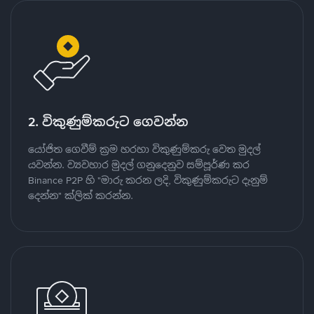
2. විකුණුම්කරුට ගෙවන්න
යෝජිත ගෙවීම් ක්‍රම හරහා විකුණුම්කරු වෙත මුදල්
යවන්න. ව්‍යවහාර මුදල් ගනුදෙනුව සම්පූර්ණ කර
Binance P2P හි "මාරු කරන ලදි, විකුණුම්කරුට දැනුම්
දෙන්න" ක්ලික් කරන්න.