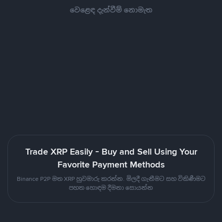
වෙළෙඳ දැන්වීම් නොමැත
Trade XRP Easily - Buy and Sell Using Your
Favorite Payment Methods
Binance P2P මත XRP හුවමාරු කරන්න. මිලදී ගැනීමට සහ විකිණීමට
පහත හොඳම දීමනා සොයන්න