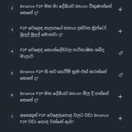
Binance P2P මත මා දේශීයව Bitcoin විකුණන්නේ
2
කෙසේ ද?
P2P වෙළෙඳ කලාපයේ සහාය දක්වන ක්‍රිප්ටෝ
3
මුදල් මුදල් මොනවා ද?
P2P වෙළෙඳ කොන්දේසිවල පාරිභාෂික ශබ්ද
4
මාලාව
Binance P2P හි නව ගෙවීම් ක්‍රම එක් කරන්නේ
5
කෙසේ ද?
Binance P2P මත දේශීයව Bitcoin මිල දී ගන්නේ
6
කෙසේ ද?
අනෙකුත් P2P වෙළෙඳපොළ වලට වඩා Binance
7
P2P වඩා හොඳ වන්නේ ඇයි?