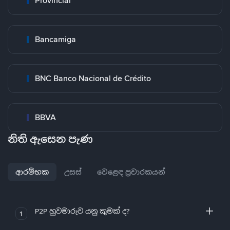
Provincial
Bancamiga
BNC Banco Nacional de Crédito
BBVA
නිති ඇසෙන පැණ
ආරම්භක
උසස්
වෙළෙඳ ප්‍රචාරකයන්
P2P හුවමාරුව යනු කුමක් ද?
1