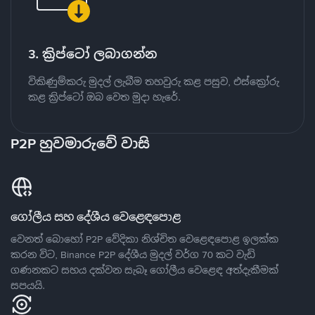
3. ක්‍රිප්ටෝ ලබාගන්න
විකිණුම්කරු මුදල් ලැබීම තහවුරු කළ පසුව, එස්ක්‍රෝරු
කළ ක්‍රිප්ටෝ ඔබ වෙත මුදා හැරේ.
P2P හුවමාරුවේ වාසි
ගෝලීය සහ දේශීය වෙළෙඳපොළ
වෙනත් බොහෝ P2P වේදිකා නිශ්චිත වෙළෙඳපොළ ඉලක්ක
කරන විට, Binance P2P දේශීය මුදල් වර්ග 70 කට වැඩි
ගණනකට සහය දක්වන සැබෑ ගෝලීය වෙළෙඳ අත්දැකීමක්
සපයයි.