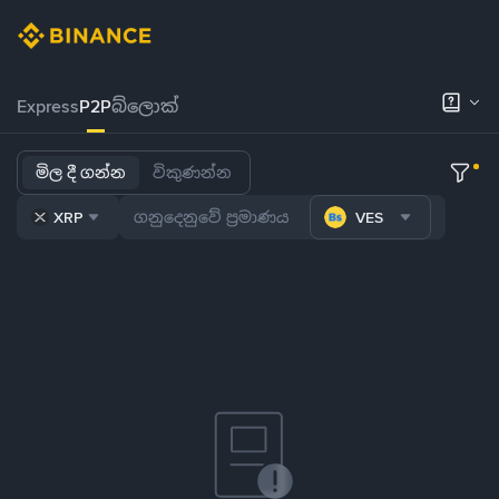
Express
P2P
බ්ලොක්
මිල දී ගන්න
විකුණන්න
XRP
VES