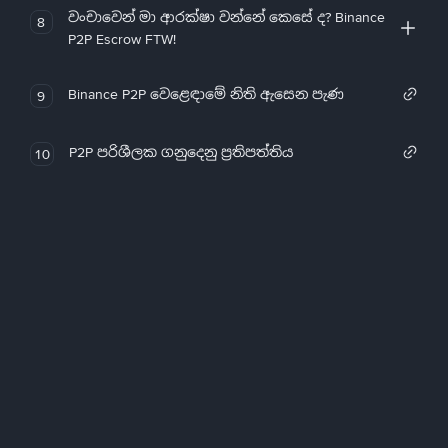
වංචාවෙන් මා ආරක්ෂා වන්නේ කෙසේ ද? Binance
8
P2P Escrow FTW!
Binance P2P වෙළෙඳාමේ නිති ඇසෙන පැණ
9
P2P පරිශීලක ගනුදෙනු ප්‍රතිපත්තිය
10