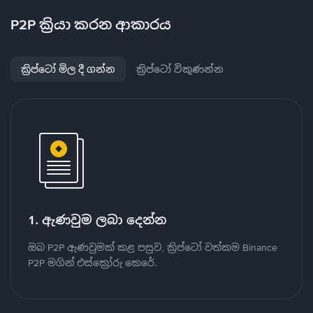
P2P ක්‍රියා කරන ආකාරය
ක්‍රිප්ටෝ මිල දී ගන්න
ක්‍රිප්ටෝ විකුණන්න
1. ඇණවුම ලබා දෙන්න
ඔබ P2P ඇණවුමක් කළ පසුව, ක්‍රිප්ටෝ වත්කම Binance
P2P මගින් එස්ක්‍රෝරු කෙරේ.