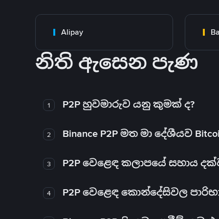
Alipay
Ba
නිති ඇසෙන පැණ
P2P හුවමාරුව යනු කුමක් ද?
1
Binance P2P මත මා දේශීයව Bitc
2
P2P වෙළෙඳ කලාපයේ සහාය දක්වන 
3
P2P වෙළෙඳ කොන්දේසිවල පාරිභ
4