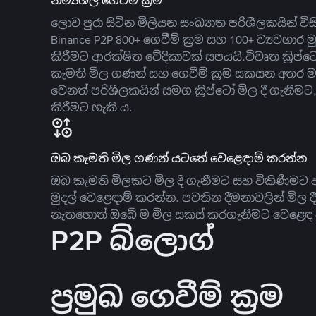
නම්‍යශීලී ගෙවීම් ක්‍රම
ලොව පුරා සිටින මිලියන සංඛ්‍යාත පරිශීලකයින් වි
Binance P2P 800+ ගෙවීම් ක්‍රම සහ 100+ ව්‍යවහාර මු
කිරීමට ආරක්ෂිත වේදිකාවක් සපයයි.විවෘත ක්‍ර
කැමති මිල ගණන් සහ ගෙවීම් ක්‍රම සකසන අතර ම
වෙනත් පරිශීලකයින් සමග ක්‍රිප්ටෝ මිල දී ගැනීම
කිරීමට හැකි ය.
ඔබ කැමති මිල ගණන් යටතේ වෙළෙඳාම් කරන්න
ඔබ කැමති මිලකට මිල දී ගැනීමට සහ විකිණීමට ඇ
මුදල් වෙළෙඳාම් කරන්න. පවතින දීමනාවලින් මිල 
නැතහොත් ඔබේ ම මිල සකස් කරගැනීමට වෙළෙඳ දැ
P2P බ්ලොග්
ප්‍රමුඛ ගෙවීම් ක්‍රම