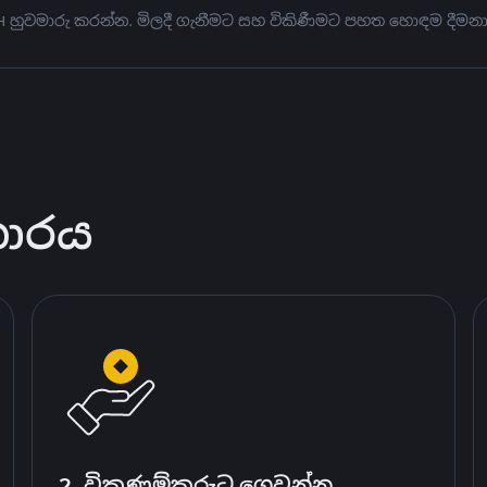
TH හුවමාරු කරන්න. මිලදී ගැනීමට සහ විකිණීමට පහත හොඳම දීමන
කාරය
2. විකුණුම්කරුට ගෙවන්න