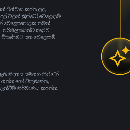
සින් විශ්වාස කරන ලද,
දල් වලින් ක්‍රිප්ටෝ වෙළෙඳාම්
ිප්ටෝ වෙළෙඳපොළක තමන්
, පරිශීලකයින්ට ඍජුව
ට, විකිණීමට සහ වෙළෙඳාම්
ති නිදහස සමගග ක්‍රිප්ටෝ
දී ගන්න හෝ විකුණන්න,
න්වීම් නිර්මාණය කරන්න.