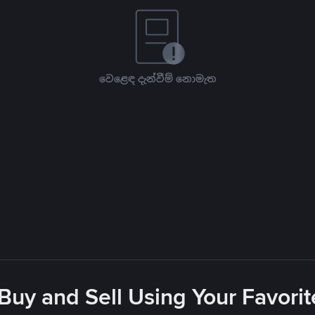
වෙළෙඳ දැන්වීම් නොමැත
 Buy and Sell Using Your Favor