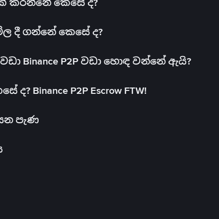
 එක් කරන්නේ කෙසේ ද?
මිල දී ගන්නේ කෙසේ ද?
ඩා Binance P2P වඩා හොඳ වන්නේ ඇයි?
ේ ද? Binance P2P Escrow FTW!
සෙන පැණ
ය