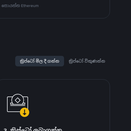
ා සොයන්න Ethereum
ක්‍රිප්ටෝ මිල දී ගන්න
ක්‍රිප්ටෝ විකුණන්න
3. ක්‍රිප්ටෝ ලබාගන්න