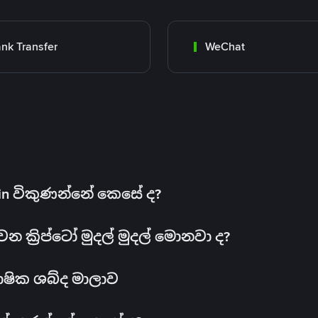
nk Transfer
WeChat
oin විකුණන්නේ කෙසේ ද?
ක්‍රිප්ටෝ මුදල් මුදල් මොනවා ද?
ාෂික ශබ්ද මාලාව