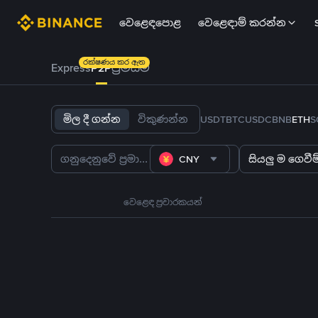
වෙළෙඳපොළ
වෙළෙඳාම් කරන්න
රක්ෂණය කර ඇත
Express
P2P
ප්‍රිමියම්
මිල දී ගන්න
විකුණන්න
USDT
BTC
USDC
BNB
ETH
S
CNY
සියලු ම ගෙවීම්
වෙළෙඳ ප්‍රචාරකයන්