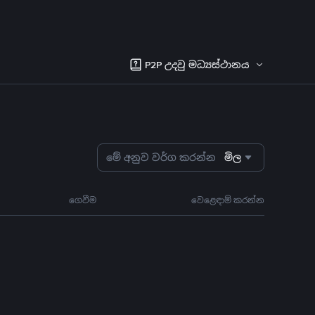
P2P උදවු මධ්‍යස්ථානය
මේ අනුව වර්ග කරන්න
මිල
ගෙවීම
වෙළෙඳාම් කරන්න