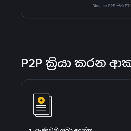
Binance P2P මත E
P2P ක්‍රියා කරන ආ
1. ඇණවුම ලබා දෙන්න