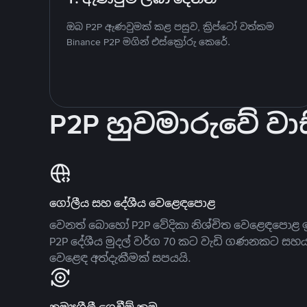
ඔබ P2P ඇණවුමක් කළ පසුව, ක්‍රිප්ටෝ වත්කම
Binance P2P මගින් එස්ක්‍රෝරු කෙරේ.
P2P හුවමාරුවේ වාස
ගෝලීය සහ දේශීය වෙළෙඳපොළ
වෙනත් බොහෝ P2P වේදිකා නිශ්චිත වෙළෙඳපොළ ඉ
P2P දේශීය මුදල් වර්ග 70 කට වැඩි ගණනකට සහ
වෙළෙඳ අත්දැකීමක් සපයයි.