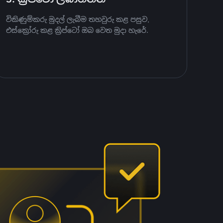
විකිණුම්කරු මුදල් ලැබීම තහවුරු කළ පසුව,
එස්ක්‍රෝරු කළ ක්‍රිප්ටෝ ඔබ වෙත මුදා හැරේ.