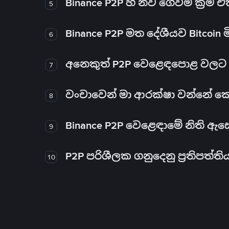
Binance P2P හි නව ගෙවීම් ක්‍රම
5
Binance P2P මත දේශීයව Bitcoin 
6
අනෙකුත් P2P වෙළෙඳපොළ වලට ව
7
වංචාවෙන් මා ආරක්ෂා වන්නේ කෙස
8
Binance P2P වෙළෙඳාමේ නිති ඇ
9
P2P පරිශීලක ගනුදෙනු ප්‍රතිපත්ති
10