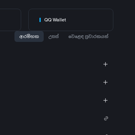
QQ Wallet
ආරම්භක
උසස්
වෙළෙඳ ප්‍රචාරකයන්