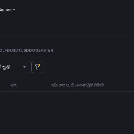
Square
OL
FDUSD
TUSD
DOGE
ASTER
 ක්‍රම
මිල
ලබා ගත හැකි ය/ඇණවුම් සීමාව