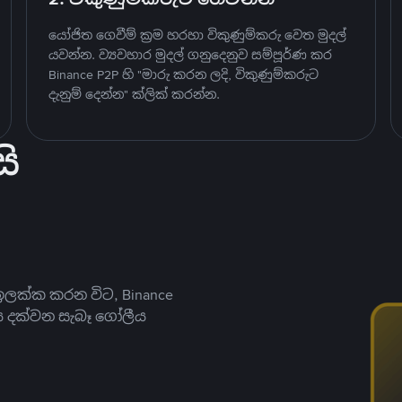
යෝජිත ගෙවීම් ක්‍රම හරහා විකුණුම්කරු වෙත මුදල්
යවන්න. ව්‍යවහාර මුදල් ගනුදෙනුව සම්පූර්ණ කර
Binance P2P හි "මාරු කරන ලදි, විකුණුම්කරුට
දැනුම් දෙන්න" ක්ලික් කරන්න.
ි
ලක්ක කරන විට, Binance
ය දක්වන සැබෑ ගෝලීය