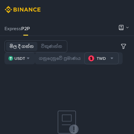
Express
P2P
මිල දී ගන්න
විකුණන්න
USDT
TWD