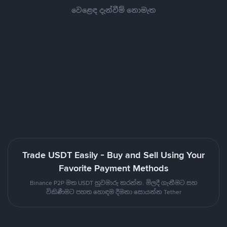
වෙළෙඳ දැන්වීම් නොමැත
Trade USDT Easily - Buy and Sell Using Your
Favorite Payment Methods
Binance P2P මත USDT හුවමාරු කරන්න. මිලදී ගැනීමට සහ
විකිණීමට පහත හොඳම දීමනා සොයන්න Tether