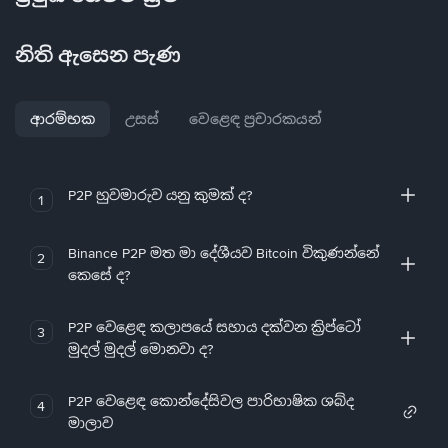
නිති ඇසෙන පැණ
ආරම්භක
උසස්
වෙළෙඳ ප්‍රචාරකයන්
P2P හුවමාරුව යනු කුමක් ද?
1
Binance P2P මත මා දේශීයව Bitcoin විකුණන්නේ
2
කෙසේ ද?
P2P වෙළෙඳ කලාපයේ සහාය දක්වන ක්‍රිප්ටෝ
3
මුදල් මුදල් මොනවා ද?
P2P වෙළෙඳ කොන්දේසිවල පාරිභාෂික ශබ්ද
4
මාලාව