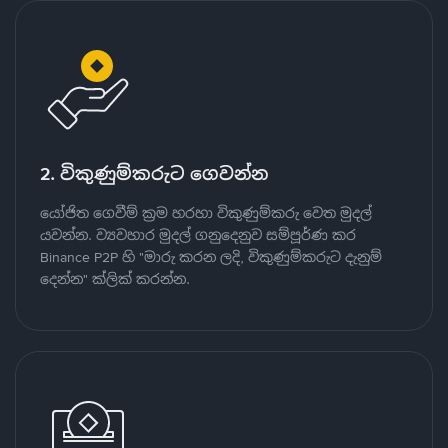
2. විකුණුම්කරුට ගෙවන්න
යෝජිත ගෙවීම් ක්‍රම හරහා විකුණුම්කරු වෙත මුදල්
යවන්න. ව්‍යවහාර මුදල් ගනුදෙනුව සම්පූර්ණ කර
Binance P2P හි "මාරු කරන ලදි, විකුණුම්කරුට දැනුම්
දෙන්න" ක්ලික් කරන්න.