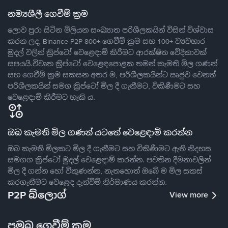
නම්‍යශීලී ගෙවීම් ක්‍රම
ලොව පුරා සිටින මිලියන සංඛ්‍යාත පරිශීලකයින් විසින් විශ්වාස
කරන ලද, Binance P2P 800+ ගෙවීම් ක්‍රම සහ 100+ ව්‍යවහාර
මුදල් වලින් ක්‍රිප්ටෝ වෙළෙඳාම් කිරීමට ආරක්ෂිත වේදිකාවක්
සපයයි.විවෘත ක්‍රිප්ටෝ වෙළෙඳපොළක තමන් කැමති මිල ගණන්
සහ ගෙවීම් ක්‍රම සකසන අතර ම, පරිශීලකයින්ට ඍජුව වෙනත්
පරිශීලකයින් සමග ක්‍රිප්ටෝ මිල දී ගැනීමට, විකිණීමට සහ
වෙළෙඳාම් කිරීමට හැකි ය.
ඔබ කැමති මිල ගණන් යටතේ වෙළෙඳාම් කරන්න
ඔබ කැමති මිලකට මිල දී ගැනීමට සහ විකිණීමට ඇති නිදහස
සමගග ක්‍රිප්ටෝ මුදල් වෙළෙඳාම් කරන්න. පවතින දීමනාවලින්
මිල දී ගන්න හෝ විකුණන්න, නැතහොත් ඔබේ ම මිල සකස්
කරගැනීමට වෙළෙඳ දැන්වීම් නිර්මාණය කරන්න.
P2P බ්ලොග්
View more
ප්‍රමුඛ ගෙවීම් ක්‍රම