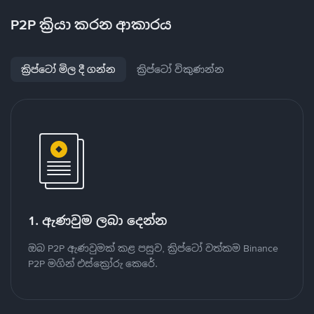
P2P ක්‍රියා කරන ආකාරය
ක්‍රිප්ටෝ මිල දී ගන්න
ක්‍රිප්ටෝ විකුණන්න
1. ඇණවුම ලබා දෙන්න
ඔබ P2P ඇණවුමක් කළ පසුව, ක්‍රිප්ටෝ වත්කම Binance
P2P මගින් එස්ක්‍රෝරු කෙරේ.