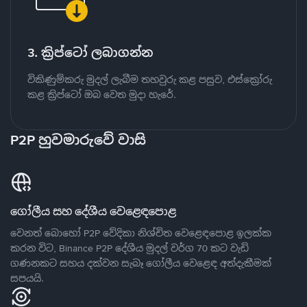
3. ක්‍රිප්ටෝ ලබාගන්න
විකිණුම්කරු මුදල් ලැබීම තහවුරු කළ පසුව, එස්ක්‍රෝරු
කළ ක්‍රිප්ටෝ ඔබ වෙත මුදා හැරේ.
P2P හුවමාරුවේ වාසි
ගෝලීය සහ දේශීය වෙළෙඳපොළ
වෙනත් බොහෝ P2P වේදිකා නිශ්චිත වෙළෙඳපොළ ඉලක්ක
කරන විට, Binance P2P දේශීය මුදල් වර්ග 70 කට වැඩි
ගණනකට සහය දක්වන සැබෑ ගෝලීය වෙළෙඳ අත්දැකීමක්
සපයයි.