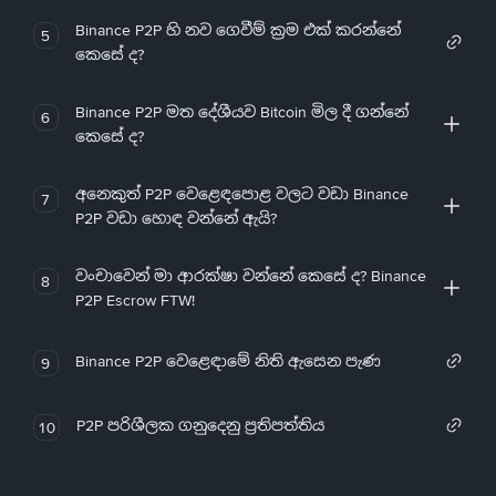
Binance P2P හි නව ගෙවීම් ක්‍රම එක් කරන්නේ
5
කෙසේ ද?
Binance P2P මත දේශීයව Bitcoin මිල දී ගන්නේ
6
කෙසේ ද?
අනෙකුත් P2P වෙළෙඳපොළ වලට වඩා Binance
7
P2P වඩා හොඳ වන්නේ ඇයි?
වංචාවෙන් මා ආරක්ෂා වන්නේ කෙසේ ද? Binance
8
P2P Escrow FTW!
Binance P2P වෙළෙඳාමේ නිති ඇසෙන පැණ
9
P2P පරිශීලක ගනුදෙනු ප්‍රතිපත්තිය
10