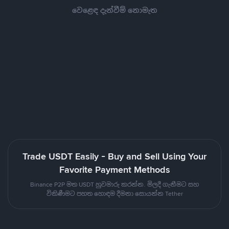
වෙළෙඳ දැන්වීම් නොමැත
Trade USDT Easily - Buy and Sell Using Your
Favorite Payment Methods
Binance P2P මත USDT හුවමාරු කරන්න. මිලදී ගැනීමට සහ
විකිණීමට පහත හොඳම දීමනා සොයන්න Tether