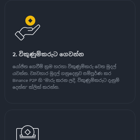
2. විකුණුම්කරුට ගෙවන්න
යෝජිත ගෙවීම් ක්‍රම හරහා විකුණුම්කරු වෙත මුදල්
යවන්න. ව්‍යවහාර මුදල් ගනුදෙනුව සම්පූර්ණ කර
Binance P2P හි "මාරු කරන ලදි, විකුණුම්කරුට දැනුම්
දෙන්න" ක්ලික් කරන්න.