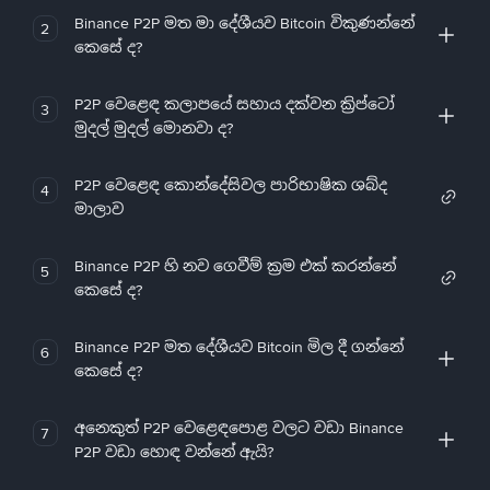
Binance P2P මත මා දේශීයව Bitcoin විකුණන්නේ
2
කෙසේ ද?
P2P වෙළෙඳ කලාපයේ සහාය දක්වන ක්‍රිප්ටෝ
3
මුදල් මුදල් මොනවා ද?
P2P වෙළෙඳ කොන්දේසිවල පාරිභාෂික ශබ්ද
4
මාලාව
Binance P2P හි නව ගෙවීම් ක්‍රම එක් කරන්නේ
5
කෙසේ ද?
Binance P2P මත දේශීයව Bitcoin මිල දී ගන්නේ
6
කෙසේ ද?
අනෙකුත් P2P වෙළෙඳපොළ වලට වඩා Binance
7
P2P වඩා හොඳ වන්නේ ඇයි?