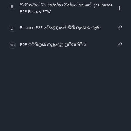
වංචාවෙන් මා ආරක්ෂා වන්නේ කෙසේ ද? Binance
8
P2P Escrow FTW!
Binance P2P වෙළෙඳාමේ නිති ඇසෙන පැණ
9
P2P පරිශීලක ගනුදෙනු ප්‍රතිපත්තිය
10