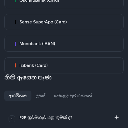
OschadBank (Card)
Sense SuperApp (Card)
Monobank (IBAN)
Izibank (Card)
නිති ඇසෙන පැණ
ආරම්භක
උසස්
වෙළෙඳ ප්‍රචාරකයන්
P2P හුවමාරුව යනු කුමක් ද?
1