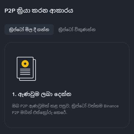
P2P ක්‍රියා කරන ආකාරය
ක්‍රිප්ටෝ මිල දී ගන්න
ක්‍රිප්ටෝ විකුණන්න
1. ඇණවුම ලබා දෙන්න
ඔබ P2P ඇණවුමක් කළ පසුව, ක්‍රිප්ටෝ වත්කම Binance
P2P මගින් එස්ක්‍රෝරු කෙරේ.