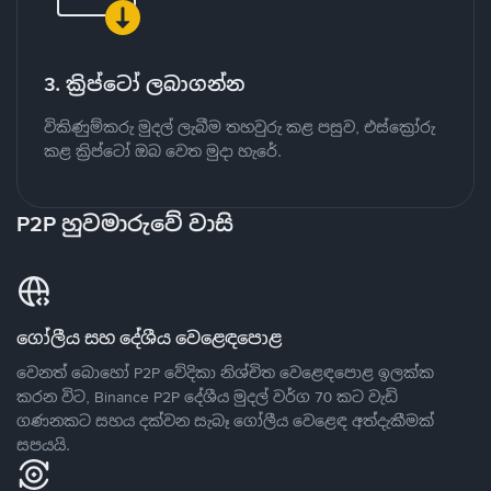
3. ක්‍රිප්ටෝ ලබාගන්න
විකිණුම්කරු මුදල් ලැබීම තහවුරු කළ පසුව, එස්ක්‍රෝරු
කළ ක්‍රිප්ටෝ ඔබ වෙත මුදා හැරේ.
P2P හුවමාරුවේ වාසි
ගෝලීය සහ දේශීය වෙළෙඳපොළ
වෙනත් බොහෝ P2P වේදිකා නිශ්චිත වෙළෙඳපොළ ඉලක්ක
කරන විට, Binance P2P දේශීය මුදල් වර්ග 70 කට වැඩි
ගණනකට සහය දක්වන සැබෑ ගෝලීය වෙළෙඳ අත්දැකීමක්
සපයයි.