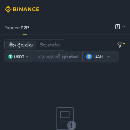
Express
P2P
මිල දී ගන්න
විකුණන්න
USDT
UAH