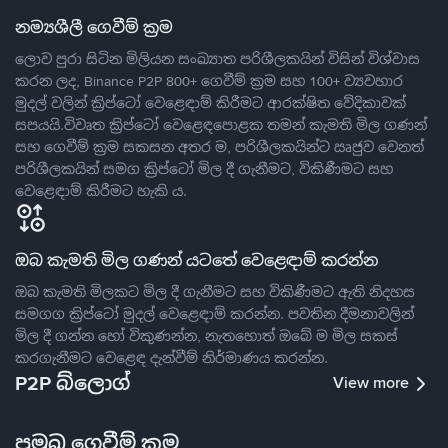
නම්‍යශීලී ගෙවීම් ක්‍රම
ලොව පුරා සිටින මිලියන සංඛ්‍යාත පරිශීලකයින් විසින් විශ්වාස
කරන ලද, Binance P2P 800+ ගෙවීම් ක්‍රම සහ 100+ ව්‍යවහාර
මුදල් වලින් ක්‍රිප්ටෝ වෙළෙඳාම් කිරීමට ආරක්ෂිත වේදිකාවක්
සපයයි.විවෘත ක්‍රිප්ටෝ වෙළෙඳපොළක තමන් කැමති මිල ගණන්
සහ ගෙවීම් ක්‍රම සකසන අතර ම, පරිශීලකයින්ට ඍජුව වෙනත්
පරිශීලකයින් සමග ක්‍රිප්ටෝ මිල දී ගැනීමට, විකිණීමට සහ
වෙළෙඳාම් කිරීමට හැකි ය.
ඔබ කැමති මිල ගණන් යටතේ වෙළෙඳාම් කරන්න
ඔබ කැමති මිලකට මිල දී ගැනීමට සහ විකිණීමට ඇති නිදහස
සමගග ක්‍රිප්ටෝ මුදල් වෙළෙඳාම් කරන්න. පවතින දීමනාවලින්
මිල දී ගන්න හෝ විකුණන්න, නැතහොත් ඔබේ ම මිල සකස්
කරගැනීමට වෙළෙඳ දැන්වීම් නිර්මාණය කරන්න.
P2P බ්ලොග්
View more
ප්‍රමුඛ ගෙවීම් ක්‍රම