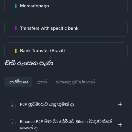
Mercadopago
Transfers with specific bank
Bank Transfer (Brazil)
නිති ඇසෙන පැණ
ආරම්භක
උසස්
වෙළෙඳ ප්‍රචාරකයන්
P2P හුවමාරුව යනු කුමක් ද?
1
Binance P2P මත මා දේශීයව Bitcoin විකුණන්නේ
2
කෙසේ ද?