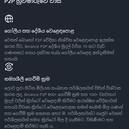
P2P හුවමාරුවේ වාසි
ගෝලීය සහ දේශීය වෙළෙඳපොළ
වෙනත් බොහෝ P2P වේදිකා නිශ්චිත වෙළෙඳපොළ ඉලක්ක
කරන විට, Binance P2P දේශීය මුදල් වර්ග 70 කට වැඩි
ගණනකට සහය දක්වන සැබෑ ගෝලීය වෙළෙඳ අත්දැකීමක්
සපයයි.
නම්‍යශීලී ගෙවීම් ක්‍රම
ලොව පුරා සිටින මිලියන සංඛ්‍යාත පරිශීලකයින් විසින් විශ්වාස
කරන ලද, Binance P2P 800+ ගෙවීම් ක්‍රම සහ 100+ ව්‍යවහාර
මුදල් වලින් ක්‍රිප්ටෝ වෙළෙඳාම් කිරීමට ආරක්ෂිත වේදිකාවක්
සපයයි.විවෘත ක්‍රිප්ටෝ වෙළෙඳපොළක තමන් කැමති මිල ගණන්
සහ ගෙවීම් ක්‍රම සකසන අතර ම, පරිශීලකයින්ට ඍජුව වෙනත්
පරිශීලකයින් සමග ක්‍රිප්ටෝ මිල දී ගැනීමට, විකිණීමට සහ
වෙළෙඳාම් කිරීමට හැකි ය.