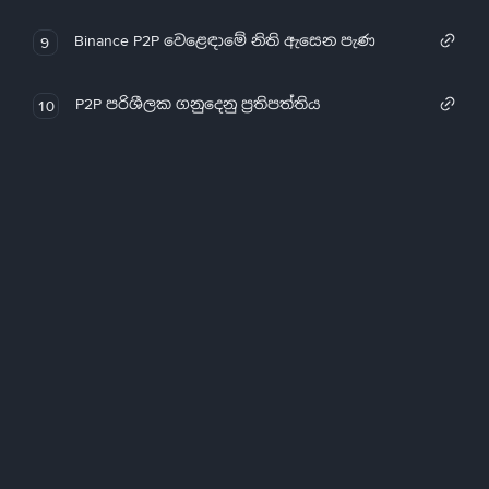
Binance P2P වෙළෙඳාමේ නිති ඇසෙන පැණ
9
P2P පරිශීලක ගනුදෙනු ප්‍රතිපත්තිය
10