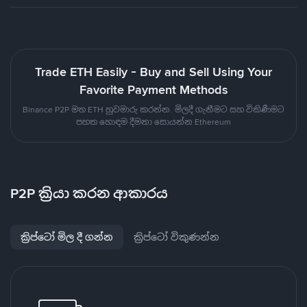
Trade ETH Easily - Buy and Sell Using Your
Favorite Payment Methods
Binance P2P මත ETH හුවමාරු කරන්න. මිලදී ගැනීමට සහ විකිණීමට
පහත හොඳම දීමනා සොයන්න Ethereum
P2P ක්‍රියා කරන ආකාරය
ක්‍රිප්ටෝ මිල දී ගන්න
ක්‍රිප්ටෝ විකුණන්න