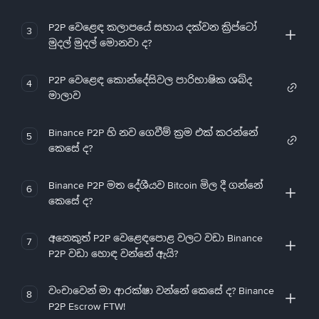
P2P වෙළෙඳ කලාපයේ සහාය දක්වන ක්‍රිප්ටෝ
3
මුදල් මුදල් මොනවා ද?
P2P වෙළෙඳ කොන්දේසිවල පාරිභාෂික ශබ්ද
4
මාලාව
Binance P2P හි නව ගෙවීම් ක්‍රම එක් කරන්නේ
5
කෙසේ ද?
Binance P2P මත දේශීයව Bitcoin මිල දී ගන්නේ
6
කෙසේ ද?
අනෙකුත් P2P වෙළෙඳපොළ වලට වඩා Binance
7
P2P වඩා හොඳ වන්නේ ඇයි?
වංචාවෙන් මා ආරක්ෂා වන්නේ කෙසේ ද? Binance
8
P2P Escrow FTW!