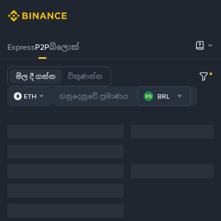
Express
P2P
බ්ලොක්
මිල දී ගන්න
විකුණන්න
ETH
BRL