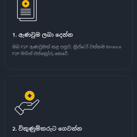
1. ඇණවුම ලබා දෙන්න
ඔබ P2P ඇණවුමක් කළ පසුව, ක්‍රිප්ටෝ වත්කම Binance
P2P මගින් එස්ක්‍රෝරු කෙරේ.
2. විකුණුම්කරුට ගෙවන්න