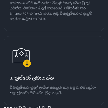
යෝජිත ගෙවීම් ක්‍රම හරහා විකුණුම්කරු වෙත මුදල්
යවන්න. ව්‍යවහාර මුදල් ගනුදෙනුව සම්පූර්ණ කර
Binance P2P හි "මාරු කරන ලදි, විකුණුම්කරුට දැනුම්
දෙන්න" ක්ලික් කරන්න.
3. ක්‍රිප්ටෝ ලබාගන්න
විකිණුම්කරු මුදල් ලැබීම තහවුරු කළ පසුව, එස්ක්‍රෝරු
කළ ක්‍රිප්ටෝ ඔබ වෙත මුදා හැරේ.