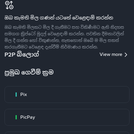
ඔබ කැමති මිල ගණන් යටතේ වෙළෙඳාම් කරන්න
ඔබ කැමති මිලකට මිල දී ගැනීමට සහ විකිණීමට ඇති නිදහස
සමගග ක්‍රිප්ටෝ මුදල් වෙළෙඳාම් කරන්න. පවතින දීමනාවලින්
මිල දී ගන්න හෝ විකුණන්න, නැතහොත් ඔබේ ම මිල සකස්
කරගැනීමට වෙළෙඳ දැන්වීම් නිර්මාණය කරන්න.
P2P බ්ලොග්
View more
ප්‍රමුඛ ගෙවීම් ක්‍රම
Pix
PicPay