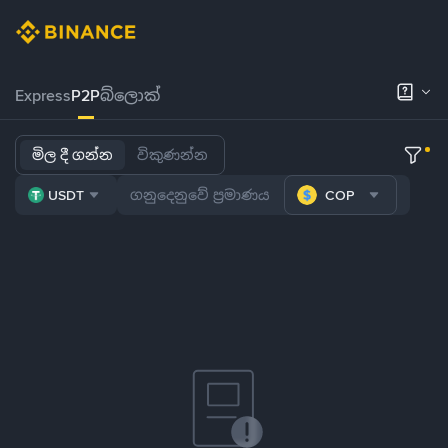
Express
P2P
බ්ලොක්
මිල දී ගන්න
විකුණන්න
USDT
COP