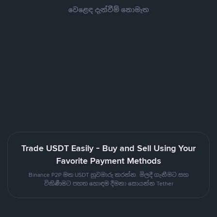
වෙළෙඳ දැන්වීම් නොමැත
Trade USDT Easily - Buy and Sell Using Your
Favorite Payment Methods
Binance P2P මත USDT හුවමාරු කරන්න. මිලදී ගැනීමට සහ
විකිණීමට පහත හොඳම දීමනා සොයන්න Tether