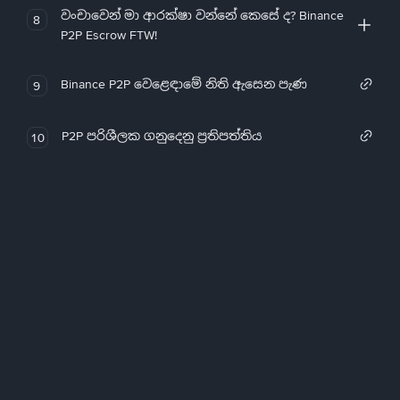
වංචාවෙන් මා ආරක්ෂා වන්නේ කෙසේ ද? Binance
8
P2P Escrow FTW!
Binance P2P වෙළෙඳාමේ නිති ඇසෙන පැණ
9
P2P පරිශීලක ගනුදෙනු ප්‍රතිපත්තිය
10