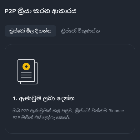
P2P ක්‍රියා කරන ආකාරය
ක්‍රිප්ටෝ මිල දී ගන්න
ක්‍රිප්ටෝ විකුණන්න
1. ඇණවුම ලබා දෙන්න
ඔබ P2P ඇණවුමක් කළ පසුව, ක්‍රිප්ටෝ වත්කම Binance
P2P මගින් එස්ක්‍රෝරු කෙරේ.