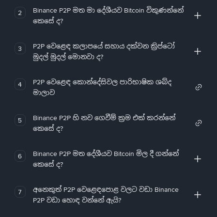
Binance P2P මත මා දේශීයව Bitcoin විකුණන්නේ
2
කෙසේ ද?
P2P වෙළෙඳ කලාපයේ සහාය දක්වන ක්‍රිප්ටෝ
3
මුදල් මුදල් මොනවා ද?
P2P වෙළෙඳ කොන්දේසිවල පාරිභාෂික ශබ්ද
4
මාලාව
Binance P2P හි නව ගෙවීම් ක්‍රම එක් කරන්නේ
5
කෙසේ ද?
Binance P2P මත දේශීයව Bitcoin මිල දී ගන්නේ
6
කෙසේ ද?
අනෙකුත් P2P වෙළෙඳපොළ වලට වඩා Binance
7
P2P වඩා හොඳ වන්නේ ඇයි?