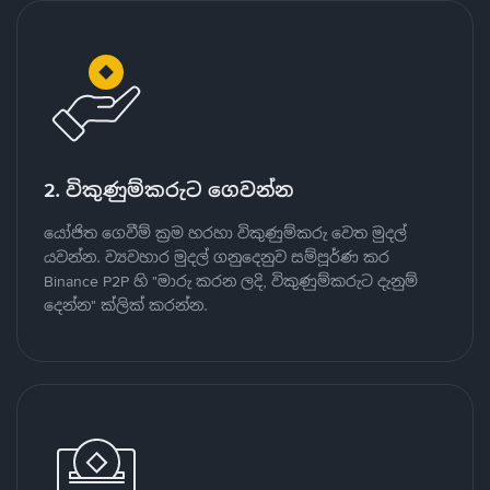
2. විකුණුම්කරුට ගෙවන්න
යෝජිත ගෙවීම් ක්‍රම හරහා විකුණුම්කරු වෙත මුදල්
යවන්න. ව්‍යවහාර මුදල් ගනුදෙනුව සම්පූර්ණ කර
Binance P2P හි "මාරු කරන ලදි, විකුණුම්කරුට දැනුම්
දෙන්න" ක්ලික් කරන්න.