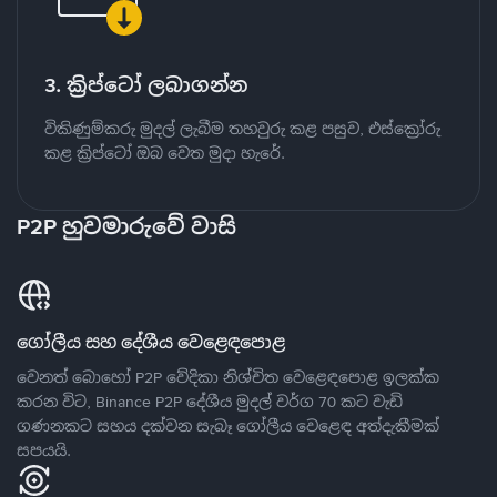
3. ක්‍රිප්ටෝ ලබාගන්න
විකිණුම්කරු මුදල් ලැබීම තහවුරු කළ පසුව, එස්ක්‍රෝරු
කළ ක්‍රිප්ටෝ ඔබ වෙත මුදා හැරේ.
P2P හුවමාරුවේ වාසි
ගෝලීය සහ දේශීය වෙළෙඳපොළ
වෙනත් බොහෝ P2P වේදිකා නිශ්චිත වෙළෙඳපොළ ඉලක්ක
කරන විට, Binance P2P දේශීය මුදල් වර්ග 70 කට වැඩි
ගණනකට සහය දක්වන සැබෑ ගෝලීය වෙළෙඳ අත්දැකීමක්
සපයයි.