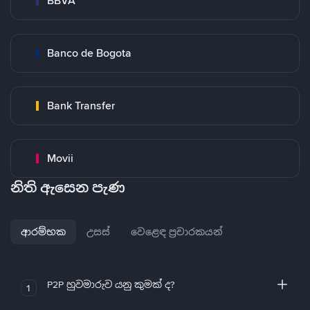
BBVA
Banco de Bogota
Bank Transfer
Movii
නිති ඇසෙන පැණ
ආරම්භක
උසස්
වෙළෙඳ ප්‍රචාරකයන්
P2P හුවමාරුව යනු කුමක් ද?
1