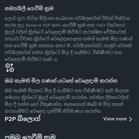
නම්‍යශීලී ගෙවීම් ක්‍රම
ලොව පුරා සිටින මිලියන සංඛ්‍යාත පරිශීලකයින් විසින් විශ්වාස
කරන ලද, Binance P2P 800+ ගෙවීම් ක්‍රම සහ 100+ ව්‍යවහාර
මුදල් වලින් ක්‍රිප්ටෝ වෙළෙඳාම් කිරීමට ආරක්ෂිත වේදිකාවක්
සපයයි.විවෘත ක්‍රිප්ටෝ වෙළෙඳපොළක තමන් කැමති මිල ගණන්
සහ ගෙවීම් ක්‍රම සකසන අතර ම, පරිශීලකයින්ට ඍජුව වෙනත්
පරිශීලකයින් සමග ක්‍රිප්ටෝ මිල දී ගැනීමට, විකිණීමට සහ
වෙළෙඳාම් කිරීමට හැකි ය.
ඔබ කැමති මිල ගණන් යටතේ වෙළෙඳාම් කරන්න
ඔබ කැමති මිලකට මිල දී ගැනීමට සහ විකිණීමට ඇති නිදහස
සමගග ක්‍රිප්ටෝ මුදල් වෙළෙඳාම් කරන්න. පවතින දීමනාවලින්
මිල දී ගන්න හෝ විකුණන්න, නැතහොත් ඔබේ ම මිල සකස්
කරගැනීමට වෙළෙඳ දැන්වීම් නිර්මාණය කරන්න.
P2P බ්ලොග්
View more
ප්‍රමුඛ ගෙවීම් ක්‍රම