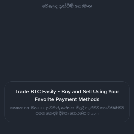
වෙළෙඳ දැන්වීම් නොමැත
Trade BTC Easily - Buy and Sell Using Your
Favorite Payment Methods
Binance P2P මත BTC හුවමාරු කරන්න. මිලදී ගැනීමට සහ විකිණීමට
පහත හොඳම දීමනා සොයන්න Bitcoin