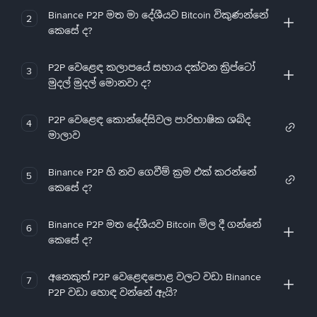
Binance P2P මත මා දේශීයව Bitcoin විකුණන්නේ
2
කෙසේ ද?
P2P වෙළෙඳ කලාපයේ සහාය දක්වන ක්‍රිප්ටෝ
3
මුදල් මුදල් මොනවා ද?
P2P වෙළෙඳ කොන්දේසිවල පාරිභාෂික ශබ්ද
4
මාලාව
Binance P2P හි නව ගෙවීම් ක්‍රම එක් කරන්නේ
5
කෙසේ ද?
Binance P2P මත දේශීයව Bitcoin මිල දී ගන්නේ
6
කෙසේ ද?
අනෙකුත් P2P වෙළෙඳපොළ වලට වඩා Binance
7
P2P වඩා හොඳ වන්නේ ඇයි?