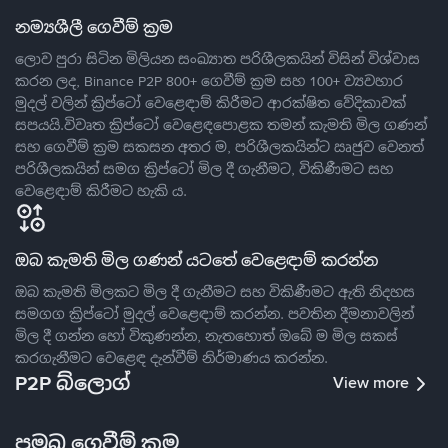
නම්‍යශීලී ගෙවීම් ක්‍රම
ලොව පුරා සිටින මිලියන සංඛ්‍යාත පරිශීලකයින් විසින් විශ්වාස
කරන ලද, Binance P2P 800+ ගෙවීම් ක්‍රම සහ 100+ ව්‍යවහාර
මුදල් වලින් ක්‍රිප්ටෝ වෙළෙඳාම් කිරීමට ආරක්ෂිත වේදිකාවක්
සපයයි.විවෘත ක්‍රිප්ටෝ වෙළෙඳපොළක තමන් කැමති මිල ගණන්
සහ ගෙවීම් ක්‍රම සකසන අතර ම, පරිශීලකයින්ට ඍජුව වෙනත්
පරිශීලකයින් සමග ක්‍රිප්ටෝ මිල දී ගැනීමට, විකිණීමට සහ
වෙළෙඳාම් කිරීමට හැකි ය.
ඔබ කැමති මිල ගණන් යටතේ වෙළෙඳාම් කරන්න
ඔබ කැමති මිලකට මිල දී ගැනීමට සහ විකිණීමට ඇති නිදහස
සමගග ක්‍රිප්ටෝ මුදල් වෙළෙඳාම් කරන්න. පවතින දීමනාවලින්
මිල දී ගන්න හෝ විකුණන්න, නැතහොත් ඔබේ ම මිල සකස්
කරගැනීමට වෙළෙඳ දැන්වීම් නිර්මාණය කරන්න.
P2P බ්ලොග්
View more
ප්‍රමුඛ ගෙවීම් ක්‍රම