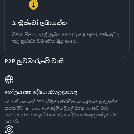
3. ක්‍රිප්ටෝ ලබාගන්න
විකිණුම්කරු මුදල් ලැබීම තහවුරු කළ පසුව, එස්ක්‍රෝරු
කළ ක්‍රිප්ටෝ ඔබ වෙත මුදා හැරේ.
P2P හුවමාරුවේ වාසි
ගෝලීය සහ දේශීය වෙළෙඳපොළ
වෙනත් බොහෝ P2P වේදිකා නිශ්චිත වෙළෙඳපොළ ඉලක්ක
කරන විට, Binance P2P දේශීය මුදල් වර්ග 70 කට වැඩි
ගණනකට සහය දක්වන සැබෑ ගෝලීය වෙළෙඳ අත්දැකීමක්
සපයයි.