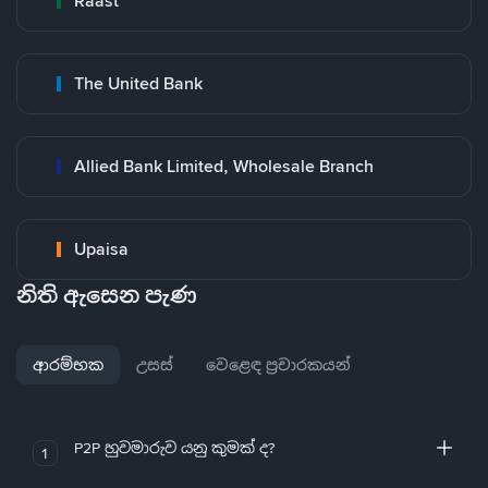
Raast
The United Bank
Allied Bank Limited, Wholesale Branch
Upaisa
නිති ඇසෙන පැණ
ආරම්භක
උසස්
වෙළෙඳ ප්‍රචාරකයන්
P2P හුවමාරුව යනු කුමක් ද?
1