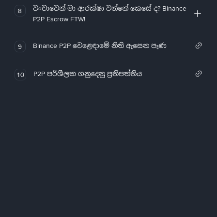
වංචාවෙන් මා ආරක්ෂා වන්නේ කෙසේ ද? Binance
8
P2P Escrow FTW!
Binance P2P වෙළෙඳාමේ නිති ඇසෙන පැණ
9
P2P පරිශීලක ගනුදෙනු ප්‍රතිපත්තිය
10