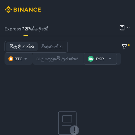
Express
P2P
බ්ලොක්
මිල දී ගන්න
විකුණන්න
BTC
PKR