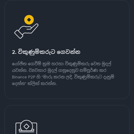
2. විකුණුම්කරුට ගෙවන්න
යෝජිත ගෙවීම් ක්‍රම හරහා විකුණුම්කරු වෙත මුදල්
යවන්න. ව්‍යවහාර මුදල් ගනුදෙනුව සම්පූර්ණ කර
Binance P2P හි "මාරු කරන ලදි, විකුණුම්කරුට දැනුම්
දෙන්න" ක්ලික් කරන්න.