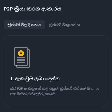
P2P ක්‍රියා කරන ආකාරය
ක්‍රිප්ටෝ මිල දී ගන්න
ක්‍රිප්ටෝ විකුණන්න
1. ඇණවුම ලබා දෙන්න
ඔබ P2P ඇණවුමක් කළ පසුව, ක්‍රිප්ටෝ වත්කම Binance
P2P මගින් එස්ක්‍රෝරු කෙරේ.