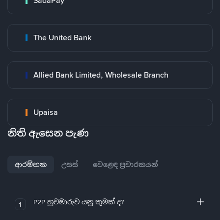
SadaPay
The United Bank
Allied Bank Limited, Wholesale Branch
Upaisa
නිති ඇසෙන පැණ
ආරම්භක
උසස්
වෙළෙඳ ප්‍රචාරකයන්
P2P හුවමාරුව යනු කුමක් ද?
1