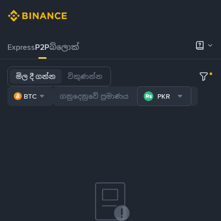
Express
P2P
බ්ලොක්
මිල දී ගන්න
විකුණන්න
BTC
PKR