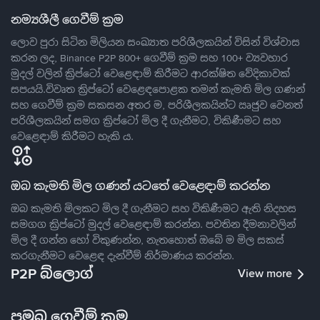
නම්‍යශීලී ගෙවීම් ක්‍රම
ලොව පුරා සිටින මිලියන සංඛ්‍යාත පරිශීලකයින් විසින් විශ්වාස
කරන ලද, Binance P2P 800+ ගෙවීම් ක්‍රම සහ 100+ ව්‍යවහාර
මුදල් වලින් ක්‍රිප්ටෝ වෙළෙඳාම් කිරීමට ආරක්ෂිත වේදිකාවක්
සපයයි.විවෘත ක්‍රිප්ටෝ වෙළෙඳපොළක තමන් කැමති මිල ගණන්
සහ ගෙවීම් ක්‍රම සකසන අතර ම, පරිශීලකයින්ට ඍජුව වෙනත්
පරිශීලකයින් සමග ක්‍රිප්ටෝ මිල දී ගැනීමට, විකිණීමට සහ
වෙළෙඳාම් කිරීමට හැකි ය.
ඔබ කැමති මිල ගණන් යටතේ වෙළෙඳාම් කරන්න
ඔබ කැමති මිලකට මිල දී ගැනීමට සහ විකිණීමට ඇති නිදහස
සමගග ක්‍රිප්ටෝ මුදල් වෙළෙඳාම් කරන්න. පවතින දීමනාවලින්
මිල දී ගන්න හෝ විකුණන්න, නැතහොත් ඔබේ ම මිල සකස්
කරගැනීමට වෙළෙඳ දැන්වීම් නිර්මාණය කරන්න.
P2P බ්ලොග්
View more
ප්‍රමුඛ ගෙවීම් ක්‍රම