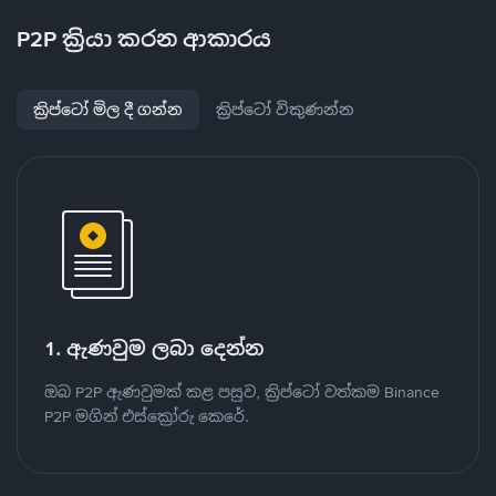
P2P ක්‍රියා කරන ආකාරය
ක්‍රිප්ටෝ මිල දී ගන්න
ක්‍රිප්ටෝ විකුණන්න
1. ඇණවුම ලබා දෙන්න
ඔබ P2P ඇණවුමක් කළ පසුව, ක්‍රිප්ටෝ වත්කම Binance
P2P මගින් එස්ක්‍රෝරු කෙරේ.