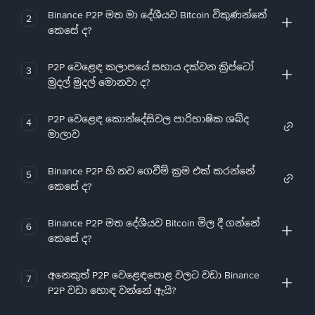
Binance P2P මත මා දේශීයව Bitcoin විකුණන්නේ
2
කෙසේ ද?
P2P වෙළෙඳ කලාපයේ සහාය දක්වන ක්‍රිප්ටෝ
3
මුදල් මුදල් මොනවා ද?
P2P වෙළෙඳ කොන්දේසිවල පාරිභාෂික ශබ්ද
4
මාලාව
Binance P2P හි නව ගෙවීම් ක්‍රම එක් කරන්නේ
5
කෙසේ ද?
Binance P2P මත දේශීයව Bitcoin මිල දී ගන්නේ
6
කෙසේ ද?
අනෙකුත් P2P වෙළෙඳපොළ වලට වඩා Binance
7
P2P වඩා හොඳ වන්නේ ඇයි?