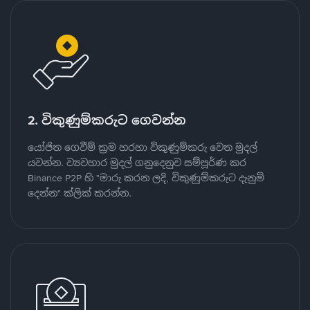
2. විකුණුම්කරුට ගෙවන්න
යෝජිත ගෙවීම් ක්‍රම හරහා විකුණුම්කරු වෙත මුදල්
යවන්න. ව්‍යවහාර මුදල් ගනුදෙනුව සම්පූර්ණ කර
Binance P2P හි "මාරු කරන ලදි, විකුණුම්කරුට දැනුම්
දෙන්න" ක්ලික් කරන්න.