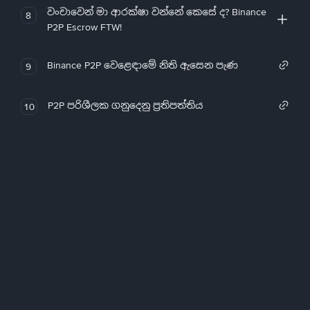
වංචාවෙන් මා ආරක්ෂා වන්නේ කෙසේ ද? Binance
8
P2P Escrow FTW!
Binance P2P වෙළෙඳාමේ නිති ඇසෙන පැණ
9
P2P පරිශීලක ගනුදෙනු ප්‍රතිපත්තිය
10