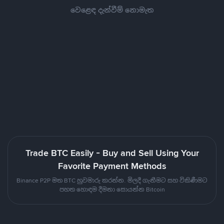
වෙළෙඳ දැන්වීම් නොමැත
Trade BTC Easily - Buy and Sell Using Your
Favorite Payment Methods
Binance P2P මත BTC හුවමාරු කරන්න. මිලදී ගැනීමට සහ විකිණීමට
පහත හොඳම දීමනා සොයන්න Bitcoin