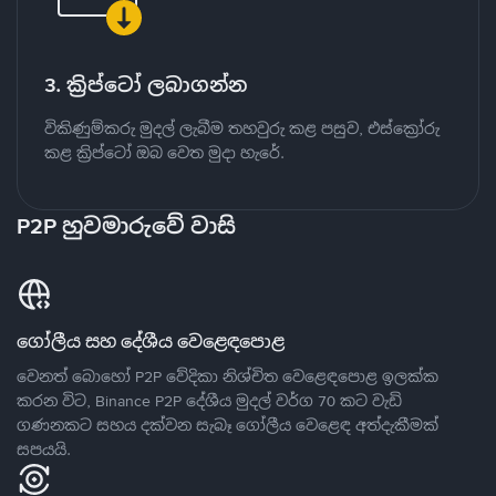
3. ක්‍රිප්ටෝ ලබාගන්න
විකිණුම්කරු මුදල් ලැබීම තහවුරු කළ පසුව, එස්ක්‍රෝරු
කළ ක්‍රිප්ටෝ ඔබ වෙත මුදා හැරේ.
P2P හුවමාරුවේ වාසි
ගෝලීය සහ දේශීය වෙළෙඳපොළ
වෙනත් බොහෝ P2P වේදිකා නිශ්චිත වෙළෙඳපොළ ඉලක්ක
කරන විට, Binance P2P දේශීය මුදල් වර්ග 70 කට වැඩි
ගණනකට සහය දක්වන සැබෑ ගෝලීය වෙළෙඳ අත්දැකීමක්
සපයයි.