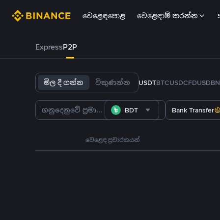
වෙළෙඳපොළ
වෙළෙඳාම් කරන්න
Express
P2P
මිල දී ගන්න
විකුණන්න
USDT
BTC
USDC
FDUSD
BN
BDT
Bank Transfer
වෙළෙඳ ප්‍රචාරකයන්