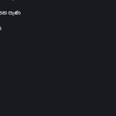
සෙන පැණ
ය