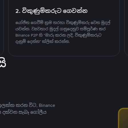
2. විකුණුම්කරුට ගෙවන්න
යෝජිත ගෙවීම් ක්‍රම හරහා විකුණුම්කරු වෙත මුදල්
යවන්න. ව්‍යවහාර මුදල් ගනුදෙනුව සම්පූර්ණ කර
Binance P2P හි "මාරු කරන ලදි, විකුණුම්කරුට
දැනුම් දෙන්න" ක්ලික් කරන්න.
ි
ලක්ක කරන විට, Binance
ය දක්වන සැබෑ ගෝලීය