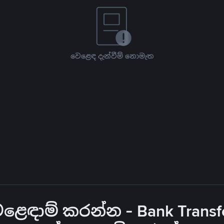
වෙළෙඳ දැන්වීම් නොමැත
ෙඳාම් කරන්න - Bank Transfe