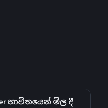
r භාවිතයෙන් මිල දී