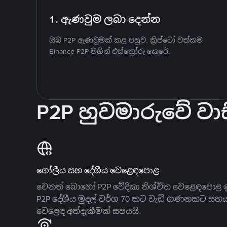
1. ඇණවුම ලබා දෙන්න
ඔබ P2P ඇණවුමක් කළ පසුව, ක්‍රිප්ටෝ වත්කම
Binance P2P මගින් එස්ක්‍රෝරු කෙරේ.
P2P හුවමාරුවේ වාස
ගෝලීය සහ දේශීය වෙළෙඳපොළ
වෙනත් බොහෝ P2P වේදිකා නිශ්චිත වෙළෙඳපොළ ඉ
P2P දේශීය මුදල් වර්ග 70 කට වැඩි ගණනකට සහ
වෙළෙඳ අත්දැකීමක් සපයයි.