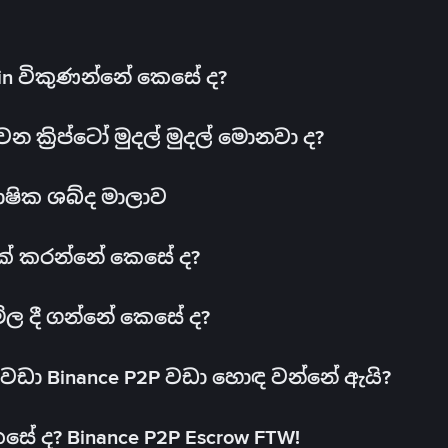
oin විකුණන්නේ කෙසේ ද?
ක්‍රිප්ටෝ මුදල් මුදල් මොනවා ද?
ාෂික ශබ්ද මාලාව
 එක් කරන්නේ කෙසේ ද?
මිල දී ගන්නේ කෙසේ ද?
ඩා Binance P2P වඩා හොඳ වන්නේ ඇයි?
ේ ද? Binance P2P Escrow FTW!