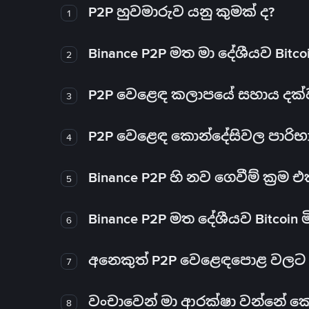
P2P හුවමාරුව යනු කුමක් ද?
1
Binance P2P මත මා දේශීයව Bitc
2
P2P වෙළෙඳ කලාපයේ සහාය දක්වන 
3
P2P වෙළෙඳ කොන්දේසිවල පාරිභ
4
Binance P2P හි නව ගෙවීම් ක්‍රම
5
Binance P2P මත දේශීයව Bitcoin 
6
අනෙකුත් P2P වෙළෙඳපොළ වලට ව
7
වංචාවෙන් මා ආරක්ෂා වන්නේ කෙස
8