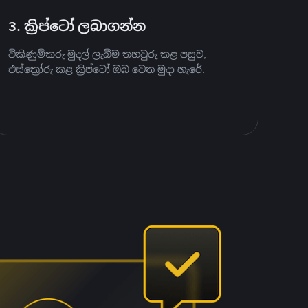
3. ක්‍රිප්ටෝ ලබාගන්න
විකිණුම්කරු මුදල් ලැබීම තහවුරු කළ පසුව,
එස්ක්‍රෝරු කළ ක්‍රිප්ටෝ ඔබ වෙත මුදා හැරේ.