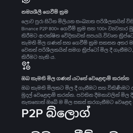
නම්‍යශීලී ගෙවීම් ක්‍රම
ලොව පුරා සිටින මිලියන සංඛ්‍යාත පරිශීලකයින් වි
Binance P2P 800+ ගෙවීම් ක්‍රම සහ 100+ ව්‍යවහාර මු
කිරීමට ආරක්ෂිත වේදිකාවක් සපයයි.විවෘත ක්‍ර
කැමති මිල ගණන් සහ ගෙවීම් ක්‍රම සකසන අතර ම
වෙනත් පරිශීලකයින් සමග ක්‍රිප්ටෝ මිල දී ගැනීම
කිරීමට හැකි ය.
ඔබ කැමති මිල ගණන් යටතේ වෙළෙඳාම් කරන්න
ඔබ කැමති මිලකට මිල දී ගැනීමට සහ විකිණීමට ඇ
මුදල් වෙළෙඳාම් කරන්න. පවතින දීමනාවලින් මිල 
නැතහොත් ඔබේ ම මිල සකස් කරගැනීමට වෙළෙඳ දැ
P2P බ්ලොග්