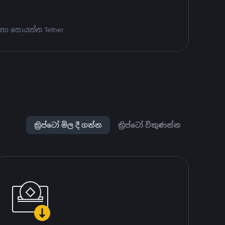
නා සොයන්න Tether
ක්‍රිප්ටෝ මිල දී ගන්න
ක්‍රිප්ටෝ විකුණන්න