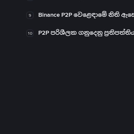
Binance P2P වෙළෙඳාමේ නිති ඇ
9
P2P පරිශීලක ගනුදෙනු ප්‍රතිපත්ති
10