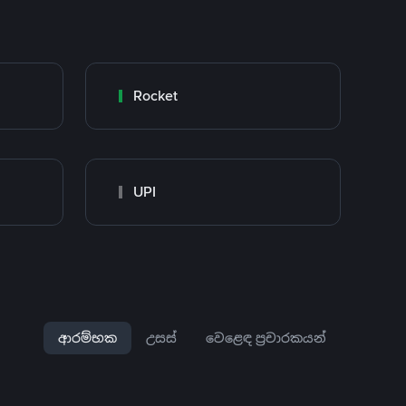
Rocket
UPI
ආරම්භක
උසස්
වෙළෙඳ ප්‍රචාරකයන්