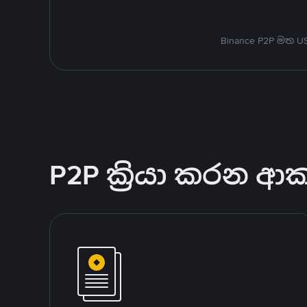
Binance P2P මත 
P2P ක්‍රියා කරන ආ