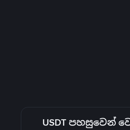
USDT පහසුවෙන් වෙළ