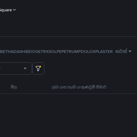
Square
B
ETH
ADA
SHIB
DOGE
TRX
SOL
PEPE
TRUMP
DOLO
XPL
ASTER
තවත්
මිල
ලබා ගත හැකි ය/ඇණවුම් සීමාව