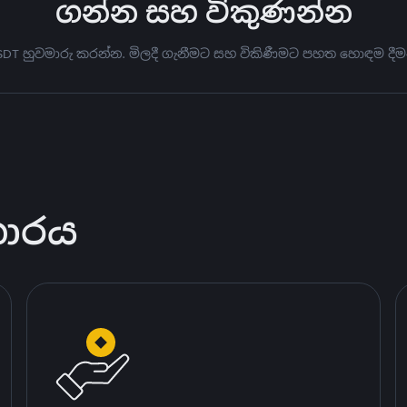
ගන්න සහ විකුණන්න
USDT හුවමාරු කරන්න. මිලදී ගැනීමට සහ විකිණීමට පහත හොඳම දීම
කාරය