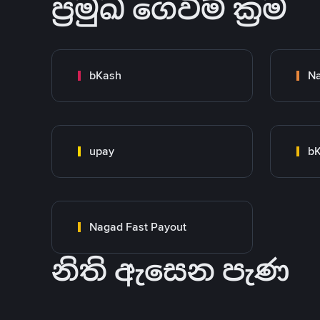
ප්‍රමුඛ ගෙවීම් ක්‍රම
bKash
N
upay
bK
Nagad Fast Payout
නිති ඇසෙන පැණ