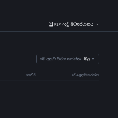
P2P උදවු මධ්‍යස්ථානය
මේ අනුව වර්ග කරන්න
මිල
ගෙවීම
වෙළෙඳාම් කරන්න