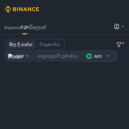
Express
P2P
බ්ලොක්
මිල දී ගන්න
විකුණන්න
USDT
AED