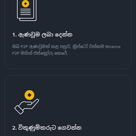
1. ඇණවුම ලබා දෙන්න
ඔබ P2P ඇණවුමක් කළ පසුව, ක්‍රිප්ටෝ වත්කම Binance
P2P මගින් එස්ක්‍රෝරු කෙරේ.
2. විකුණුම්කරුට ගෙවන්න