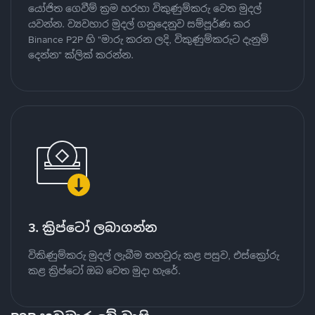
යෝජිත ගෙවීම් ක්‍රම හරහා විකුණුම්කරු වෙත මුදල්
යවන්න. ව්‍යවහාර මුදල් ගනුදෙනුව සම්පූර්ණ කර
Binance P2P හි "මාරු කරන ලදි, විකුණුම්කරුට දැනුම්
දෙන්න" ක්ලික් කරන්න.
3. ක්‍රිප්ටෝ ලබාගන්න
විකිණුම්කරු මුදල් ලැබීම තහවුරු කළ පසුව, එස්ක්‍රෝරු
කළ ක්‍රිප්ටෝ ඔබ වෙත මුදා හැරේ.