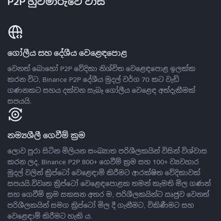
P2P හුවමාරුවේ වාසි
ගෝලීය සහ දේශීය වෙළෙඳපොළ
වෙනත් බොහෝ P2P වේදිකා නිශ්චිත වෙළෙඳපොළ ඉලක්ක
කරන විට, Binance P2P දේශීය මුදල් වර්ග 70 කට වැඩි
ගණනකට සහය දක්වන සැබෑ ගෝලීය වෙළෙඳ අත්දැකීමක්
සපයයි.
නම්‍යශීලී ගෙවීම් ක්‍රම
ලොව පුරා සිටින මිලියන සංඛ්‍යාත පරිශීලකයින් විසින් විශ්වාස
කරන ලද, Binance P2P 800+ ගෙවීම් ක්‍රම සහ 100+ ව්‍යවහාර
මුදල් වලින් ක්‍රිප්ටෝ වෙළෙඳාම් කිරීමට ආරක්ෂිත වේදිකාවක්
සපයයි.විවෘත ක්‍රිප්ටෝ වෙළෙඳපොළක තමන් කැමති මිල ගණන්
සහ ගෙවීම් ක්‍රම සකසන අතර ම, පරිශීලකයින්ට ඍජුව වෙනත්
පරිශීලකයින් සමග ක්‍රිප්ටෝ මිල දී ගැනීමට, විකිණීමට සහ
වෙළෙඳාම් කිරීමට හැකි ය.