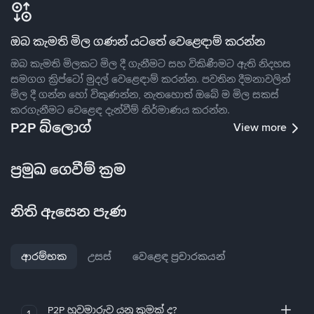
ඔබ කැමති මිල ගණන් යටතේ වෙළෙඳාම් කරන්න
ඔබ කැමති මිලකට මිල දී ගැනීමට සහ විකිණීමට ඇති නිදහස
සමගග ක්‍රිප්ටෝ මුදල් වෙළෙඳාම් කරන්න. පවතින දීමනාවලින්
මිල දී ගන්න හෝ විකුණන්න, නැතහොත් ඔබේ ම මිල සකස්
කරගැනීමට වෙළෙඳ දැන්වීම් නිර්මාණය කරන්න.
P2P බ්ලොග්
View more
ප්‍රමුඛ ගෙවීම් ක්‍රම
නිති ඇසෙන පැණ
ආරම්භක
උසස්
වෙළෙඳ ප්‍රචාරකයන්
P2P හුවමාරුව යනු කුමක් ද?
1