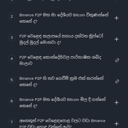
Binance P2P මත මා දේශීයව Bitcoin විකුණන්නේ
2
කෙසේ ද?
P2P වෙළෙඳ කලාපයේ සහාය දක්වන ක්‍රිප්ටෝ
3
මුදල් මුදල් මොනවා ද?
P2P වෙළෙඳ කොන්දේසිවල පාරිභාෂික ශබ්ද
4
මාලාව
Binance P2P හි නව ගෙවීම් ක්‍රම එක් කරන්නේ
5
කෙසේ ද?
Binance P2P මත දේශීයව Bitcoin මිල දී ගන්නේ
6
කෙසේ ද?
අනෙකුත් P2P වෙළෙඳපොළ වලට වඩා Binance
7
P2P වඩා හොඳ වන්නේ ඇයි?