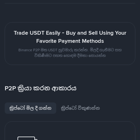
Trade USDT Easily - Buy and Sell Using Your
Favorite Payment Methods
Binance P2P මත USDT හුවමාරු කරන්න. මිලදී ගැනීමට සහ
විකිණීමට පහත හොඳම දීමනා සොයන්න
P2P ක්‍රියා කරන ආකාරය
ක්‍රිප්ටෝ මිල දී ගන්න
ක්‍රිප්ටෝ විකුණන්න