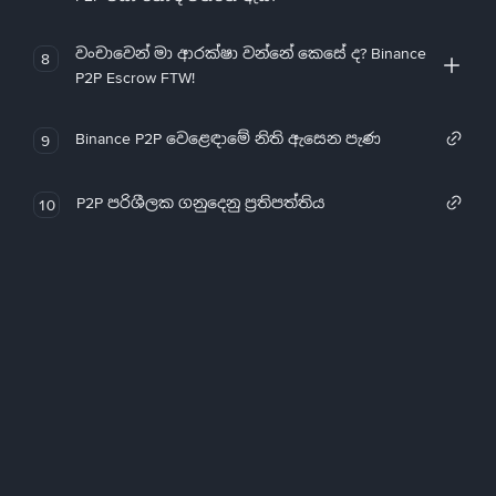
වංචාවෙන් මා ආරක්ෂා වන්නේ කෙසේ ද? Binance
8
P2P Escrow FTW!
Binance P2P වෙළෙඳාමේ නිති ඇසෙන පැණ
9
P2P පරිශීලක ගනුදෙනු ප්‍රතිපත්තිය
10