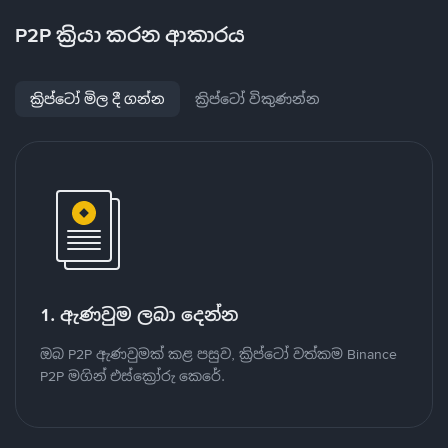
P2P ක්‍රියා කරන ආකාරය
ක්‍රිප්ටෝ මිල දී ගන්න
ක්‍රිප්ටෝ විකුණන්න
1. ඇණවුම ලබා දෙන්න
ඔබ P2P ඇණවුමක් කළ පසුව, ක්‍රිප්ටෝ වත්කම Binance
P2P මගින් එස්ක්‍රෝරු කෙරේ.