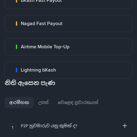
bKash Fast Payout
Nagad Fast Payout
Airtime Mobile Top-Up
Lightning bKash
නිති ඇසෙන පැණ
ආරම්භක
උසස්
වෙළෙඳ ප්‍රචාරකයන්
P2P හුවමාරුව යනු කුමක් ද?
1