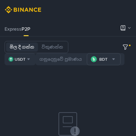
Express
P2P
මිල දී ගන්න
විකුණන්න
USDT
BDT