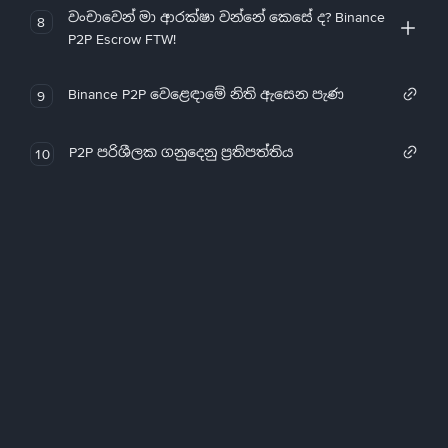
වංචාවෙන් මා ආරක්ෂා වන්නේ කෙසේ ද? Binance
8
P2P Escrow FTW!
Binance P2P වෙළෙඳාමේ නිති ඇසෙන පැණ
9
P2P පරිශීලක ගනුදෙනු ප්‍රතිපත්තිය
10