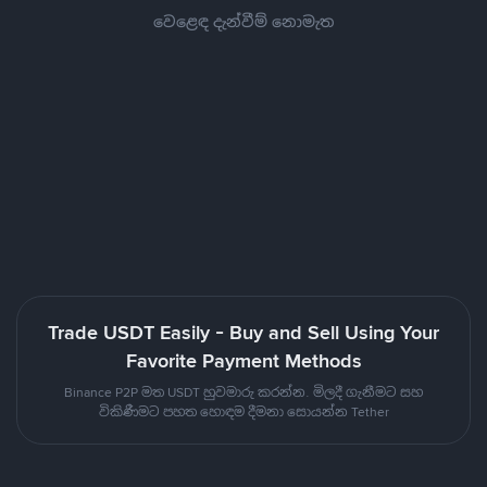
වෙළෙඳ දැන්වීම් නොමැත
Trade USDT Easily - Buy and Sell Using Your
Favorite Payment Methods
Binance P2P මත USDT හුවමාරු කරන්න. මිලදී ගැනීමට සහ
විකිණීමට පහත හොඳම දීමනා සොයන්න Tether