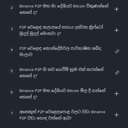
Binance P2P මත මා දේශීයව Bitcoin විකුණන්නේ
2
කෙසේ ද?
P2P වෙළෙඳ කලාපයේ සහාය දක්වන ක්‍රිප්ටෝ
3
මුදල් මුදල් මොනවා ද?
P2P වෙළෙඳ කොන්දේසිවල පාරිභාෂික ශබ්ද
4
මාලාව
Binance P2P හි නව ගෙවීම් ක්‍රම එක් කරන්නේ
5
කෙසේ ද?
Binance P2P මත දේශීයව Bitcoin මිල දී ගන්නේ
6
කෙසේ ද?
අනෙකුත් P2P වෙළෙඳපොළ වලට වඩා Binance
7
P2P වඩා හොඳ වන්නේ ඇයි?