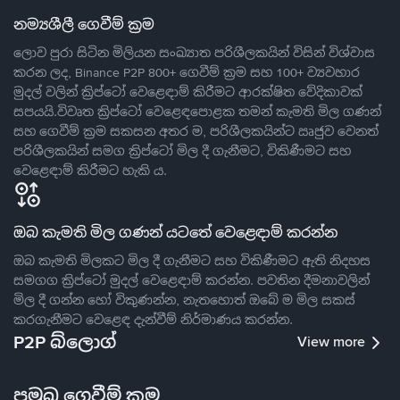
නම්‍යශීලී ගෙවීම් ක්‍රම
ලොව පුරා සිටින මිලියන සංඛ්‍යාත පරිශීලකයින් විසින් විශ්වාස
කරන ලද, Binance P2P 800+ ගෙවීම් ක්‍රම සහ 100+ ව්‍යවහාර
මුදල් වලින් ක්‍රිප්ටෝ වෙළෙඳාම් කිරීමට ආරක්ෂිත වේදිකාවක්
සපයයි.විවෘත ක්‍රිප්ටෝ වෙළෙඳපොළක තමන් කැමති මිල ගණන්
සහ ගෙවීම් ක්‍රම සකසන අතර ම, පරිශීලකයින්ට ඍජුව වෙනත්
පරිශීලකයින් සමග ක්‍රිප්ටෝ මිල දී ගැනීමට, විකිණීමට සහ
වෙළෙඳාම් කිරීමට හැකි ය.
ඔබ කැමති මිල ගණන් යටතේ වෙළෙඳාම් කරන්න
ඔබ කැමති මිලකට මිල දී ගැනීමට සහ විකිණීමට ඇති නිදහස
සමගග ක්‍රිප්ටෝ මුදල් වෙළෙඳාම් කරන්න. පවතින දීමනාවලින්
මිල දී ගන්න හෝ විකුණන්න, නැතහොත් ඔබේ ම මිල සකස්
කරගැනීමට වෙළෙඳ දැන්වීම් නිර්මාණය කරන්න.
P2P බ්ලොග්
View more
ප්‍රමුඛ ගෙවීම් ක්‍රම