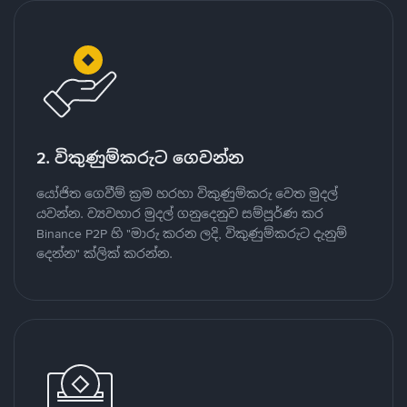
2. විකුණුම්කරුට ගෙවන්න
යෝජිත ගෙවීම් ක්‍රම හරහා විකුණුම්කරු වෙත මුදල්
යවන්න. ව්‍යවහාර මුදල් ගනුදෙනුව සම්පූර්ණ කර
Binance P2P හි "මාරු කරන ලදි, විකුණුම්කරුට දැනුම්
දෙන්න" ක්ලික් කරන්න.