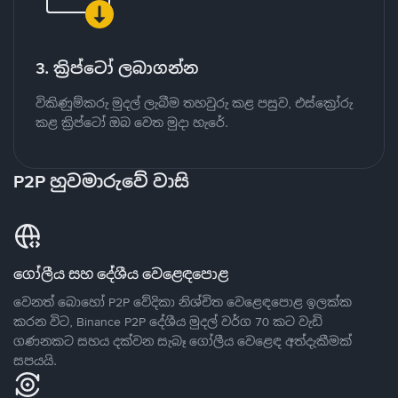
3. ක්‍රිප්ටෝ ලබාගන්න
විකිණුම්කරු මුදල් ලැබීම තහවුරු කළ පසුව, එස්ක්‍රෝරු
කළ ක්‍රිප්ටෝ ඔබ වෙත මුදා හැරේ.
P2P හුවමාරුවේ වාසි
ගෝලීය සහ දේශීය වෙළෙඳපොළ
වෙනත් බොහෝ P2P වේදිකා නිශ්චිත වෙළෙඳපොළ ඉලක්ක
කරන විට, Binance P2P දේශීය මුදල් වර්ග 70 කට වැඩි
ගණනකට සහය දක්වන සැබෑ ගෝලීය වෙළෙඳ අත්දැකීමක්
සපයයි.