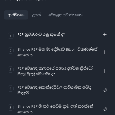
ආරම්භක
උසස්
වෙළෙඳ ප්‍රචාරකයන්
P2P හුවමාරුව යනු කුමක් ද?
1
Binance P2P මත මා දේශීයව Bitcoin විකුණන්නේ
2
කෙසේ ද?
P2P වෙළෙඳ කලාපයේ සහාය දක්වන ක්‍රිප්ටෝ
3
මුදල් මුදල් මොනවා ද?
P2P වෙළෙඳ කොන්දේසිවල පාරිභාෂික ශබ්ද
4
මාලාව
Binance P2P හි නව ගෙවීම් ක්‍රම එක් කරන්නේ
5
කෙසේ ද?