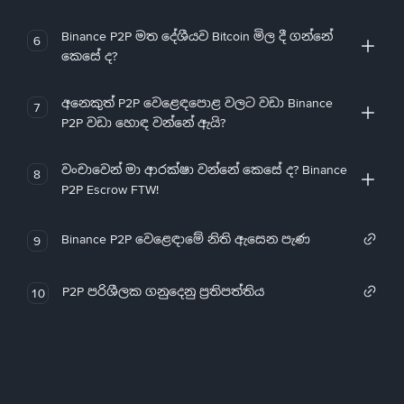
Binance P2P මත දේශීයව Bitcoin මිල දී ගන්නේ
6
කෙසේ ද?
අනෙකුත් P2P වෙළෙඳපොළ වලට වඩා Binance
7
P2P වඩා හොඳ වන්නේ ඇයි?
වංචාවෙන් මා ආරක්ෂා වන්නේ කෙසේ ද? Binance
8
P2P Escrow FTW!
Binance P2P වෙළෙඳාමේ නිති ඇසෙන පැණ
9
P2P පරිශීලක ගනුදෙනු ප්‍රතිපත්තිය
10