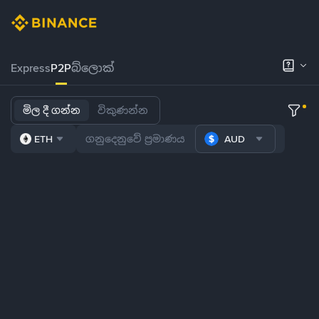
Express
P2P
බ්ලොක්
මිල දී ගන්න
විකුණන්න
ETH
AUD