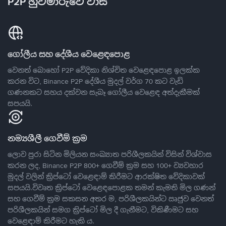
P2P හුවමාරුවේ වාසි
ගෝලීය සහ දේශීය වෙළෙඳපොළ
වෙනත් බොහෝ P2P වේදිකා නිශ්චිත වෙළෙඳපොළ ඉලක්ක
කරන විට, Binance P2P දේශීය මුදල් වර්ග 70 කට වැඩි
ගණනකට සහය දක්වන සැබෑ ගෝලීය වෙළෙඳ අත්දැකීමක්
සපයයි.
නම්‍යශීලී ගෙවීම් ක්‍රම
ලොව පුරා සිටින මිලියන සංඛ්‍යාත පරිශීලකයින් විසින් විශ්වාස
කරන ලද, Binance P2P 800+ ගෙවීම් ක්‍රම සහ 100+ ව්‍යවහාර
මුදල් වලින් ක්‍රිප්ටෝ වෙළෙඳාම් කිරීමට ආරක්ෂිත වේදිකාවක්
සපයයි.විවෘත ක්‍රිප්ටෝ වෙළෙඳපොළක තමන් කැමති මිල ගණන්
සහ ගෙවීම් ක්‍රම සකසන අතර ම, පරිශීලකයින්ට ඍජුව වෙනත්
පරිශීලකයින් සමග ක්‍රිප්ටෝ මිල දී ගැනීමට, විකිණීමට සහ
වෙළෙඳාම් කිරීමට හැකි ය.