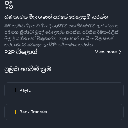
ඔබ කැමති මිල ගණන් යටතේ වෙළෙඳාම් කරන්න
ඔබ කැමති මිලකට මිල දී ගැනීමට සහ විකිණීමට ඇති නිදහස
සමගග ක්‍රිප්ටෝ මුදල් වෙළෙඳාම් කරන්න. පවතින දීමනාවලින්
මිල දී ගන්න හෝ විකුණන්න, නැතහොත් ඔබේ ම මිල සකස්
කරගැනීමට වෙළෙඳ දැන්වීම් නිර්මාණය කරන්න.
P2P බ්ලොග්
View more
ප්‍රමුඛ ගෙවීම් ක්‍රම
PayID
Bank Transfer