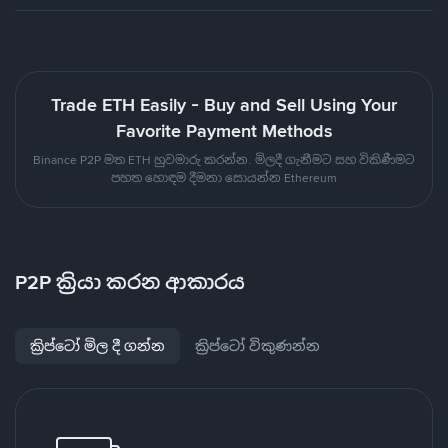
Trade ETH Easily - Buy and Sell Using Your
Favorite Payment Methods
Binance P2P මත ETH හුවමාරු කරන්න. මිලදී ගැනීමට සහ විකිණීමට
පහත හොඳම දීමනා සොයන්න Ethereum
P2P ක්‍රියා කරන ආකාරය
ක්‍රිප්ටෝ මිල දී ගන්න
ක්‍රිප්ටෝ විකුණන්න