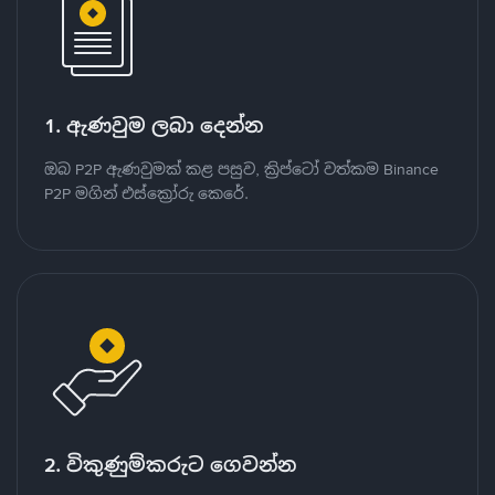
1. ඇණවුම ලබා දෙන්න
ඔබ P2P ඇණවුමක් කළ පසුව, ක්‍රිප්ටෝ වත්කම Binance
P2P මගින් එස්ක්‍රෝරු කෙරේ.
2. විකුණුම්කරුට ගෙවන්න