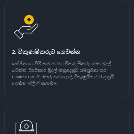
2. විකුණුම්කරුට ගෙවන්න
යෝජිත ගෙවීම් ක්‍රම හරහා විකුණුම්කරු වෙත මුදල්
යවන්න. ව්‍යවහාර මුදල් ගනුදෙනුව සම්පූර්ණ කර
Binance P2P හි "මාරු කරන ලදි, විකුණුම්කරුට දැනුම්
දෙන්න" ක්ලික් කරන්න.