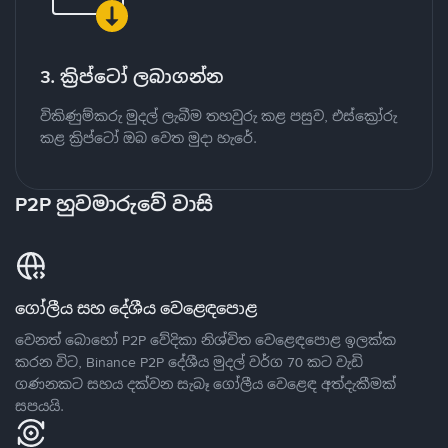
3. ක්‍රිප්ටෝ ලබාගන්න
විකිණුම්කරු මුදල් ලැබීම තහවුරු කළ පසුව, එස්ක්‍රෝරු
කළ ක්‍රිප්ටෝ ඔබ වෙත මුදා හැරේ.
P2P හුවමාරුවේ වාසි
ගෝලීය සහ දේශීය වෙළෙඳපොළ
වෙනත් බොහෝ P2P වේදිකා නිශ්චිත වෙළෙඳපොළ ඉලක්ක
කරන විට, Binance P2P දේශීය මුදල් වර්ග 70 කට වැඩි
ගණනකට සහය දක්වන සැබෑ ගෝලීය වෙළෙඳ අත්දැකීමක්
සපයයි.