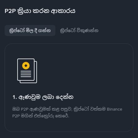
P2P ක්‍රියා කරන ආකාරය
ක්‍රිප්ටෝ මිල දී ගන්න
ක්‍රිප්ටෝ විකුණන්න
1. ඇණවුම ලබා දෙන්න
ඔබ P2P ඇණවුමක් කළ පසුව, ක්‍රිප්ටෝ වත්කම Binance
P2P මගින් එස්ක්‍රෝරු කෙරේ.