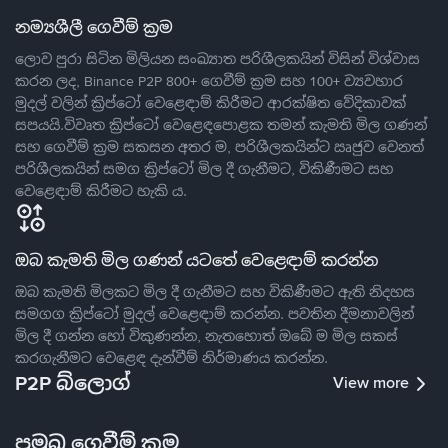
නම්‍යශීලී ගෙවීම් ක්‍රම
ලොව පුරා සිටින මිලියන සංඛ්‍යාත පරිශීලකයින් විසින් විශ්වාස
කරන ලද, Binance P2P 800+ ගෙවීම් ක්‍රම සහ 100+ ව්‍යවහාර
මුදල් වලින් ක්‍රිප්ටෝ වෙළෙඳාම් කිරීමට ආරක්ෂිත වේදිකාවක්
සපයයි.විවෘත ක්‍රිප්ටෝ වෙළෙඳපොළක තමන් කැමති මිල ගණන්
සහ ගෙවීම් ක්‍රම සකසන අතර ම, පරිශීලකයින්ට ඍජුව වෙනත්
පරිශීලකයින් සමග ක්‍රිප්ටෝ මිල දී ගැනීමට, විකිණීමට සහ
වෙළෙඳාම් කිරීමට හැකි ය.
ඔබ කැමති මිල ගණන් යටතේ වෙළෙඳාම් කරන්න
ඔබ කැමති මිලකට මිල දී ගැනීමට සහ විකිණීමට ඇති නිදහස
සමගග ක්‍රිප්ටෝ මුදල් වෙළෙඳාම් කරන්න. පවතින දීමනාවලින්
මිල දී ගන්න හෝ විකුණන්න, නැතහොත් ඔබේ ම මිල සකස්
කරගැනීමට වෙළෙඳ දැන්වීම් නිර්මාණය කරන්න.
P2P බ්ලොග්
View more
ප්‍රමුඛ ගෙවීම් ක්‍රම