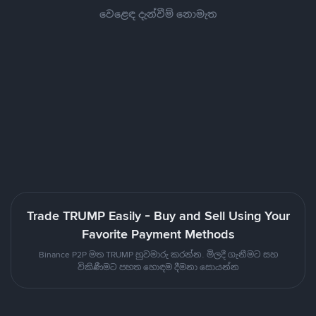
වෙළෙඳ දැන්වීම් නොමැත
Trade TRUMP Easily - Buy and Sell Using Your
Favorite Payment Methods
Binance P2P මත TRUMP හුවමාරු කරන්න. මිලදී ගැනීමට සහ
විකිණීමට පහත හොඳම දීමනා සොයන්න