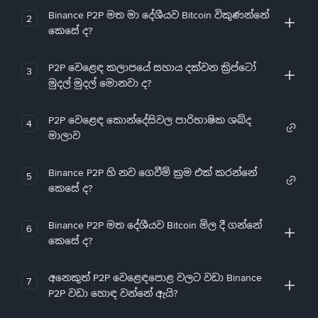
Binance P2P මත මා දේශීයව Bitcoin විකුණන්නේ
2
කෙසේ ද?
P2P වෙළෙඳ කලාපයේ සහාය දක්වන ක්‍රිප්ටෝ
3
මුදල් මුදල් මොනවා ද?
P2P වෙළෙඳ කොන්දේසිවල පාරිභාෂික ශබ්ද
4
මාලාව
Binance P2P හි නව ගෙවීම් ක්‍රම එක් කරන්නේ
5
කෙසේ ද?
Binance P2P මත දේශීයව Bitcoin මිල දී ගන්නේ
6
කෙසේ ද?
අනෙකුත් P2P වෙළෙඳපොළ වලට වඩා Binance
7
P2P වඩා හොඳ වන්නේ ඇයි?