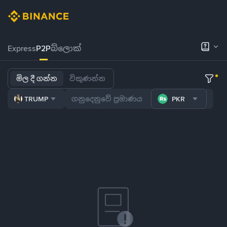
Express
P2P
බ්ලොක්
මිල දී ගන්න
විකුණන්න
TRUMP
PKR