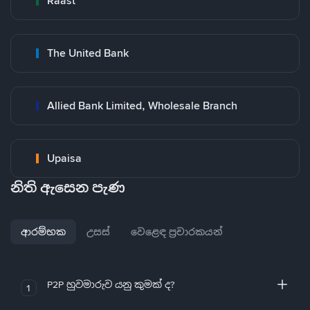
Raast
The United Bank
Allied Bank Limited, Wholesale Branch
Upaisa
නිති ඇසෙන පැණ
ආරම්භක
උසස්
වෙළෙඳ ප්‍රචාරකයන්
P2P හුවමාරුව යනු කුමක් ද?
1