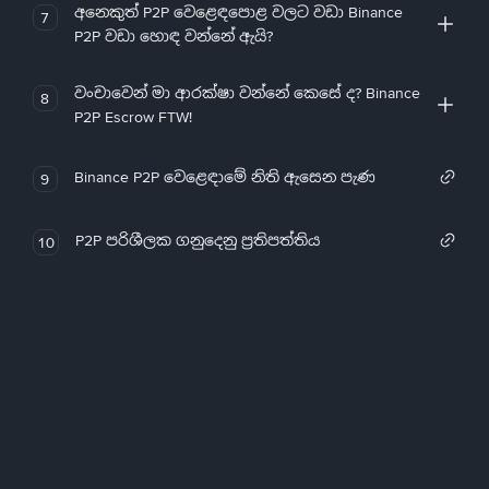
අනෙකුත් P2P වෙළෙඳපොළ වලට වඩා Binance
7
P2P වඩා හොඳ වන්නේ ඇයි?
වංචාවෙන් මා ආරක්ෂා වන්නේ කෙසේ ද? Binance
8
P2P Escrow FTW!
Binance P2P වෙළෙඳාමේ නිති ඇසෙන පැණ
9
P2P පරිශීලක ගනුදෙනු ප්‍රතිපත්තිය
10