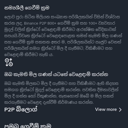
නම්‍යශීලී ගෙවීම් ක්‍රම
ලොව පුරා සිටින මිලියන සංඛ්‍යාත පරිශීලකයින් විසින් විශ්වාස
කරන ලද, Binance P2P 800+ ගෙවීම් ක්‍රම සහ 100+ ව්‍යවහාර
මුදල් වලින් ක්‍රිප්ටෝ වෙළෙඳාම් කිරීමට ආරක්ෂිත වේදිකාවක්
සපයයි.විවෘත ක්‍රිප්ටෝ වෙළෙඳපොළක තමන් කැමති මිල ගණන්
සහ ගෙවීම් ක්‍රම සකසන අතර ම, පරිශීලකයින්ට ඍජුව වෙනත්
පරිශීලකයින් සමග ක්‍රිප්ටෝ මිල දී ගැනීමට, විකිණීමට සහ
වෙළෙඳාම් කිරීමට හැකි ය.
ඔබ කැමති මිල ගණන් යටතේ වෙළෙඳාම් කරන්න
ඔබ කැමති මිලකට මිල දී ගැනීමට සහ විකිණීමට ඇති නිදහස
සමගග ක්‍රිප්ටෝ මුදල් වෙළෙඳාම් කරන්න. පවතින දීමනාවලින්
මිල දී ගන්න හෝ විකුණන්න, නැතහොත් ඔබේ ම මිල සකස්
කරගැනීමට වෙළෙඳ දැන්වීම් නිර්මාණය කරන්න.
P2P බ්ලොග්
View more
ප්‍රමුඛ ගෙවීම් ක්‍රම