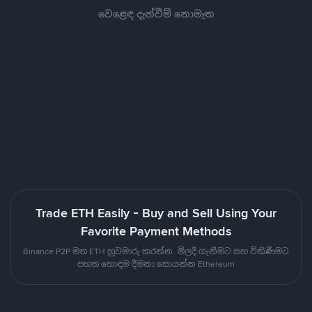
වෙළෙඳ දැන්වීම් නොමැත
Trade ETH Easily - Buy and Sell Using Your
Favorite Payment Methods
Binance P2P මත ETH හුවමාරු කරන්න. මිලදී ගැනීමට සහ විකිණීමට
පහත හොඳම දීමනා සොයන්න Ethereum