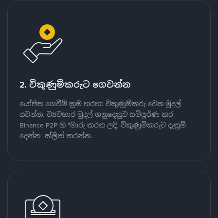
2. විකුණුම්කරුට ගෙවන්න
යෝජිත ගෙවීම් ක්‍රම හරහා විකුණුම්කරු වෙත මුදල්
යවන්න. ව්‍යවහාර මුදල් ගනුදෙනුව සම්පූර්ණ කර
Binance P2P හි "මාරු කරන ලදි, විකුණුම්කරුට දැනුම්
දෙන්න" ක්ලික් කරන්න.