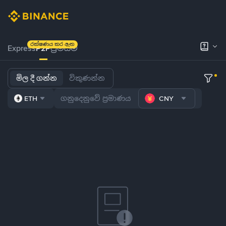
රක්ෂණය කර ඇත
Express
P2P
ප්‍රිමියම්
මිල දී ගන්න
විකුණන්න
ETH
CNY