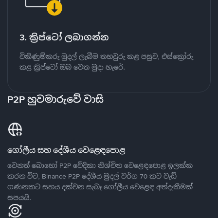
3. ක්‍රිප්ටෝ ලබාගන්න
විකිණුම්කරු මුදල් ලැබීම තහවුරු කළ පසුව, එස්ක්‍රෝරු
කළ ක්‍රිප්ටෝ ඔබ වෙත මුදා හැරේ.
P2P හුවමාරුවේ වාසි
ගෝලීය සහ දේශීය වෙළෙඳපොළ
වෙනත් බොහෝ P2P වේදිකා නිශ්චිත වෙළෙඳපොළ ඉලක්ක
කරන විට, Binance P2P දේශීය මුදල් වර්ග 70 කට වැඩි
ගණනකට සහය දක්වන සැබෑ ගෝලීය වෙළෙඳ අත්දැකීමක්
සපයයි.