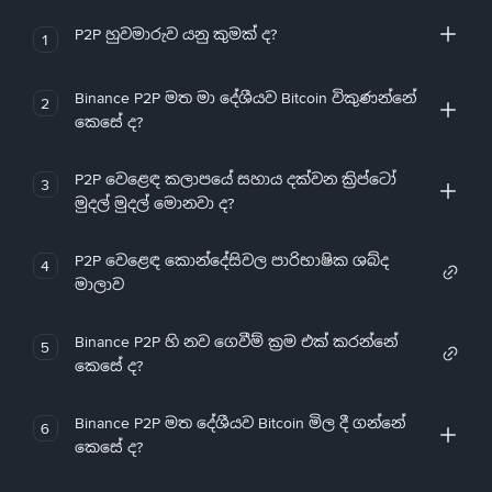
P2P හුවමාරුව යනු කුමක් ද?
1
Binance P2P මත මා දේශීයව Bitcoin විකුණන්නේ
2
කෙසේ ද?
P2P වෙළෙඳ කලාපයේ සහාය දක්වන ක්‍රිප්ටෝ
3
මුදල් මුදල් මොනවා ද?
P2P වෙළෙඳ කොන්දේසිවල පාරිභාෂික ශබ්ද
4
මාලාව
Binance P2P හි නව ගෙවීම් ක්‍රම එක් කරන්නේ
5
කෙසේ ද?
Binance P2P මත දේශීයව Bitcoin මිල දී ගන්නේ
6
කෙසේ ද?