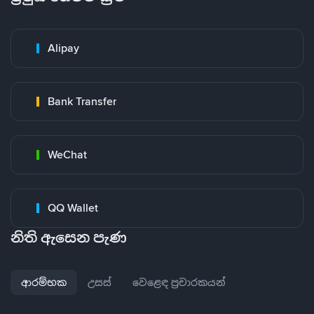
Alipay
Bank Transfer
WeChat
QQ Wallet
නිති ඇසෙන පැණ
ආරම්භක
උසස්
වෙළෙඳ ප්‍රචාරකයන්