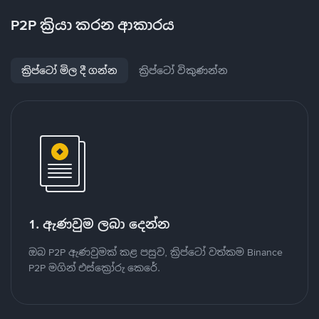
P2P ක්‍රියා කරන ආකාරය
ක්‍රිප්ටෝ මිල දී ගන්න
ක්‍රිප්ටෝ විකුණන්න
1. ඇණවුම ලබා දෙන්න
ඔබ P2P ඇණවුමක් කළ පසුව, ක්‍රිප්ටෝ වත්කම Binance
P2P මගින් එස්ක්‍රෝරු කෙරේ.