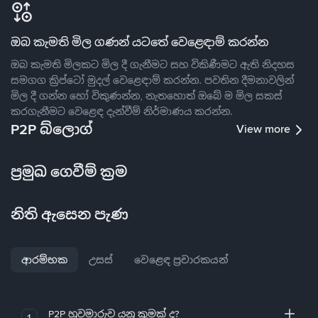
ඔබ කැමති මිල ගණන් යටතේ වෙළෙඳාම් කරන්න
ඔබ කැමති මිලකට මිල දී ගැනීමට සහ විකිණීමට ඇති නිදහස
සමගග ක්‍රිප්ටෝ මුදල් වෙළෙඳාම් කරන්න. පවතින දීමනාවලින්
මිල දී ගන්න හෝ විකුණන්න, නැතහොත් ඔබේ ම මිල සකස්
කරගැනීමට වෙළෙඳ දැන්වීම් නිර්මාණය කරන්න.
P2P බ්ලොග්
View more
ප්‍රමුඛ ගෙවීම් ක්‍රම
නිති ඇසෙන පැණ
ආරම්භක
උසස්
වෙළෙඳ ප්‍රචාරකයන්
P2P හුවමාරුව යනු කුමක් ද?
1