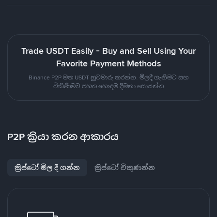
Trade USDT Easily - Buy and Sell Using Your
Favorite Payment Methods
Binance P2P මත USDT හුවමාරු කරන්න. මිලදී ගැනීමට සහ
විකිණීමට පහත හොඳම දීමනා සොයන්න
P2P ක්‍රියා කරන ආකාරය
ක්‍රිප්ටෝ මිල දී ගන්න
ක්‍රිප්ටෝ විකුණන්න