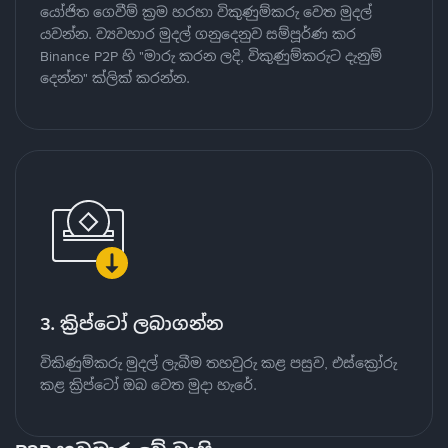
යෝජිත ගෙවීම් ක්‍රම හරහා විකුණුම්කරු වෙත මුදල්
යවන්න. ව්‍යවහාර මුදල් ගනුදෙනුව සම්පූර්ණ කර
Binance P2P හි "මාරු කරන ලදි, විකුණුම්කරුට දැනුම්
දෙන්න" ක්ලික් කරන්න.
3. ක්‍රිප්ටෝ ලබාගන්න
විකිණුම්කරු මුදල් ලැබීම තහවුරු කළ පසුව, එස්ක්‍රෝරු
කළ ක්‍රිප්ටෝ ඔබ වෙත මුදා හැරේ.