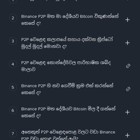
Binance P2P මත මා දේශීයව Bitcoin විකුණන්නේ
2
කෙසේ ද?
P2P වෙළෙඳ කලාපයේ සහාය දක්වන ක්‍රිප්ටෝ
3
මුදල් මුදල් මොනවා ද?
P2P වෙළෙඳ කොන්දේසිවල පාරිභාෂික ශබ්ද
4
මාලාව
Binance P2P හි නව ගෙවීම් ක්‍රම එක් කරන්නේ
5
කෙසේ ද?
Binance P2P මත දේශීයව Bitcoin මිල දී ගන්නේ
6
කෙසේ ද?
අනෙකුත් P2P වෙළෙඳපොළ වලට වඩා Binance
7
P2P වඩා හොඳ වන්නේ ඇයි?