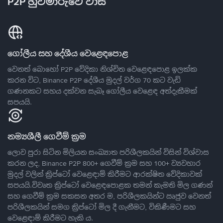
P2P හුවමාරුවේ වාසි
ගෝලීය සහ දේශීය වෙළෙඳපොළ
වෙනත් බොහෝ P2P වේදිකා නිශ්චිත වෙළෙඳපොළ ඉලක්ක
කරන විට, Binance P2P දේශීය මුදල් වර්ග 70 කට වැඩි
ගණනකට සහය දක්වන සැබෑ ගෝලීය වෙළෙඳ අත්දැකීමක්
සපයයි.
නම්‍යශීලී ගෙවීම් ක්‍රම
ලොව පුරා සිටින මිලියන සංඛ්‍යාත පරිශීලකයින් විසින් විශ්වාස
කරන ලද, Binance P2P 800+ ගෙවීම් ක්‍රම සහ 100+ ව්‍යවහාර
මුදල් වලින් ක්‍රිප්ටෝ වෙළෙඳාම් කිරීමට ආරක්ෂිත වේදිකාවක්
සපයයි.විවෘත ක්‍රිප්ටෝ වෙළෙඳපොළක තමන් කැමති මිල ගණන්
සහ ගෙවීම් ක්‍රම සකසන අතර ම, පරිශීලකයින්ට ඍජුව වෙනත්
පරිශීලකයින් සමග ක්‍රිප්ටෝ මිල දී ගැනීමට, විකිණීමට සහ
වෙළෙඳාම් කිරීමට හැකි ය.