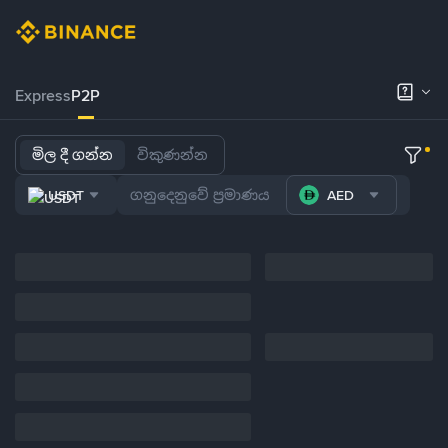
Express
P2P
මිල දී ගන්න
විකුණන්න
USDT
AED