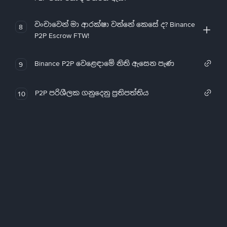
වංචාවෙන් මා ආරක්ෂා වන්නේ කෙසේ ද? Binance
8
P2P Escrow FTW!
Binance P2P වෙළෙඳාමේ නිති ඇසෙන පැණ
9
P2P පරිශීලක ගනුදෙනු ප්‍රතිපත්තිය
10