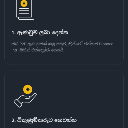
1. ඇණවුම ලබා දෙන්න
ඔබ P2P ඇණවුමක් කළ පසුව, ක්‍රිප්ටෝ වත්කම Binance
P2P මගින් එස්ක්‍රෝරු කෙරේ.
2. විකුණුම්කරුට ගෙවන්න