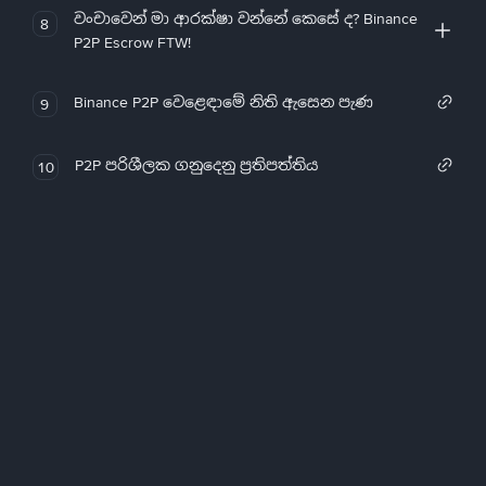
වංචාවෙන් මා ආරක්ෂා වන්නේ කෙසේ ද? Binance
8
P2P Escrow FTW!
Binance P2P වෙළෙඳාමේ නිති ඇසෙන පැණ
9
P2P පරිශීලක ගනුදෙනු ප්‍රතිපත්තිය
10