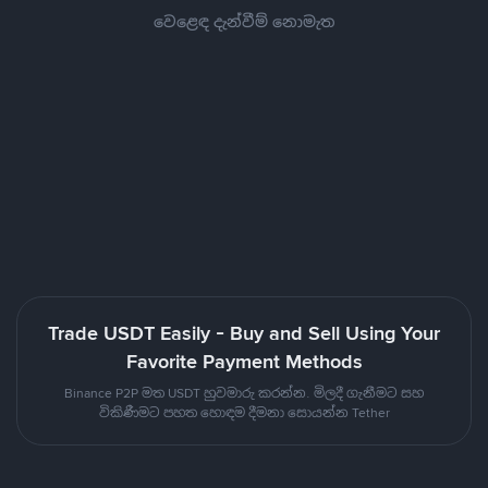
වෙළෙඳ දැන්වීම් නොමැත
Trade USDT Easily - Buy and Sell Using Your
Favorite Payment Methods
Binance P2P මත USDT හුවමාරු කරන්න. මිලදී ගැනීමට සහ
විකිණීමට පහත හොඳම දීමනා සොයන්න Tether