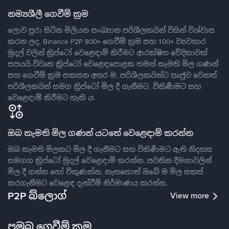
නම්‍යශීලී ගෙවීම් ක්‍රම
ලොව පුරා සිටින මිලියන සංඛ්‍යාත පරිශීලකයින් විසින් විශ්වාස
කරන ලද, Binance P2P 800+ ගෙවීම් ක්‍රම සහ 100+ ව්‍යවහාර
මුදල් වලින් ක්‍රිප්ටෝ වෙළෙඳාම් කිරීමට ආරක්ෂිත වේදිකාවක්
සපයයි.විවෘත ක්‍රිප්ටෝ වෙළෙඳපොළක තමන් කැමති මිල ගණන්
සහ ගෙවීම් ක්‍රම සකසන අතර ම, පරිශීලකයින්ට ඍජුව වෙනත්
පරිශීලකයින් සමග ක්‍රිප්ටෝ මිල දී ගැනීමට, විකිණීමට සහ
වෙළෙඳාම් කිරීමට හැකි ය.
ඔබ කැමති මිල ගණන් යටතේ වෙළෙඳාම් කරන්න
ඔබ කැමති මිලකට මිල දී ගැනීමට සහ විකිණීමට ඇති නිදහස
සමගග ක්‍රිප්ටෝ මුදල් වෙළෙඳාම් කරන්න. පවතින දීමනාවලින්
මිල දී ගන්න හෝ විකුණන්න, නැතහොත් ඔබේ ම මිල සකස්
කරගැනීමට වෙළෙඳ දැන්වීම් නිර්මාණය කරන්න.
P2P බ්ලොග්
View more
ප්‍රමුඛ ගෙවීම් ක්‍රම