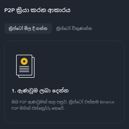
P2P ක්‍රියා කරන ආකාරය
ක්‍රිප්ටෝ මිල දී ගන්න
ක්‍රිප්ටෝ විකුණන්න
1. ඇණවුම ලබා දෙන්න
ඔබ P2P ඇණවුමක් කළ පසුව, ක්‍රිප්ටෝ වත්කම Binance
P2P මගින් එස්ක්‍රෝරු කෙරේ.