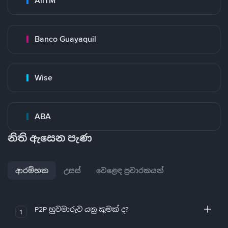
AirTM
Banco Guayaquil
Wise
ABA
නිති ඇසෙන පැණ
ආරම්භක
උසස්
වෙළෙඳ ප්‍රචාරකයන්
P2P හුවමාරුව යනු කුමක් ද?
1