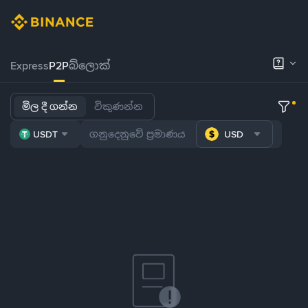
Express
P2P
බ්ලොක්
මිල දී ගන්න
විකුණන්න
USDT
USD