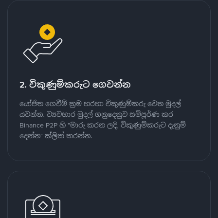
2. විකුණුම්කරුට ගෙවන්න
යෝජිත ගෙවීම් ක්‍රම හරහා විකුණුම්කරු වෙත මුදල්
යවන්න. ව්‍යවහාර මුදල් ගනුදෙනුව සම්පූර්ණ කර
Binance P2P හි "මාරු කරන ලදි, විකුණුම්කරුට දැනුම්
දෙන්න" ක්ලික් කරන්න.