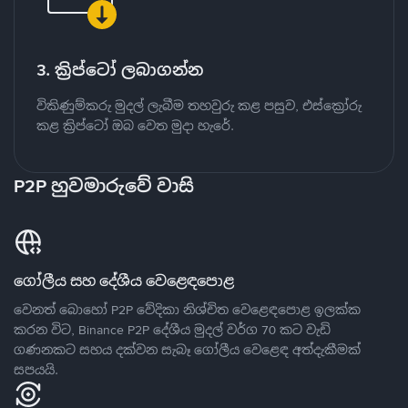
3. ක්‍රිප්ටෝ ලබාගන්න
විකිණුම්කරු මුදල් ලැබීම තහවුරු කළ පසුව, එස්ක්‍රෝරු
කළ ක්‍රිප්ටෝ ඔබ වෙත මුදා හැරේ.
P2P හුවමාරුවේ වාසි
ගෝලීය සහ දේශීය වෙළෙඳපොළ
වෙනත් බොහෝ P2P වේදිකා නිශ්චිත වෙළෙඳපොළ ඉලක්ක
කරන විට, Binance P2P දේශීය මුදල් වර්ග 70 කට වැඩි
ගණනකට සහය දක්වන සැබෑ ගෝලීය වෙළෙඳ අත්දැකීමක්
සපයයි.