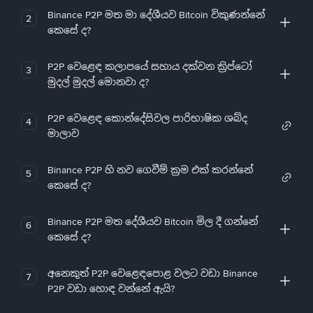
Binance P2P මත මා දේශීයව Bitcoin විකුණන්නේ
2
කෙසේ ද?
P2P වෙළෙඳ කලාපයේ සහාය දක්වන ක්‍රිප්ටෝ
3
මුදල් මුදල් මොනවා ද?
P2P වෙළෙඳ කොන්දේසිවල පාරිභාෂික ශබ්ද
4
මාලාව
Binance P2P හි නව ගෙවීම් ක්‍රම එක් කරන්නේ
5
කෙසේ ද?
Binance P2P මත දේශීයව Bitcoin මිල දී ගන්නේ
6
කෙසේ ද?
අනෙකුත් P2P වෙළෙඳපොළ වලට වඩා Binance
7
P2P වඩා හොඳ වන්නේ ඇයි?