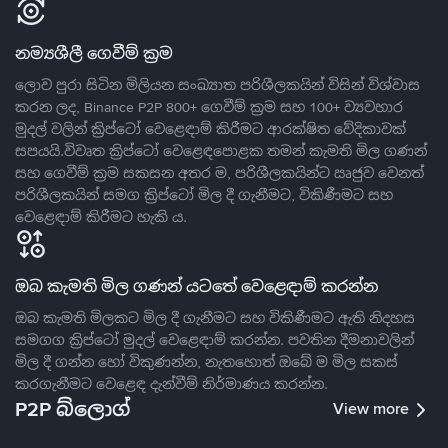
නම්‍යශීලී ගෙවීම් ක්‍රම
ලොව පුරා සිටින මිලියන සංඛ්‍යාත පරිශීලකයින් විසින් විශ්වාස
කරන ලද, Binance P2P 800+ ගෙවීම් ක්‍රම සහ 100+ ව්‍යවහාර
මුදල් වලින් ක්‍රිප්ටෝ වෙළෙඳාම් කිරීමට ආරක්ෂිත වේදිකාවක්
සපයයි.විවෘත ක්‍රිප්ටෝ වෙළෙඳපොළක තමන් කැමති මිල ගණන්
සහ ගෙවීම් ක්‍රම සකසන අතර ම, පරිශීලකයින්ට ඍජුව වෙනත්
පරිශීලකයින් සමග ක්‍රිප්ටෝ මිල දී ගැනීමට, විකිණීමට සහ
වෙළෙඳාම් කිරීමට හැකි ය.
ඔබ කැමති මිල ගණන් යටතේ වෙළෙඳාම් කරන්න
ඔබ කැමති මිලකට මිල දී ගැනීමට සහ විකිණීමට ඇති නිදහස
සමගග ක්‍රිප්ටෝ මුදල් වෙළෙඳාම් කරන්න. පවතින දීමනාවලින්
මිල දී ගන්න හෝ විකුණන්න, නැතහොත් ඔබේ ම මිල සකස්
කරගැනීමට වෙළෙඳ දැන්වීම් නිර්මාණය කරන්න.
P2P බ්ලොග්
View more