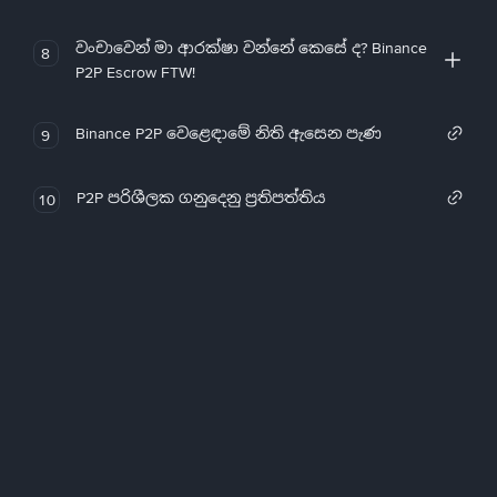
වංචාවෙන් මා ආරක්ෂා වන්නේ කෙසේ ද? Binance
8
P2P Escrow FTW!
Binance P2P වෙළෙඳාමේ නිති ඇසෙන පැණ
9
P2P පරිශීලක ගනුදෙනු ප්‍රතිපත්තිය
10