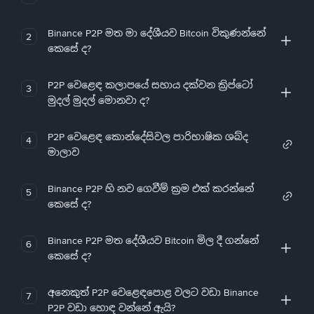
Binance P2P මත මා දේශීයව Bitcoin විකුණන්නේ
2
කෙසේ ද?
P2P වෙළෙඳ කලාපයේ සහාය දක්වන ක්‍රිප්ටෝ
3
මුදල් මුදල් මොනවා ද?
P2P වෙළෙඳ කොන්දේසිවල පාරිභාෂික ශබ්ද
4
මාලාව
Binance P2P හි නව ගෙවීම් ක්‍රම එක් කරන්නේ
5
කෙසේ ද?
Binance P2P මත දේශීයව Bitcoin මිල දී ගන්නේ
6
කෙසේ ද?
අනෙකුත් P2P වෙළෙඳපොළ වලට වඩා Binance
7
P2P වඩා හොඳ වන්නේ ඇයි?