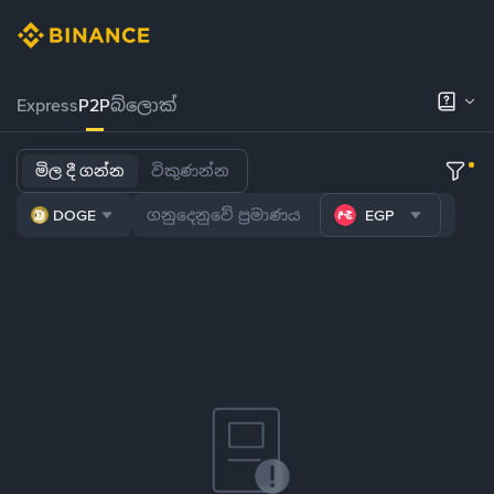
Express
P2P
බ්ලොක්
මිල දී ගන්න
විකුණන්න
DOGE
EGP