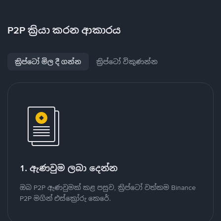
P2P ක්‍රියා කරන ආකාරය
ක්‍රිප්ටෝ මිල දී ගන්න
ක්‍රිප්ටෝ විකුණන්න
1. ඇණවුම ලබා දෙන්න
ඔබ P2P ඇණවුමක් කළ පසුව, ක්‍රිප්ටෝ වත්කම Binance
P2P මගින් එස්ක්‍රෝරු කෙරේ.