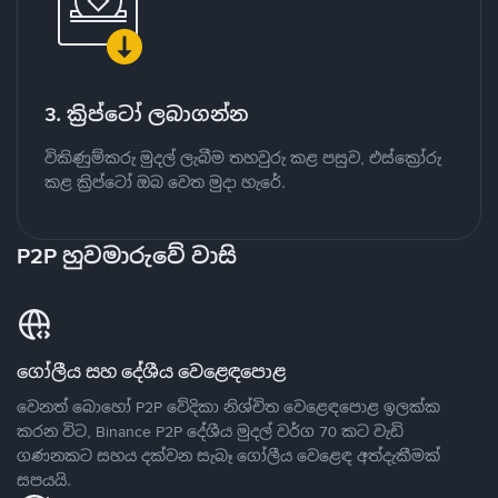
3. ක්‍රිප්ටෝ ලබාගන්න
විකිණුම්කරු මුදල් ලැබීම තහවුරු කළ පසුව, එස්ක්‍රෝරු
කළ ක්‍රිප්ටෝ ඔබ වෙත මුදා හැරේ.
P2P හුවමාරුවේ වාසි
ගෝලීය සහ දේශීය වෙළෙඳපොළ
වෙනත් බොහෝ P2P වේදිකා නිශ්චිත වෙළෙඳපොළ ඉලක්ක
කරන විට, Binance P2P දේශීය මුදල් වර්ග 70 කට වැඩි
ගණනකට සහය දක්වන සැබෑ ගෝලීය වෙළෙඳ අත්දැකීමක්
සපයයි.