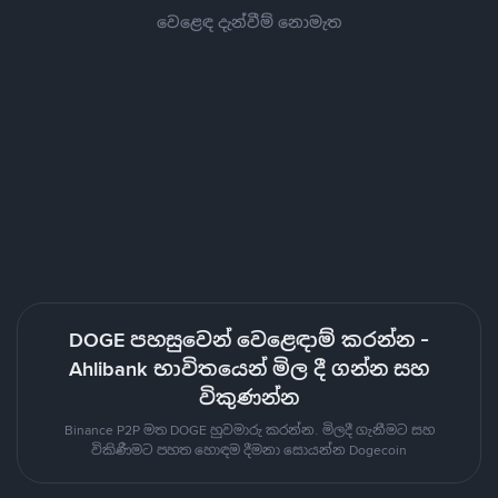
වෙළෙඳ දැන්වීම් නොමැත
DOGE පහසුවෙන් වෙළෙඳාම් කරන්න -
Ahlibank භාවිතයෙන් මිල දී ගන්න සහ
විකුණන්න
Binance P2P මත DOGE හුවමාරු කරන්න. මිලදී ගැනීමට සහ
විකිණීමට පහත හොඳම දීමනා සොයන්න Dogecoin