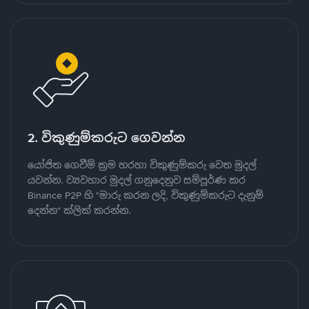
2. විකුණුම්කරුට ගෙවන්න
යෝජිත ගෙවීම් ක්‍රම හරහා විකුණුම්කරු වෙත මුදල්
යවන්න. ව්‍යවහාර මුදල් ගනුදෙනුව සම්පූර්ණ කර
Binance P2P හි "මාරු කරන ලදි, විකුණුම්කරුට දැනුම්
දෙන්න" ක්ලික් කරන්න.