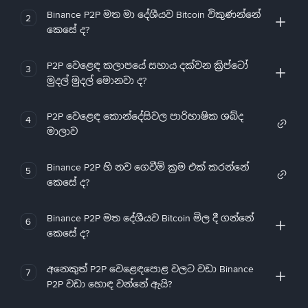
Binance P2P මත මා දේශීයව Bitcoin විකුණන්නේ
2
කෙසේ ද?
P2P වෙළෙඳ කලාපයේ සහාය දක්වන ක්‍රිප්ටෝ
3
මුදල් මුදල් මොනවා ද?
P2P වෙළෙඳ කොන්දේසිවල පාරිභාෂික ශබ්ද
4
මාලාව
Binance P2P හි නව ගෙවීම් ක්‍රම එක් කරන්නේ
5
කෙසේ ද?
Binance P2P මත දේශීයව Bitcoin මිල දී ගන්නේ
6
කෙසේ ද?
අනෙකුත් P2P වෙළෙඳපොළ වලට වඩා Binance
7
P2P වඩා හොඳ වන්නේ ඇයි?