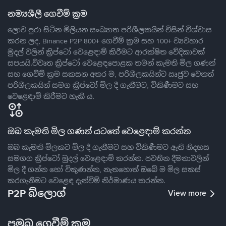
නම්‍යශීලී ගෙවීම් ක්‍රම
ලොව පුරා සිටින මිලියන සංඛ්‍යාත පරිශීලකයින් විසින් විශ්වාස
කරන ලද, Binance P2P 800+ ගෙවීම් ක්‍රම සහ 100+ ව්‍යවහාර
මුදල් වලින් ක්‍රිප්ටෝ වෙළෙඳාම් කිරීමට ආරක්ෂිත වේදිකාවක්
සපයයි.විවෘත ක්‍රිප්ටෝ වෙළෙඳපොළක තමන් කැමති මිල ගණන්
සහ ගෙවීම් ක්‍රම සකසන අතර ම, පරිශීලකයින්ට ඍජුව වෙනත්
පරිශීලකයින් සමග ක්‍රිප්ටෝ මිල දී ගැනීමට, විකිණීමට සහ
වෙළෙඳාම් කිරීමට හැකි ය.
ඔබ කැමති මිල ගණන් යටතේ වෙළෙඳාම් කරන්න
ඔබ කැමති මිලකට මිල දී ගැනීමට සහ විකිණීමට ඇති නිදහස
සමගග ක්‍රිප්ටෝ මුදල් වෙළෙඳාම් කරන්න. පවතින දීමනාවලින්
මිල දී ගන්න හෝ විකුණන්න, නැතහොත් ඔබේ ම මිල සකස්
කරගැනීමට වෙළෙඳ දැන්වීම් නිර්මාණය කරන්න.
P2P බ්ලොග්
View more
ප්‍රමුඛ ගෙවීම් ක්‍රම