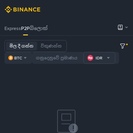
Express
P2P
බ්ලොක්
මිල දී ගන්න
විකුණන්න
BTC
IDR