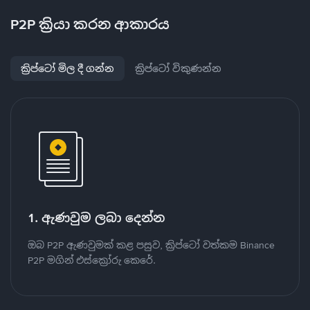
P2P ක්‍රියා කරන ආකාරය
ක්‍රිප්ටෝ මිල දී ගන්න
ක්‍රිප්ටෝ විකුණන්න
1. ඇණවුම ලබා දෙන්න
ඔබ P2P ඇණවුමක් කළ පසුව, ක්‍රිප්ටෝ වත්කම Binance
P2P මගින් එස්ක්‍රෝරු කෙරේ.