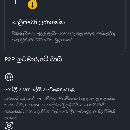
3. ක්‍රිප්ටෝ ලබාගන්න
විකිණුම්කරු මුදල් ලැබීම තහවුරු කළ පසුව, එස්ක්‍රෝරු
කළ ක්‍රිප්ටෝ ඔබ වෙත මුදා හැරේ.
P2P හුවමාරුවේ වාසි
ගෝලීය සහ දේශීය වෙළෙඳපොළ
වෙනත් බොහෝ P2P වේදිකා නිශ්චිත වෙළෙඳපොළ ඉලක්ක
කරන විට, Binance P2P දේශීය මුදල් වර්ග 70 කට වැඩි
ගණනකට සහය දක්වන සැබෑ ගෝලීය වෙළෙඳ අත්දැකීමක්
සපයයි.