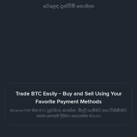
වෙළෙඳ දැන්වීම් නොමැත
Trade BTC Easily - Buy and Sell Using Your
Favorite Payment Methods
Binance P2P මත BTC හුවමාරු කරන්න. මිලදී ගැනීමට සහ විකිණීමට
පහත හොඳම දීමනා සොයන්න Bitcoin