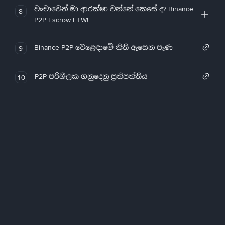
වංචාවෙන් මා ආරක්ෂා වන්නේ කෙසේ ද? Binance
8
P2P Escrow FTW!
Binance P2P වෙළෙඳාමේ නිති ඇසෙන පැණ
9
P2P පරිශීලක ගනුදෙනු ප්‍රතිපත්තිය
10