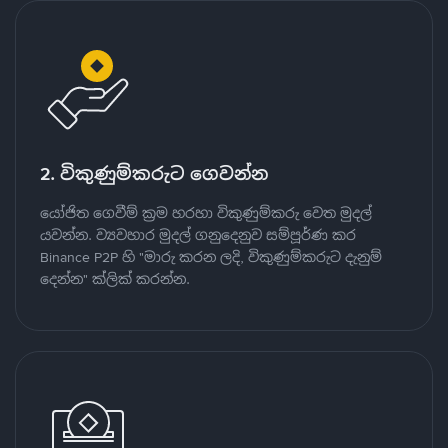
2. විකුණුම්කරුට ගෙවන්න
යෝජිත ගෙවීම් ක්‍රම හරහා විකුණුම්කරු වෙත මුදල්
යවන්න. ව්‍යවහාර මුදල් ගනුදෙනුව සම්පූර්ණ කර
Binance P2P හි "මාරු කරන ලදි, විකුණුම්කරුට දැනුම්
දෙන්න" ක්ලික් කරන්න.