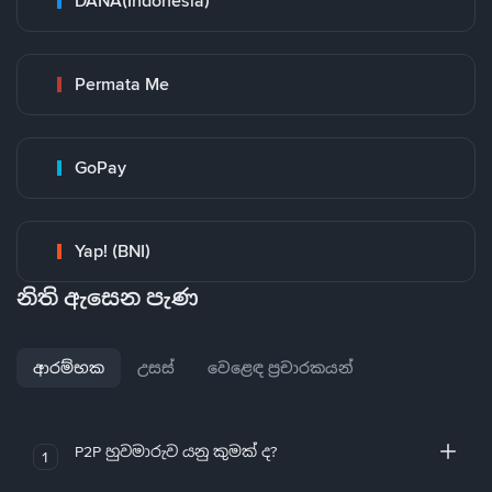
DANA(Indonesia)
Permata Me
GoPay
Yap! (BNI)
නිති ඇසෙන පැණ
ආරම්භක
උසස්
වෙළෙඳ ප්‍රචාරකයන්
P2P හුවමාරුව යනු කුමක් ද?
1