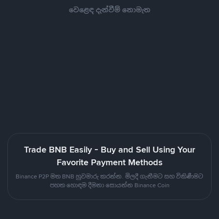
වෙළෙඳ දැන්වීම් නොමැත
Trade BNB Easily - Buy and Sell Using Your
Favorite Payment Methods
Binance P2P මත BNB හුවමාරු කරන්න. මිලදී ගැනීමට සහ විකිණීමට
පහත හොඳම දීමනා සොයන්න Binance Coin