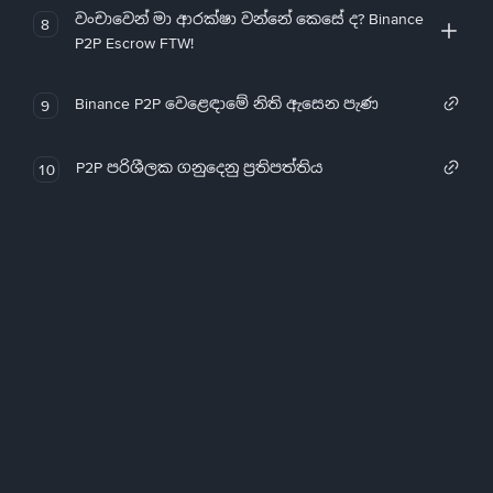
වංචාවෙන් මා ආරක්ෂා වන්නේ කෙසේ ද? Binance
8
P2P Escrow FTW!
Binance P2P වෙළෙඳාමේ නිති ඇසෙන පැණ
9
P2P පරිශීලක ගනුදෙනු ප්‍රතිපත්තිය
10