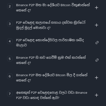
Binance P2P මත මා දේශීයව Bitcoin විකුණන්නේ
2
කෙසේ ද?
P2P වෙළෙඳ කලාපයේ සහාය දක්වන ක්‍රිප්ටෝ
3
මුදල් මුදල් මොනවා ද?
P2P වෙළෙඳ කොන්දේසිවල පාරිභාෂික ශබ්ද
4
මාලාව
Binance P2P හි නව ගෙවීම් ක්‍රම එක් කරන්නේ
5
කෙසේ ද?
Binance P2P මත දේශීයව Bitcoin මිල දී ගන්නේ
6
කෙසේ ද?
අනෙකුත් P2P වෙළෙඳපොළ වලට වඩා Binance
7
P2P වඩා හොඳ වන්නේ ඇයි?