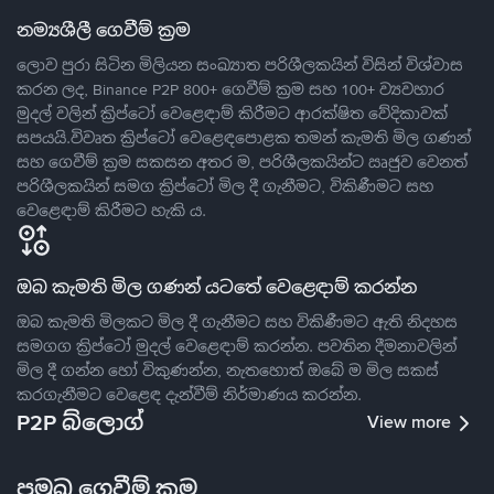
නම්‍යශීලී ගෙවීම් ක්‍රම
ලොව පුරා සිටින මිලියන සංඛ්‍යාත පරිශීලකයින් විසින් විශ්වාස
කරන ලද, Binance P2P 800+ ගෙවීම් ක්‍රම සහ 100+ ව්‍යවහාර
මුදල් වලින් ක්‍රිප්ටෝ වෙළෙඳාම් කිරීමට ආරක්ෂිත වේදිකාවක්
සපයයි.විවෘත ක්‍රිප්ටෝ වෙළෙඳපොළක තමන් කැමති මිල ගණන්
සහ ගෙවීම් ක්‍රම සකසන අතර ම, පරිශීලකයින්ට ඍජුව වෙනත්
පරිශීලකයින් සමග ක්‍රිප්ටෝ මිල දී ගැනීමට, විකිණීමට සහ
වෙළෙඳාම් කිරීමට හැකි ය.
ඔබ කැමති මිල ගණන් යටතේ වෙළෙඳාම් කරන්න
ඔබ කැමති මිලකට මිල දී ගැනීමට සහ විකිණීමට ඇති නිදහස
සමගග ක්‍රිප්ටෝ මුදල් වෙළෙඳාම් කරන්න. පවතින දීමනාවලින්
මිල දී ගන්න හෝ විකුණන්න, නැතහොත් ඔබේ ම මිල සකස්
කරගැනීමට වෙළෙඳ දැන්වීම් නිර්මාණය කරන්න.
P2P බ්ලොග්
View more
ප්‍රමුඛ ගෙවීම් ක්‍රම