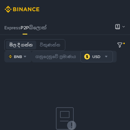
Express
P2P
බ්ලොක්
මිල දී ගන්න
විකුණන්න
BNB
USD