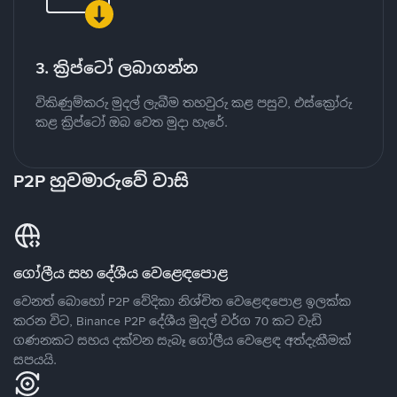
3. ක්‍රිප්ටෝ ලබාගන්න
විකිණුම්කරු මුදල් ලැබීම තහවුරු කළ පසුව, එස්ක්‍රෝරු
කළ ක්‍රිප්ටෝ ඔබ වෙත මුදා හැරේ.
P2P හුවමාරුවේ වාසි
ගෝලීය සහ දේශීය වෙළෙඳපොළ
වෙනත් බොහෝ P2P වේදිකා නිශ්චිත වෙළෙඳපොළ ඉලක්ක
කරන විට, Binance P2P දේශීය මුදල් වර්ග 70 කට වැඩි
ගණනකට සහය දක්වන සැබෑ ගෝලීය වෙළෙඳ අත්දැකීමක්
සපයයි.