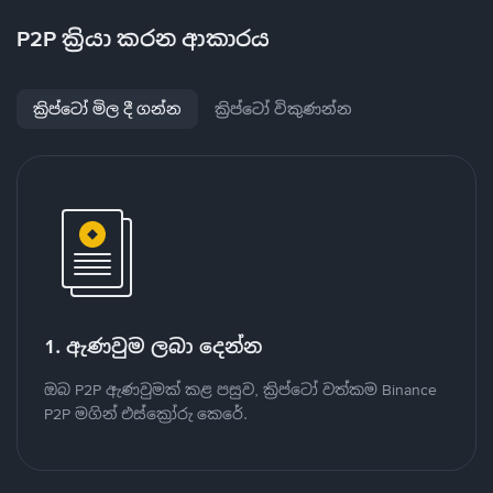
P2P ක්‍රියා කරන ආකාරය
ක්‍රිප්ටෝ මිල දී ගන්න
ක්‍රිප්ටෝ විකුණන්න
1. ඇණවුම ලබා දෙන්න
ඔබ P2P ඇණවුමක් කළ පසුව, ක්‍රිප්ටෝ වත්කම Binance
P2P මගින් එස්ක්‍රෝරු කෙරේ.