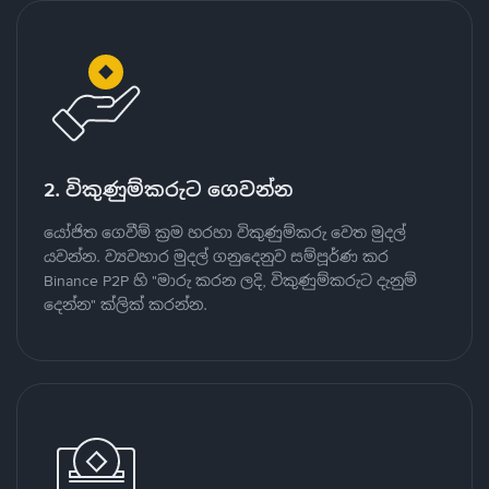
2. විකුණුම්කරුට ගෙවන්න
යෝජිත ගෙවීම් ක්‍රම හරහා විකුණුම්කරු වෙත මුදල්
යවන්න. ව්‍යවහාර මුදල් ගනුදෙනුව සම්පූර්ණ කර
Binance P2P හි "මාරු කරන ලදි, විකුණුම්කරුට දැනුම්
දෙන්න" ක්ලික් කරන්න.