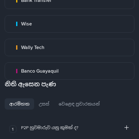
Bank Transfer
Wise
Wally Tech
Banco Guayaquil
නිති ඇසෙන පැණ
ආරම්භක
උසස්
වෙළෙඳ ප්‍රචාරකයන්
P2P හුවමාරුව යනු කුමක් ද?
1