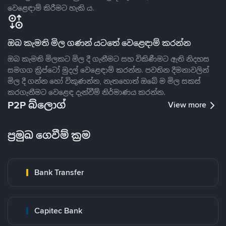
වෙළෙඳාම් කිරීමට හැකි ය.
ඔබ කැමති මිල ගණන් යටතේ වෙළෙඳාම් කරන්න
ඔබ කැමති මිලකට මිල දී ගැනීමට සහ විකිණීමට ඇති නිදහස
සමගග ක්‍රිප්ටෝ මුදල් වෙළෙඳාම් කරන්න. පවතින දීමනාවලින්
මිල දී ගන්න හෝ විකුණන්න, නැතහොත් ඔබේ ම මිල සකස්
කරගැනීමට වෙළෙඳ දැන්වීම් නිර්මාණය කරන්න.
P2P බ්ලොග්
View more
ප්‍රමුඛ ගෙවීම් ක්‍රම
Bank Transfer
Capitec Bank