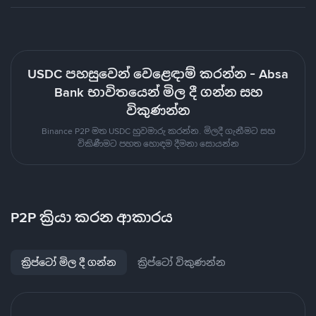
USDC පහසුවෙන් වෙළෙඳාම් කරන්න - Absa
Bank භාවිතයෙන් මිල දී ගන්න සහ
විකුණන්න
Binance P2P මත USDC හුවමාරු කරන්න. මිලදී ගැනීමට සහ
විකිණීමට පහත හොඳම දීමනා සොයන්න
P2P ක්‍රියා කරන ආකාරය
ක්‍රිප්ටෝ මිල දී ගන්න
ක්‍රිප්ටෝ විකුණන්න