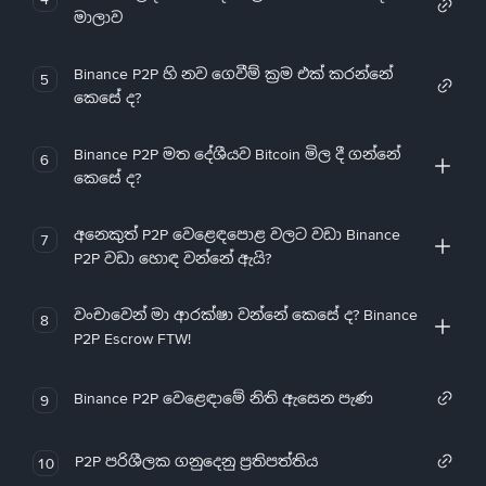
මාලාව
Binance P2P හි නව ගෙවීම් ක්‍රම එක් කරන්නේ
5
කෙසේ ද?
Binance P2P මත දේශීයව Bitcoin මිල දී ගන්නේ
6
කෙසේ ද?
අනෙකුත් P2P වෙළෙඳපොළ වලට වඩා Binance
7
P2P වඩා හොඳ වන්නේ ඇයි?
වංචාවෙන් මා ආරක්ෂා වන්නේ කෙසේ ද? Binance
8
P2P Escrow FTW!
Binance P2P වෙළෙඳාමේ නිති ඇසෙන පැණ
9
P2P පරිශීලක ගනුදෙනු ප්‍රතිපත්තිය
10