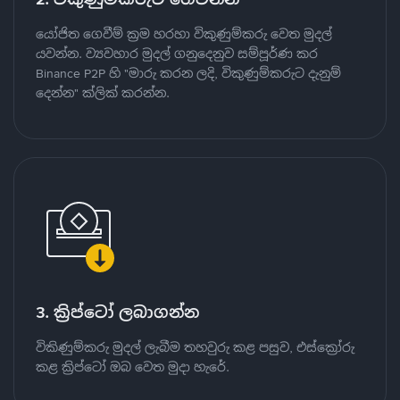
යෝජිත ගෙවීම් ක්‍රම හරහා විකුණුම්කරු වෙත මුදල්
යවන්න. ව්‍යවහාර මුදල් ගනුදෙනුව සම්පූර්ණ කර
Binance P2P හි "මාරු කරන ලදි, විකුණුම්කරුට දැනුම්
දෙන්න" ක්ලික් කරන්න.
3. ක්‍රිප්ටෝ ලබාගන්න
විකිණුම්කරු මුදල් ලැබීම තහවුරු කළ පසුව, එස්ක්‍රෝරු
කළ ක්‍රිප්ටෝ ඔබ වෙත මුදා හැරේ.