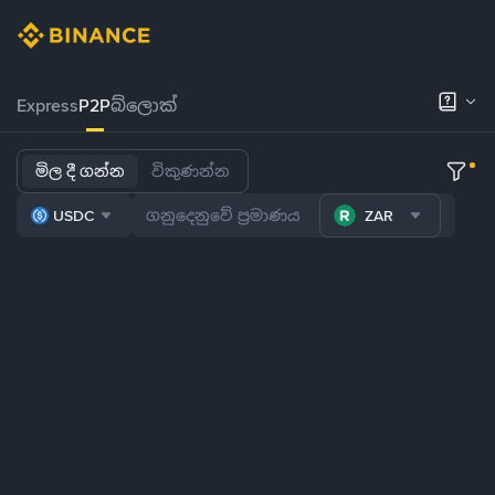
Express
P2P
බ්ලොක්
මිල දී ගන්න
විකුණන්න
USDC
ZAR