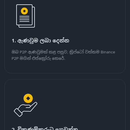
1. ඇණවුම ලබා දෙන්න
ඔබ P2P ඇණවුමක් කළ පසුව, ක්‍රිප්ටෝ වත්කම Binance
P2P මගින් එස්ක්‍රෝරු කෙරේ.
2. විකුණුම්කරුට ගෙවන්න