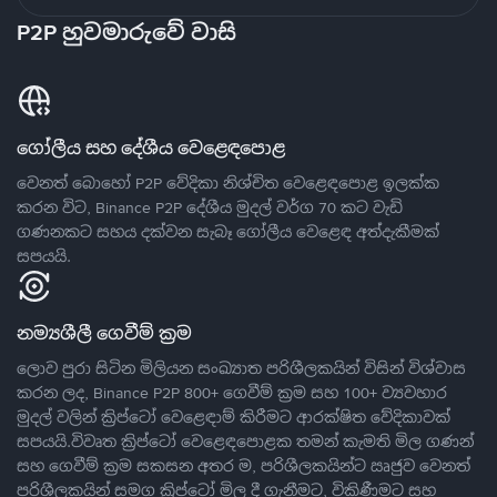
P2P හුවමාරුවේ වාසි
ගෝලීය සහ දේශීය වෙළෙඳපොළ
වෙනත් බොහෝ P2P වේදිකා නිශ්චිත වෙළෙඳපොළ ඉලක්ක
කරන විට, Binance P2P දේශීය මුදල් වර්ග 70 කට වැඩි
ගණනකට සහය දක්වන සැබෑ ගෝලීය වෙළෙඳ අත්දැකීමක්
සපයයි.
නම්‍යශීලී ගෙවීම් ක්‍රම
ලොව පුරා සිටින මිලියන සංඛ්‍යාත පරිශීලකයින් විසින් විශ්වාස
කරන ලද, Binance P2P 800+ ගෙවීම් ක්‍රම සහ 100+ ව්‍යවහාර
මුදල් වලින් ක්‍රිප්ටෝ වෙළෙඳාම් කිරීමට ආරක්ෂිත වේදිකාවක්
සපයයි.විවෘත ක්‍රිප්ටෝ වෙළෙඳපොළක තමන් කැමති මිල ගණන්
සහ ගෙවීම් ක්‍රම සකසන අතර ම, පරිශීලකයින්ට ඍජුව වෙනත්
පරිශීලකයින් සමග ක්‍රිප්ටෝ මිල දී ගැනීමට, විකිණීමට සහ