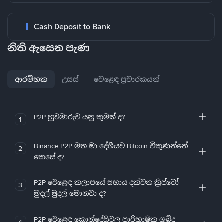
Cash Deposit to Bank
නිති ඇසෙන පැණ
ආරම්භක
උසස්
වෙළෙඳ ප්‍රචාරකයන්
P2P හුවමාරුව යනු කුමක් ද?
1
Binance P2P මත මා දේශීයව Bitcoin විකුණන්නේ
2
කෙසේ ද?
P2P වෙළෙඳ කලාපයේ සහාය දක්වන ක්‍රිප්ටෝ
3
මුදල් මුදල් මොනවා ද?
P2P වෙළෙඳ කොන්දේසිවල පාරිභාෂික ශබ්ද
4