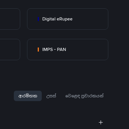
Digital eRupee
IMPS - PAN
ආරම්භක
උසස්
වෙළෙඳ ප්‍රචාරකයන්