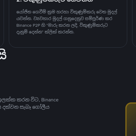
යෝජිත ගෙවීම් ක්‍රම හරහා විකුණුම්කරු වෙත මුදල්
යවන්න. ව්‍යවහාර මුදල් ගනුදෙනුව සම්පූර්ණ කර
Binance P2P හි "මාරු කරන ලදි, විකුණුම්කරුට
දැනුම් දෙන්න" ක්ලික් කරන්න.
ි
ලක්ක කරන විට, Binance
ය දක්වන සැබෑ ගෝලීය