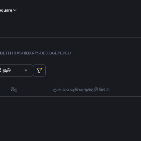
Square
B
ETH
TRX
SHIB
XRP
SOL
DOGE
PEPE
U
 ක්‍රම
මිල
ලබා ගත හැකි ය/ඇණවුම් සීමාව