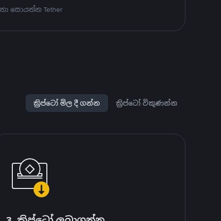
නා සොයන්න Tether
ක්‍රිප්ටෝ මිල දී ගන්න
ක්‍රිප්ටෝ විකුණන්න
3. ක්‍රිප්ටෝ ලබාගන්න