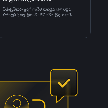
විකිණුම්කරු මුදල් ලැබීම තහවුරු කළ පසුව,
එස්ක්‍රෝරු කළ ක්‍රිප්ටෝ ඔබ වෙත මුදා හැරේ.