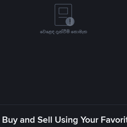
වෙළෙඳ දැන්වීම් නොමැත
 Buy and Sell Using Your Favo