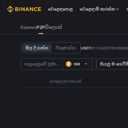
වෙළෙඳපොළ
වෙළෙඳාම් කරන්න
Express
P2P
බ්ලොක්
මිල දී ගන්න
විකුණන්න
USDT
BTC
USDC
FDUSD
BN
INR
සියලු ම ගෙවීම්
වෙළෙඳ ප්‍රචාරකයන්