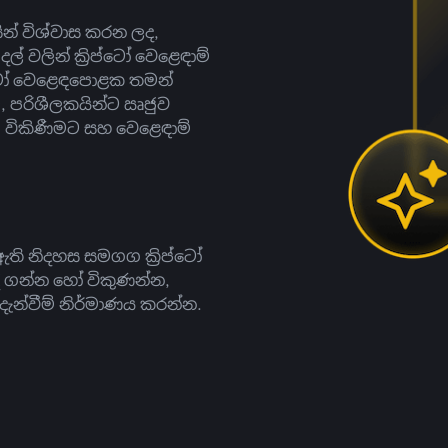
සින් විශ්වාස කරන ලද,
දල් වලින් ක්‍රිප්ටෝ වෙළෙඳාම්
ිප්ටෝ වෙළෙඳපොළක තමන්
, පරිශීලකයින්ට ඍජුව
ට, විකිණීමට සහ වෙළෙඳාම්
ති නිදහස සමගග ක්‍රිප්ටෝ
දී ගන්න හෝ විකුණන්න,
න්වීම් නිර්මාණය කරන්න.