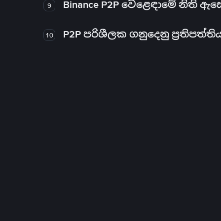
Binance P2P වෙළෙඳාමේ නිති ඇ
9
P2P පරිශීලක ගනුදෙනු ප්‍රතිපත්ති
10