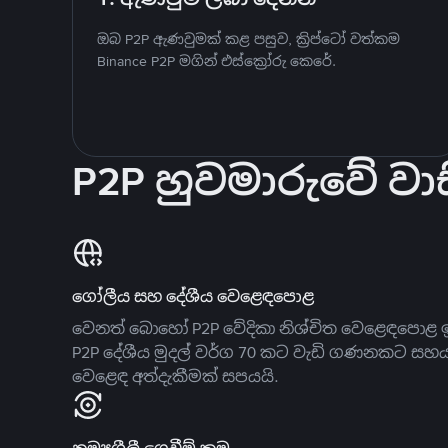
ඔබ P2P ඇණවුමක් කළ පසුව, ක්‍රිප්ටෝ වත්කම
Binance P2P මගින් එස්ක්‍රෝරු කෙරේ.
P2P හුවමාරුවේ වාස
ගෝලීය සහ දේශීය වෙළෙඳපොළ
වෙනත් බොහෝ P2P වේදිකා නිශ්චිත වෙළෙඳපොළ ඉ
P2P දේශීය මුදල් වර්ග 70 කට වැඩි ගණනකට සහ
වෙළෙඳ අත්දැකීමක් සපයයි.