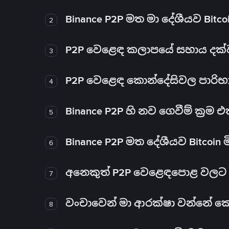
Binance P2P මත මා දේශීයව Bitc
2
P2P වෙළෙඳ කලාපයේ සහාය දක්වන 
3
P2P වෙළෙඳ කොන්දේසිවල පාරිභ
4
Binance P2P හි නව ගෙවීම් ක්‍රම
5
Binance P2P මත දේශීයව Bitcoin 
6
අනෙකුත් P2P වෙළෙඳපොළ වලට ව
7
වංචාවෙන් මා ආරක්ෂා වන්නේ කෙස
8