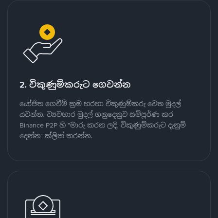
2. විකුණුම්කරුට ගෙවන්න
යෝජිත ගෙවීම් ක්‍රම හරහා විකුණුම්කරු වෙත මුදල්
යවන්න. ව්‍යවහාර මුදල් ගනුදෙනුව සම්පූර්ණ කර
Binance P2P හි "මාරු කරන ලදි, විකුණුම්කරුට දැනුම්
දෙන්න" ක්ලික් කරන්න.