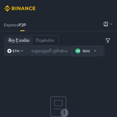
Express
P2P
මිල දී ගන්න
විකුණන්න
ETH
SDG