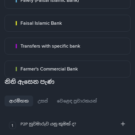
Fawry (Faisal Islamic Bank)
Faisal Islamic Bank
Transfers with specific bank
Farmer's Commercial Bank
නිති ඇසෙන පැණ
ආරම්භක
උසස්
වෙළෙඳ ප්‍රචාරකයන්
P2P හුවමාරුව යනු කුමක් ද?
1