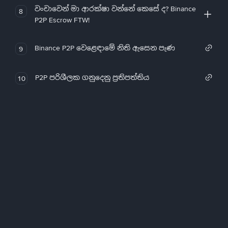
වංචාවෙන් මා ආරක්ෂා වන්නේ කෙසේ ද? Binance
8
P2P Escrow FTW!
Binance P2P වෙළෙඳාමේ නිති ඇසෙන පැණ
9
P2P පරිශීලක ගනුදෙනු ප්‍රතිපත්තිය
10