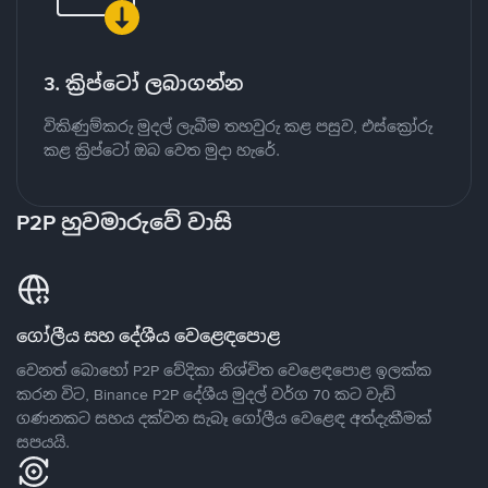
3. ක්‍රිප්ටෝ ලබාගන්න
විකිණුම්කරු මුදල් ලැබීම තහවුරු කළ පසුව, එස්ක්‍රෝරු
කළ ක්‍රිප්ටෝ ඔබ වෙත මුදා හැරේ.
P2P හුවමාරුවේ වාසි
ගෝලීය සහ දේශීය වෙළෙඳපොළ
වෙනත් බොහෝ P2P වේදිකා නිශ්චිත වෙළෙඳපොළ ඉලක්ක
කරන විට, Binance P2P දේශීය මුදල් වර්ග 70 කට වැඩි
ගණනකට සහය දක්වන සැබෑ ගෝලීය වෙළෙඳ අත්දැකීමක්
සපයයි.