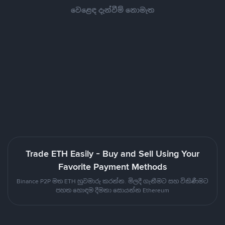
වෙළෙඳ දැන්වීම් නොමැත
Trade ETH Easily - Buy and Sell Using Your
Favorite Payment Methods
Binance P2P මත ETH හුවමාරු කරන්න. මිලදී ගැනීමට සහ විකිණීමට
පහත හොඳම දීමනා සොයන්න Ethereum