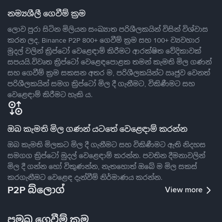
නම්‍යශීලී ගෙවීම් ක්‍රම
ලොව පුරා සිටින මිලියන සංඛ්‍යාත පරිශීලකයින් විසින් විශ්වාස
කරන ලද, Binance P2P 800+ ගෙවීම් ක්‍රම සහ 100+ ව්‍යවහාර
මුදල් වලින් ක්‍රිප්ටෝ වෙළෙඳාම් කිරීමට ආරක්ෂිත වේදිකාවක්
සපයයි.විවෘත ක්‍රිප්ටෝ වෙළෙඳපොළක තමන් කැමති මිල ගණන්
සහ ගෙවීම් ක්‍රම සකසන අතර ම, පරිශීලකයින්ට ඍජුව වෙනත්
පරිශීලකයින් සමග ක්‍රිප්ටෝ මිල දී ගැනීමට, විකිණීමට සහ
වෙළෙඳාම් කිරීමට හැකි ය.
ඔබ කැමති මිල ගණන් යටතේ වෙළෙඳාම් කරන්න
ඔබ කැමති මිලකට මිල දී ගැනීමට සහ විකිණීමට ඇති නිදහස
සමගග ක්‍රිප්ටෝ මුදල් වෙළෙඳාම් කරන්න. පවතින දීමනාවලින්
මිල දී ගන්න හෝ විකුණන්න, නැතහොත් ඔබේ ම මිල සකස්
කරගැනීමට වෙළෙඳ දැන්වීම් නිර්මාණය කරන්න.
P2P බ්ලොග්
View more
ප්‍රමුඛ ගෙවීම් ක්‍රම