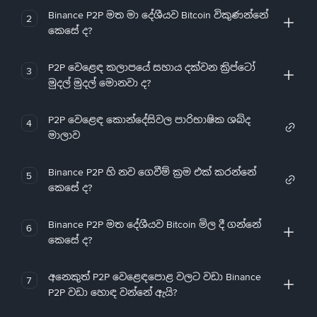
Binance P2P මත මා දේශීයව Bitcoin විකුණන්නේ
2
කෙසේ ද?
P2P වෙළෙඳ කලාපයේ සහාය දක්වන ක්‍රිප්ටෝ
3
මුදල් මුදල් මොනවා ද?
P2P වෙළෙඳ කොන්දේසිවල පාරිභාෂික ශබ්ද
4
මාලාව
Binance P2P හි නව ගෙවීම් ක්‍රම එක් කරන්නේ
5
කෙසේ ද?
Binance P2P මත දේශීයව Bitcoin මිල දී ගන්නේ
6
කෙසේ ද?
අනෙකුත් P2P වෙළෙඳපොළ වලට වඩා Binance
7
P2P වඩා හොඳ වන්නේ ඇයි?