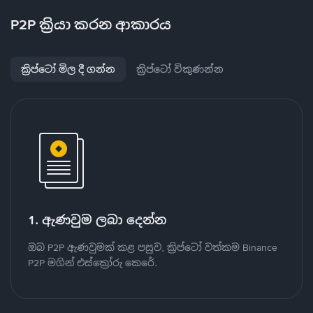
P2P ක්‍රියා කරන ආකාරය
ක්‍රිප්ටෝ මිල දී ගන්න
ක්‍රිප්ටෝ විකුණන්න
1. ඇණවුම ලබා දෙන්න
ඔබ P2P ඇණවුමක් කළ පසුව, ක්‍රිප්ටෝ වත්කම Binance
P2P මගින් එස්ක්‍රෝරු කෙරේ.