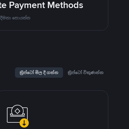
rite Payment Methods
 දීමනා සොයන්න
ක්‍රිප්ටෝ මිල දී ගන්න
ක්‍රිප්ටෝ විකුණන්න