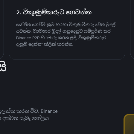
2. විකුණුම්කරුට ගෙවන්න
යෝජිත ගෙවීම් ක්‍රම හරහා විකුණුම්කරු වෙත මුදල්
යවන්න. ව්‍යවහාර මුදල් ගනුදෙනුව සම්පූර්ණ කර
Binance P2P හි "මාරු කරන ලදි, විකුණුම්කරුට
දැනුම් දෙන්න" ක්ලික් කරන්න.
ි
ලක්ක කරන විට, Binance
ය දක්වන සැබෑ ගෝලීය