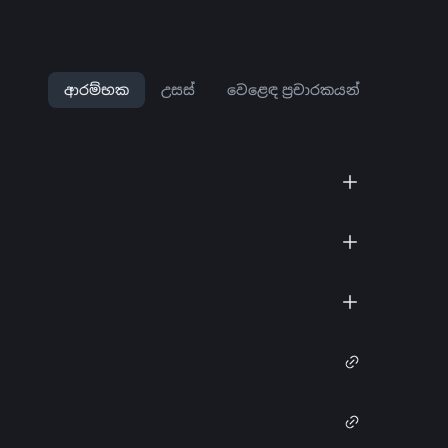
ආරම්භක
උසස්
වෙළෙඳ ප්‍රචාරකයන්