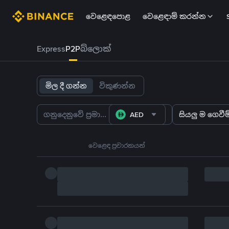
වෙළෙඳපොළ
වෙළෙඳාම් කරන්න
Express
P2P
බ්ලොක්
මිල දී ගන්න
විකුණන්න
AED
සියලු ම ගෙවීම්
වෙළෙඳ ප්‍රචාරකයන්