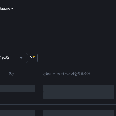
Square
 ක්‍රම
මිල
ලබා ගත හැකි ය/ඇණවුම් සීමාව