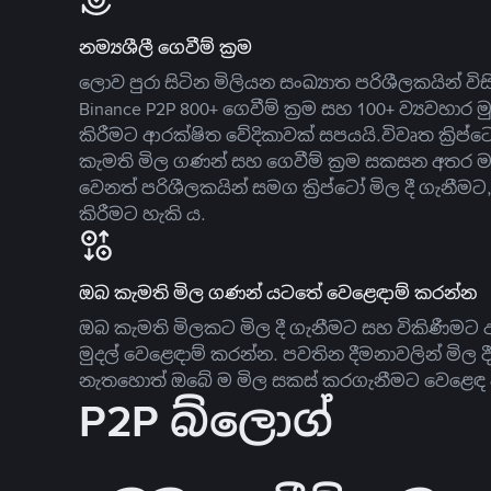
නම්‍යශීලී ගෙවීම් ක්‍රම
ලොව පුරා සිටින මිලියන සංඛ්‍යාත පරිශීලකයින් වි
Binance P2P 800+ ගෙවීම් ක්‍රම සහ 100+ ව්‍යවහාර මු
කිරීමට ආරක්ෂිත වේදිකාවක් සපයයි.විවෘත ක්‍ර
කැමති මිල ගණන් සහ ගෙවීම් ක්‍රම සකසන අතර ම
වෙනත් පරිශීලකයින් සමග ක්‍රිප්ටෝ මිල දී ගැනීම
කිරීමට හැකි ය.
ඔබ කැමති මිල ගණන් යටතේ වෙළෙඳාම් කරන්න
ඔබ කැමති මිලකට මිල දී ගැනීමට සහ විකිණීමට ඇ
මුදල් වෙළෙඳාම් කරන්න. පවතින දීමනාවලින් මිල 
නැතහොත් ඔබේ ම මිල සකස් කරගැනීමට වෙළෙඳ දැ
P2P බ්ලොග්