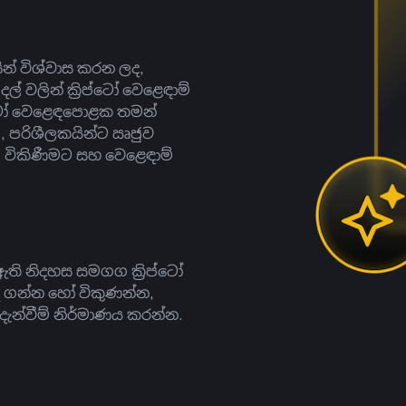
සින් විශ්වාස කරන ලද,
දල් වලින් ක්‍රිප්ටෝ වෙළෙඳාම්
ිප්ටෝ වෙළෙඳපොළක තමන්
, පරිශීලකයින්ට ඍජුව
ට, විකිණීමට සහ වෙළෙඳාම්
ති නිදහස සමගග ක්‍රිප්ටෝ
දී ගන්න හෝ විකුණන්න,
න්වීම් නිර්මාණය කරන්න.