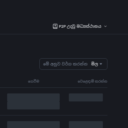
P2P උදවු මධ්‍යස්ථානය
මේ අනුව වර්ග කරන්න
මිල
ගෙවීම
වෙළෙඳාම් කරන්න