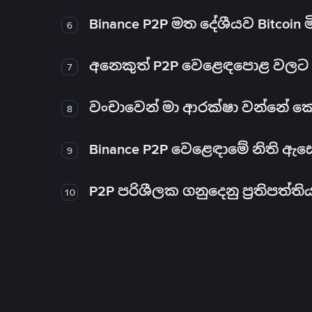
Binance P2P මත දේශීයව Bitcoin 
6
අනෙකුත් P2P වෙළෙඳපොළ වලට ව
7
වංචාවෙන් මා ආරක්ෂා වන්නේ කෙස
8
Binance P2P වෙළෙඳාමේ නිති ඇ
9
P2P පරිශීලක ගනුදෙනු ප්‍රතිපත්ති
10