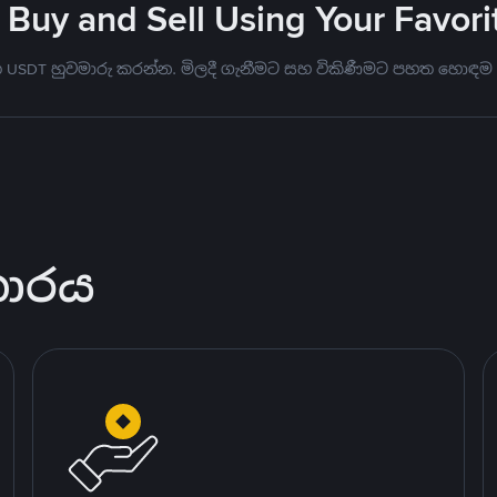
 Buy and Sell Using Your Favo
මත USDT හුවමාරු කරන්න. මිලදී ගැනීමට සහ විකිණීමට පහත හොඳම
කාරය