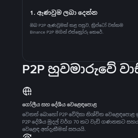
1. ඇණවුම ලබා දෙන්න
ඔබ P2P ඇණවුමක් කළ පසුව, ක්‍රිප්ටෝ වත්කම
Binance P2P මගින් එස්ක්‍රෝරු කෙරේ.
P2P හුවමාරුවේ වාස
ගෝලීය සහ දේශීය වෙළෙඳපොළ
වෙනත් බොහෝ P2P වේදිකා නිශ්චිත වෙළෙඳපොළ ඉ
P2P දේශීය මුදල් වර්ග 70 කට වැඩි ගණනකට සහ
වෙළෙඳ අත්දැකීමක් සපයයි.