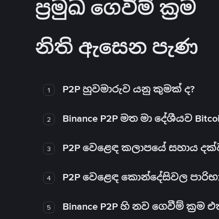
ප්‍රමුඛ ගෙවීම් ක්‍රම
නිති ඇසෙන පැණ
P2P හුවමාරුව යනු කුමක් ද?
1
Binance P2P මත මා දේශීයව Bitc
2
P2P වෙළෙඳ කලාපයේ සහාය දක්වන 
3
P2P වෙළෙඳ කොන්දේසිවල පාරිභ
4
Binance P2P හි නව ගෙවීම් ක්‍රම
5