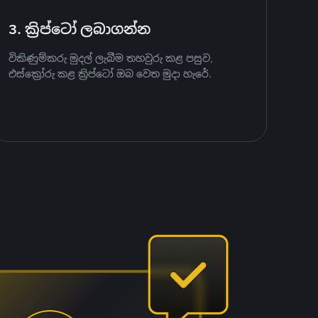
3. ක්‍රිප්ටෝ ලබාගන්න
විකිණුම්කරු මුදල් ලැබීම තහවුරු කළ පසුව,
එස්ක්‍රෝරු කළ ක්‍රිප්ටෝ ඔබ වෙත මුදා හැරේ.