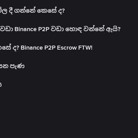
මිල දී ගන්නේ කෙසේ ද?
ඩා Binance P2P වඩා හොඳ වන්නේ ඇයි?
ේ ද? Binance P2P Escrow FTW!
සෙන පැණ
ය