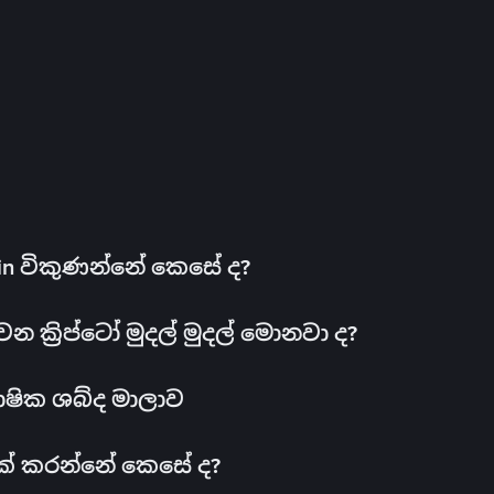
oin විකුණන්නේ කෙසේ ද?
ක්‍රිප්ටෝ මුදල් මුදල් මොනවා ද?
ාෂික ශබ්ද මාලාව
 එක් කරන්නේ කෙසේ ද?