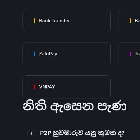
Bank Transfer
Ba
ZaloPay
VNPAY
නිති ඇසෙන පැණ
P2P හුවමාරුව යනු කුමක් ද?
1