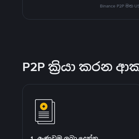
Binance P2P මත 
P2P ක්‍රියා කරන ආ
1. ඇණවුම ලබා දෙන්න