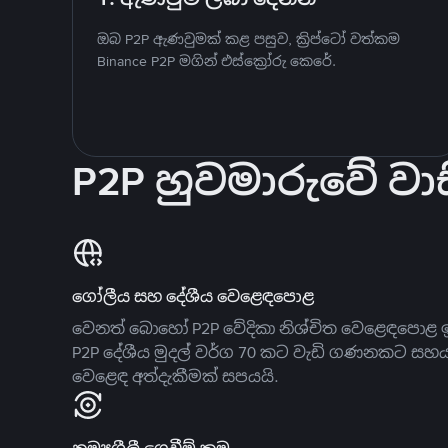
ඔබ P2P ඇණවුමක් කළ පසුව, ක්‍රිප්ටෝ වත්කම
Binance P2P මගින් එස්ක්‍රෝරු කෙරේ.
P2P හුවමාරුවේ වාස
ගෝලීය සහ දේශීය වෙළෙඳපොළ
වෙනත් බොහෝ P2P වේදිකා නිශ්චිත වෙළෙඳපොළ ඉ
P2P දේශීය මුදල් වර්ග 70 කට වැඩි ගණනකට සහ
වෙළෙඳ අත්දැකීමක් සපයයි.