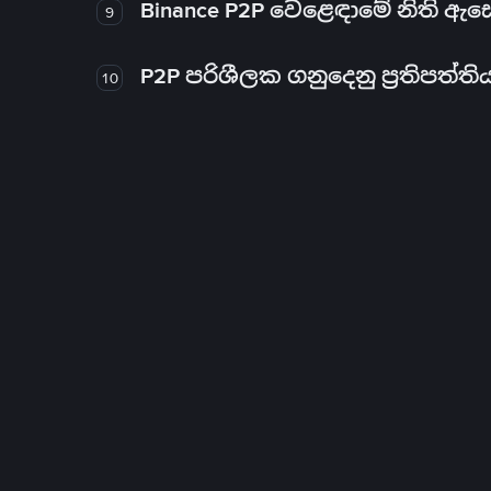
Binance P2P වෙළෙඳාමේ නිති ඇ
9
P2P පරිශීලක ගනුදෙනු ප්‍රතිපත්ති
10