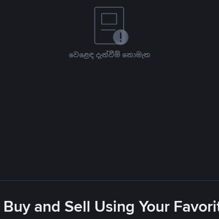
වෙළෙඳ දැන්වීම් නොමැත
 Buy and Sell Using Your Favo