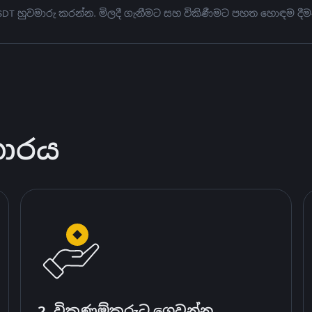
USDT හුවමාරු කරන්න. මිලදී ගැනීමට සහ විකිණීමට පහත හොඳම දීම
කාරය
2. විකුණුම්කරුට ගෙවන්න