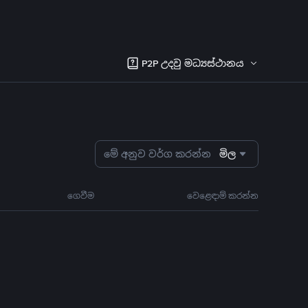
P2P උදවු මධ්‍යස්ථානය
මේ අනුව වර්ග කරන්න
මිල
ගෙවීම
වෙළෙඳාම් කරන්න