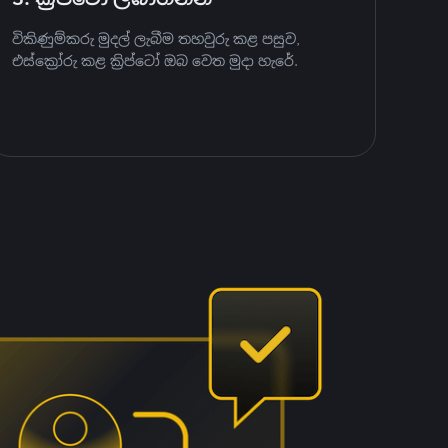
විකිණුම්කරු මුදල් ලැබීම තහවුරු කළ පසුව,
එස්ක්‍රෝරු කළ ක්‍රිප්ටෝ ඔබ වෙත මුදා හැරේ.