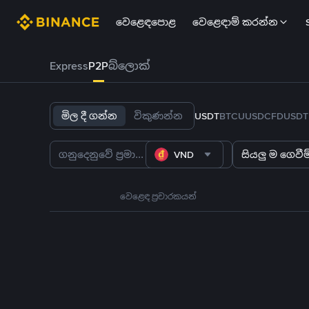
වෙළෙඳපොළ
වෙළෙඳාම් කරන්න
Express
P2P
බ්ලොක්
මිල දී ගන්න
විකුණන්න
USDT
BTC
U
USDC
FDUSD
T
VND
සියලු ම ගෙවීම්
වෙළෙඳ ප්‍රචාරකයන්