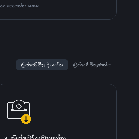
නා සොයන්න Tether
ක්‍රිප්ටෝ මිල දී ගන්න
ක්‍රිප්ටෝ විකුණන්න
3. ක්‍රිප්ටෝ ලබාගන්න