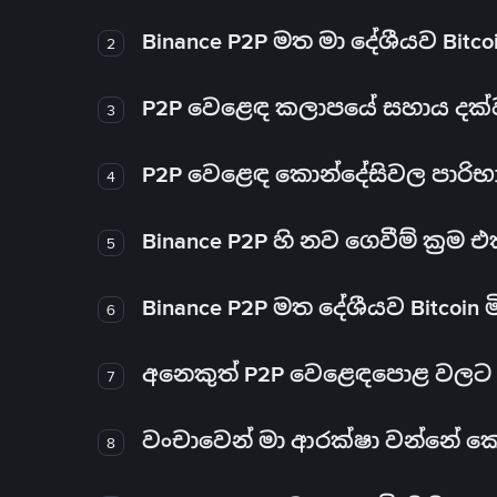
Binance P2P මත මා දේශීයව Bitc
2
P2P වෙළෙඳ කලාපයේ සහාය දක්වන 
3
P2P වෙළෙඳ කොන්දේසිවල පාරිභ
4
Binance P2P හි නව ගෙවීම් ක්‍රම
5
Binance P2P මත දේශීයව Bitcoin 
6
අනෙකුත් P2P වෙළෙඳපොළ වලට ව
7
වංචාවෙන් මා ආරක්ෂා වන්නේ කෙස
8