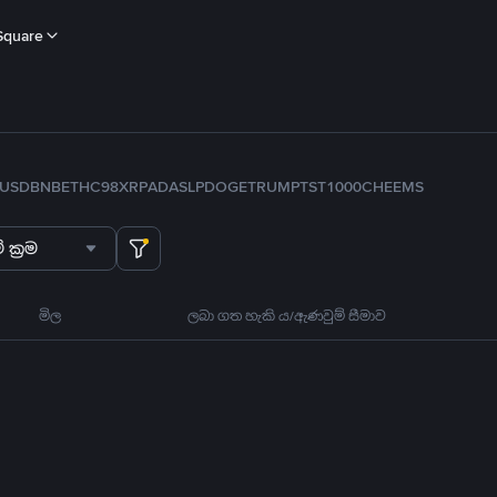
Square
USD
BNB
ETH
C98
XRP
ADA
SLP
DOGE
TRUMP
TST
1000CHEEMS
 ක්‍රම
මිල
ලබා ගත හැකි ය/ඇණවුම් සීමාව