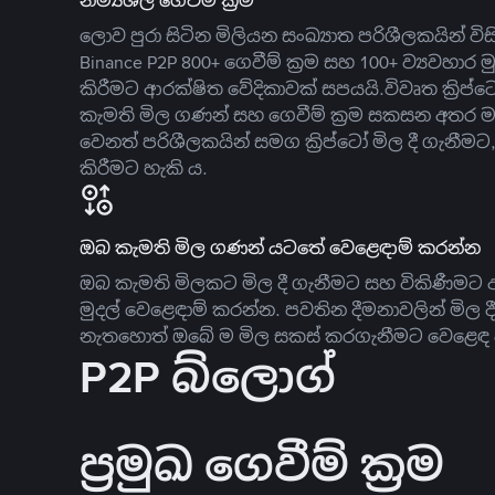
නම්‍යශීලී ගෙවීම් ක්‍රම
ලොව පුරා සිටින මිලියන සංඛ්‍යාත පරිශීලකයින් වි
Binance P2P 800+ ගෙවීම් ක්‍රම සහ 100+ ව්‍යවහාර මු
කිරීමට ආරක්ෂිත වේදිකාවක් සපයයි.විවෘත ක්‍ර
කැමති මිල ගණන් සහ ගෙවීම් ක්‍රම සකසන අතර ම
වෙනත් පරිශීලකයින් සමග ක්‍රිප්ටෝ මිල දී ගැනීම
කිරීමට හැකි ය.
ඔබ කැමති මිල ගණන් යටතේ වෙළෙඳාම් කරන්න
ඔබ කැමති මිලකට මිල දී ගැනීමට සහ විකිණීමට ඇ
මුදල් වෙළෙඳාම් කරන්න. පවතින දීමනාවලින් මිල 
නැතහොත් ඔබේ ම මිල සකස් කරගැනීමට වෙළෙඳ දැ
P2P බ්ලොග්
ප්‍රමුඛ ගෙවීම් ක්‍රම