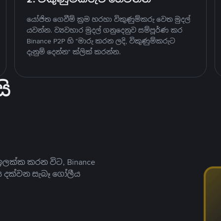
යෝජිත ගෙවීම් ක්‍රම හරහා විකුණුම්කරු වෙත මුදල්
යවන්න. ව්‍යවහාර මුදල් ගනුදෙනුව සම්පූර්ණ කර
Binance P2P හි "මාරු කරන ලදි, විකුණුම්කරුට
දැනුම් දෙන්න" ක්ලික් කරන්න.
ි
ලක්ක කරන විට, Binance
ය දක්වන සැබෑ ගෝලීය