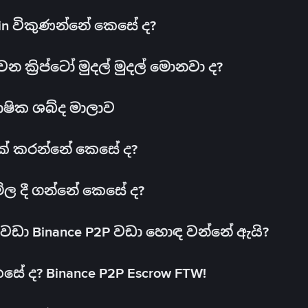
oin විකුණන්නේ කෙසේ ද?
ක්‍රිප්ටෝ මුදල් මුදල් මොනවා ද?
ාෂික ශබ්ද මාලාව
 එක් කරන්නේ කෙසේ ද?
මිල දී ගන්නේ කෙසේ ද?
ඩා Binance P2P වඩා හොඳ වන්නේ ඇයි?
ේ ද? Binance P2P Escrow FTW!