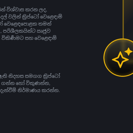
සින් විශ්වාස කරන ලද,
දල් වලින් ක්‍රිප්ටෝ වෙළෙඳාම්
ිප්ටෝ වෙළෙඳපොළක තමන්
, පරිශීලකයින්ට ඍජුව
ට, විකිණීමට සහ වෙළෙඳාම්
ති නිදහස සමගග ක්‍රිප්ටෝ
දී ගන්න හෝ විකුණන්න,
න්වීම් නිර්මාණය කරන්න.