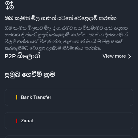
ඔබ කැමති මිල ගණන් යටතේ වෙළෙඳාම් කරන්න
ඔබ කැමති මිලකට මිල දී ගැනීමට සහ විකිණීමට ඇති නිදහස
සමගග ක්‍රිප්ටෝ මුදල් වෙළෙඳාම් කරන්න. පවතින දීමනාවලින්
මිල දී ගන්න හෝ විකුණන්න, නැතහොත් ඔබේ ම මිල සකස්
කරගැනීමට වෙළෙඳ දැන්වීම් නිර්මාණය කරන්න.
P2P බ්ලොග්
View more
ප්‍රමුඛ ගෙවීම් ක්‍රම
Bank Transfer
Ziraat