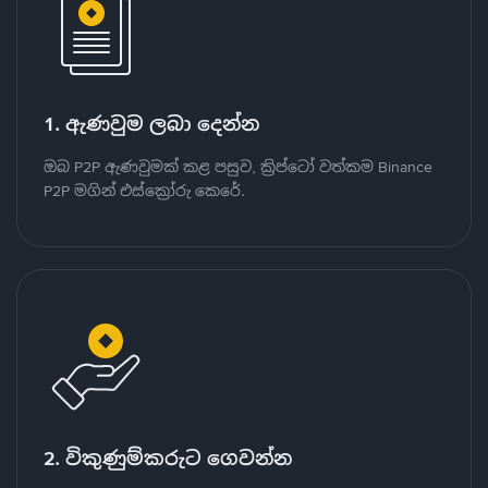
1. ඇණවුම ලබා දෙන්න
ඔබ P2P ඇණවුමක් කළ පසුව, ක්‍රිප්ටෝ වත්කම Binance
P2P මගින් එස්ක්‍රෝරු කෙරේ.
2. විකුණුම්කරුට ගෙවන්න