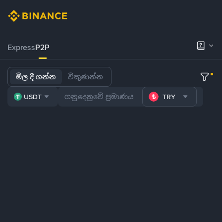
Express
P2P
මිල දී ගන්න
විකුණන්න
USDT
TRY