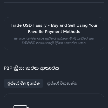
Trade USDT Easily - Buy and Sell Using Your
Favorite Payment Methods
Binance P2P මත USDT හුවමාරු කරන්න. මිලදී ගැනීමට සහ
විකිණීමට පහත හොඳම දීමනා සොයන්න Tether
P2P ක්‍රියා කරන ආකාරය
ක්‍රිප්ටෝ මිල දී ගන්න
ක්‍රිප්ටෝ විකුණන්න