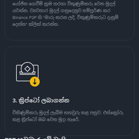
යෝජිත ගෙවීම් ක්‍රම හරහා විකුණුම්කරු වෙත මුදල්
යවන්න. ව්‍යවහාර මුදල් ගනුදෙනුව සම්පූර්ණ කර
Binance P2P හි "මාරු කරන ලදි, විකුණුම්කරුට දැනුම්
දෙන්න" ක්ලික් කරන්න.
3. ක්‍රිප්ටෝ ලබාගන්න
විකිණුම්කරු මුදල් ලැබීම තහවුරු කළ පසුව, එස්ක්‍රෝරු
කළ ක්‍රිප්ටෝ ඔබ වෙත මුදා හැරේ.