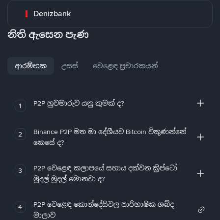
Denizbank
නිති ඇසෙන පැණ
ආරම්භක
උසස්
වෙළෙඳ ප්‍රචාරකයන්
P2P හුවමාරුව යනු කුමක් ද?
1
Binance P2P මත මා දේශීයව Bitcoin විකුණන්නේ
2
කෙසේ ද?
P2P වෙළෙඳ කලාපයේ සහාය දක්වන ක්‍රිප්ටෝ
3
මුදල් මුදල් මොනවා ද?
P2P වෙළෙඳ කොන්දේසිවල පාරිභාෂික ශබ්ද
4
මාලාව