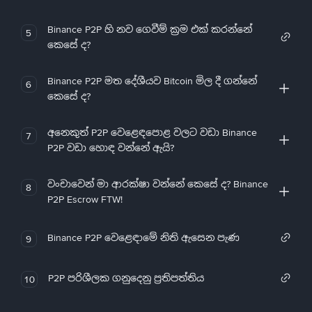
Binance P2P හි නව ගෙවීම් ක්‍රම එක් කරන්නේ
5
කෙසේ ද?
Binance P2P මත දේශීයව Bitcoin මිල දී ගන්නේ
6
කෙසේ ද?
අනෙකුත් P2P වෙළෙඳපොළ වලට වඩා Binance
7
P2P වඩා හොඳ වන්නේ ඇයි?
වංචාවෙන් මා ආරක්ෂා වන්නේ කෙසේ ද? Binance
8
P2P Escrow FTW!
Binance P2P වෙළෙඳාමේ නිති ඇසෙන පැණ
9
P2P පරිශීලක ගනුදෙනු ප්‍රතිපත්තිය
10