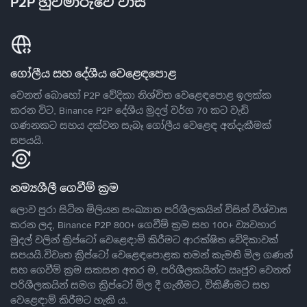
P2P හුවමාරුවේ වාසි
ගෝලීය සහ දේශීය වෙළෙඳපොළ
වෙනත් බොහෝ P2P වේදිකා නිශ්චිත වෙළෙඳපොළ ඉලක්ක
කරන විට, Binance P2P දේශීය මුදල් වර්ග 70 කට වැඩි
ගණනකට සහය දක්වන සැබෑ ගෝලීය වෙළෙඳ අත්දැකීමක්
සපයයි.
නම්‍යශීලී ගෙවීම් ක්‍රම
ලොව පුරා සිටින මිලියන සංඛ්‍යාත පරිශීලකයින් විසින් විශ්වාස
කරන ලද, Binance P2P 800+ ගෙවීම් ක්‍රම සහ 100+ ව්‍යවහාර
මුදල් වලින් ක්‍රිප්ටෝ වෙළෙඳාම් කිරීමට ආරක්ෂිත වේදිකාවක්
සපයයි.විවෘත ක්‍රිප්ටෝ වෙළෙඳපොළක තමන් කැමති මිල ගණන්
සහ ගෙවීම් ක්‍රම සකසන අතර ම, පරිශීලකයින්ට ඍජුව වෙනත්
පරිශීලකයින් සමග ක්‍රිප්ටෝ මිල දී ගැනීමට, විකිණීමට සහ
වෙළෙඳාම් කිරීමට හැකි ය.