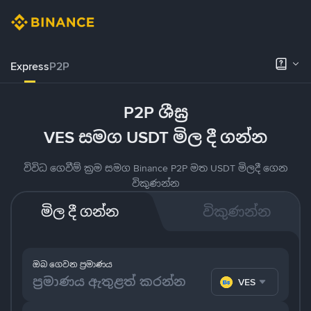
Express
P2P
P2P ශීඝ්‍ර
VES සමග USDT මිල දී ගන්න
විවිධ ගෙවීම් ක්‍රම සමග Binance P2P මත USDT මිලදී ගෙන
විකුණන්න
මිල දී ගන්න
විකුණන්න
ඔබ ගෙවන ප්‍රමාණය
VES