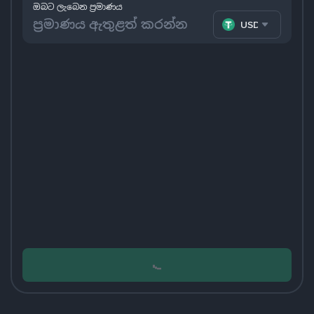
ඔබට ලැබෙන ප්‍රමාණය
USDT