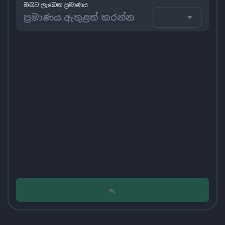
ඔබට ලැබෙන ප්‍රමාණය