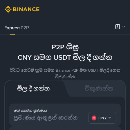
Express
P2P
P2P ශීඝ්‍ර
CNY සමග USDT මිල දී ගන්න
විවිධ ගෙවීම් ක්‍රම සමග Binance P2P මත USDT මිලදී ගෙන
විකුණන්න
මිල දී ගන්න
විකුණන්න
ඔබ ගෙවන ප්‍රමාණය
CNY