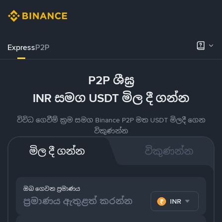
Express
P2P
P2P ශීඝ්‍ර
INR සමග USDT මිල දී ගන්න
විවිධ ගෙවීම් ක්‍රම සමග Binance P2P මත USDT මිලදී ගෙන
විකුණන්න
මිල දී ගන්න
විකුණන්න
ඔබ ගෙවන ප්‍රමාණය
INR