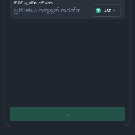
ඔබට ලැබෙන ප්‍රමාණය
USDT