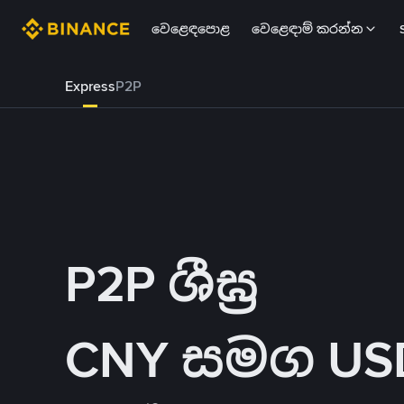
වෙළෙඳපොළ
වෙළෙඳාම් කරන්න
Express
P2P
P2P ශීඝ්‍ර
CNY සමග USDT