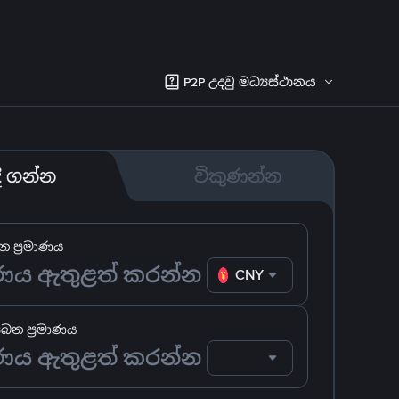
P2P උදවු මධ්‍යස්ථානය
දී ගන්න
විකුණන්න
 ප්‍රමාණය
CNY
ෙන ප්‍රමාණය