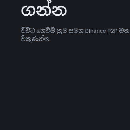
ගන්න
විවිධ ගෙවීම් ක්‍රම සමග Binance P2P ම
විකුණන්න