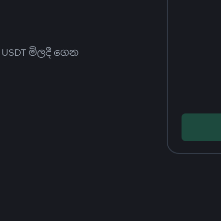
ත USDT මිලදී ගෙන