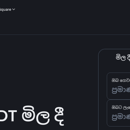
Square
මිල 
ඔබ ගෙවන
 මිල දී
ඔබට ලැබ