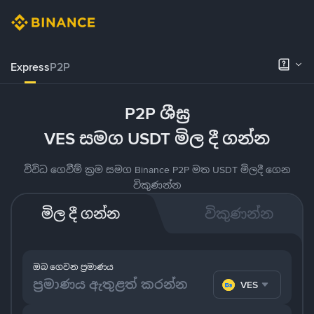
Express
P2P
P2P ශීඝ්‍ර
VES සමග USDT මිල දී ගන්න
විවිධ ගෙවීම් ක්‍රම සමග Binance P2P මත USDT මිලදී ගෙන
විකුණන්න
මිල දී ගන්න
විකුණන්න
ඔබ ගෙවන ප්‍රමාණය
VES