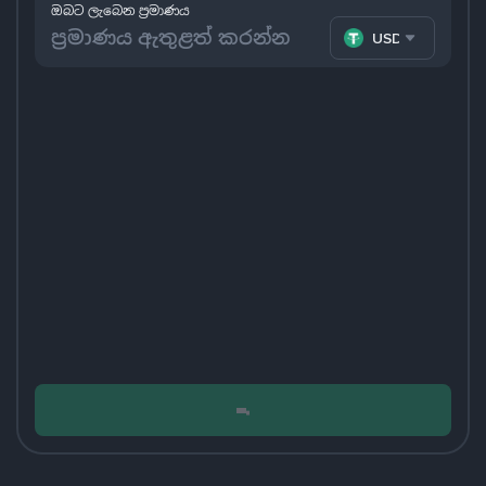
ඔබට ලැබෙන ප්‍රමාණය
USDT