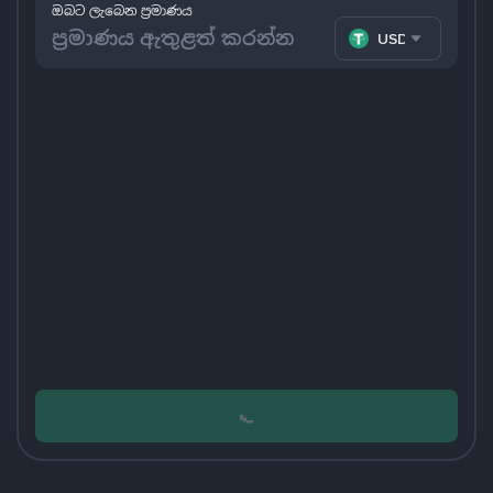
ඔබට ලැබෙන ප්‍රමාණය
USDT