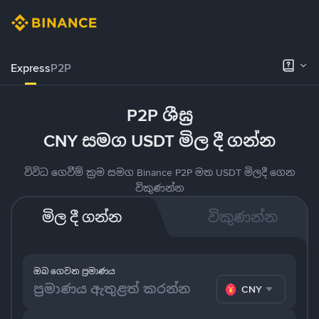
Express
P2P
P2P ශීඝ්‍ර
CNY සමග USDT මිල දී ගන්න
විවිධ ගෙවීම් ක්‍රම සමග Binance P2P මත USDT මිලදී ගෙන
විකුණන්න
මිල දී ගන්න
විකුණන්න
ඔබ ගෙවන ප්‍රමාණය
CNY