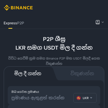
Express
P2P
P2P ශීඝ්‍ර
LKR සමග USDT මිල දී ගන්න
විවිධ ගෙවීම් ක්‍රම සමග Binance P2P මත USDT මිලදී ගෙන
විකුණන්න
මිල දී ගන්න
විකුණන්න
ඔබ ගෙවන ප්‍රමාණය
LKR