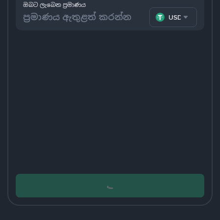
ඔබට ලැබෙන ප්‍රමාණය
USDT