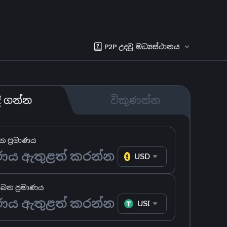
P2P උදවු මධ්‍යස්ථානය
දී ගන්න
විකුණන්න
 ප්‍රමාණය
USD
ෙන ප්‍රමාණය
USDT