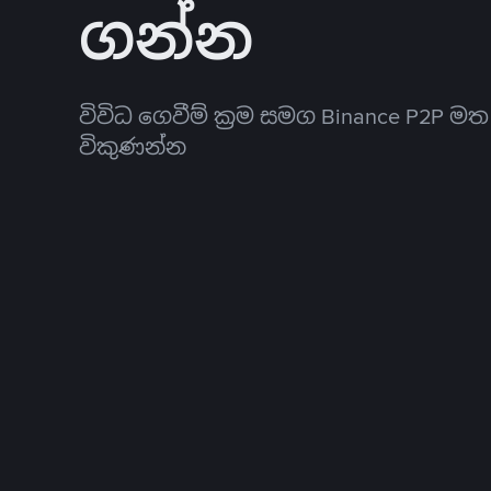
ගන්න
විවිධ ගෙවීම් ක්‍රම සමග Binance P2P ම
විකුණන්න