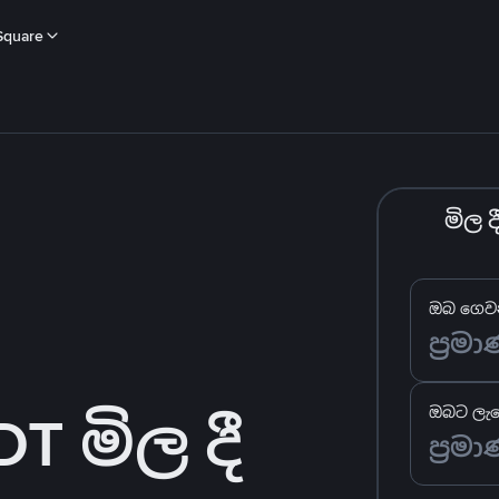
Square
මිල 
ඔබ ගෙවන
 මිල දී
ඔබට ලැබ