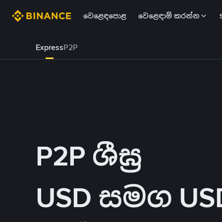
වෙළෙඳපොළ
වෙළෙඳාම් කරන්න
Express
P2P
P2P ශීඝ්‍ර
USD සමග USDT