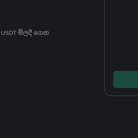
ත USDT මිලදී ගෙන