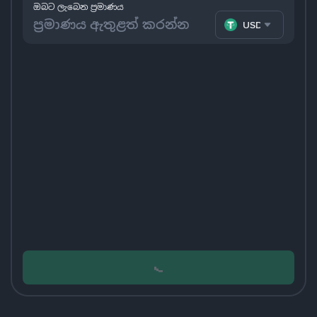
ඔබට ලැබෙන ප්‍රමාණය
USDT