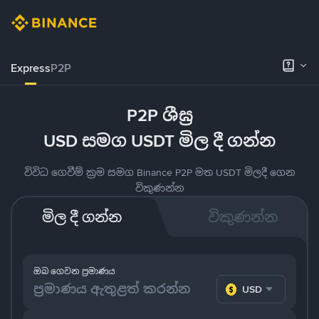
Express
P2P
P2P ශීඝ්‍ර
USD සමග USDT මිල දී ගන්න
විවිධ ගෙවීම් ක්‍රම සමග Binance P2P මත USDT මිලදී ගෙන
විකුණන්න
මිල දී ගන්න
විකුණන්න
ඔබ ගෙවන ප්‍රමාණය
USD